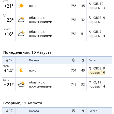
Утро
ЮВ,
10
+21°
756
35
ясно
порывы 13
День
облачно с
ЮЮВ,
9
+23°
753
32
прояснениями
порывы 11
Вечер
облачно с
ЮВ,
7
+16°
752
51
прояснениями
порывы 14
Понедельник,
10 Августа
°C
Погода
Ветер
Ночь
ЮЮВ,
9
+14°
751
49
ясно
порывы 16
День
облачно с
Ю,
11
+21°
748
32
прояснениями
порывы 14
Вторник,
11 Августа
°C
Погода
Ветер