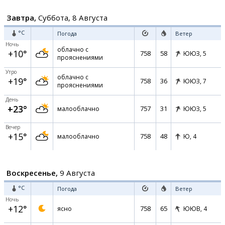
Завтра,
Суббота, 8 Августа
°C
Погода
Ветер
Ночь
облачно с
+10°
758
58
ЮЮЗ,
5
прояснениями
Утро
облачно с
+19°
758
36
ЮЮЗ,
7
прояснениями
День
+23°
757
31
малооблачно
ЮЮЗ,
5
Вечер
+15°
758
48
малооблачно
Ю,
4
Воскресенье,
9 Августа
°C
Погода
Ветер
Ночь
+12°
758
65
ясно
ЮЮВ,
4