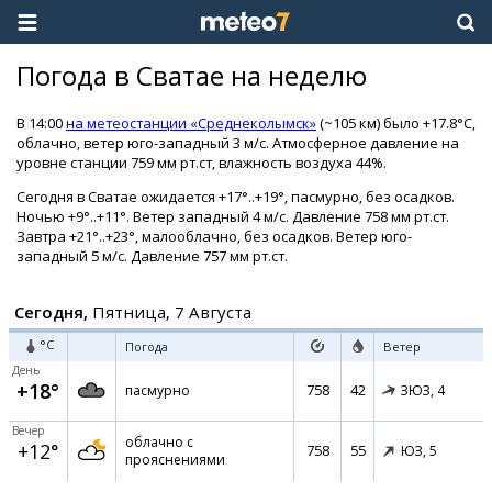
Погода в Сватае на неделю
В 14:00
на метеостанции «Среднеколымск»
(~105 км) было +17.8°C,
облачно, ветер юго-западный 3 м/с. Атмосферное давление на
уровне станции 759 мм рт.ст, влажность воздуха 44%.
Сегодня в Сватае ожидается +17°..+19°, пасмурно, без осадков.
Ночью +9°..+11°. Ветер западный 4 м/с. Давление 758 мм рт.ст.
Завтра +21°..+23°, малооблачно, без осадков. Ветер юго-
западный 5 м/с. Давление 757 мм рт.ст.
Сегодня,
Пятница, 7 Августа
°C
Погода
Ветер
День
+18°
758
42
пасмурно
ЗЮЗ,
4
Вечер
облачно с
+12°
758
55
ЮЗ,
5
прояснениями