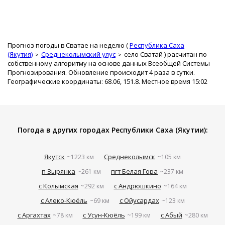
Прогноз погоды в Сватае на неделю (
Республика Саха
(Якутия)
Среднеколымский улус
село Сватай
) расчитан по
собственному алгоритму на основе данных Всеобщей Системы
Прогнозирования. Обновление происходит 4 раза в сутки.
Географические координаты: 68.06, 151.8. Местное время 15:02
Погода в других городах Республики Саха (Якутии):
Якутск
Среднеколымск
~1223 км
~105 км
п Зырянка
пгт Белая Гора
~261 км
~237 км
с Колымская
с Андрюшкино
~292 км
~164 км
с Алеко-Кюёль
с Ойусардах
~69 км
~123 км
с Аргахтах
с Усун-Кюёль
с Абый
~78 км
~199 км
~280 км