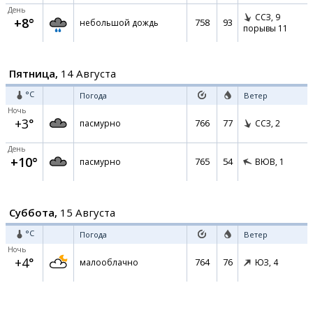
День
ССЗ,
9
+8°
758
93
небольшой дождь
порывы 11
Пятница,
14 Августа
°C
Погода
Ветер
Ночь
+3°
766
77
пасмурно
ССЗ,
2
День
+10°
765
54
пасмурно
ВЮВ,
1
Суббота,
15 Августа
°C
Погода
Ветер
Ночь
+4°
764
76
малооблачно
ЮЗ,
4