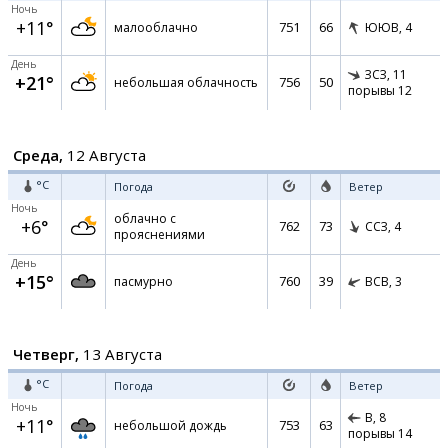
Ночь
+11°
751
66
малооблачно
ЮЮВ,
4
День
ЗСЗ,
11
+21°
756
50
небольшая облачность
порывы 12
Среда,
12 Августа
°C
Погода
Ветер
Ночь
облачно с
+6°
762
73
ССЗ,
4
прояснениями
День
+15°
760
39
пасмурно
ВСВ,
3
Четверг,
13 Августа
°C
Погода
Ветер
Ночь
В,
8
+11°
753
63
небольшой дождь
порывы 14