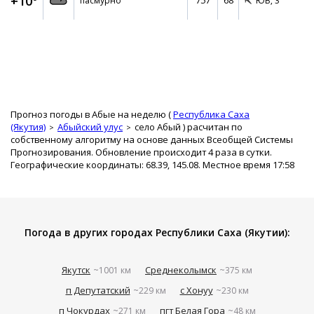
+10°
757
68
пасмурно
ЮВ,
3
Прогноз погоды в Абые на неделю (
Республика Саха
(Якутия)
Абыйский улус
село Абый
) расчитан по
собственному алгоритму на основе данных Всеобщей Системы
Прогнозирования. Обновление происходит 4 раза в сутки.
Географические координаты: 68.39, 145.08. Местное время 17:58
Погода в других городах Республики Саха (Якутии):
Якутск
Среднеколымск
~1001 км
~375 км
п Депутатский
с Хонуу
~229 км
~230 км
п Чокурдах
пгт Белая Гора
~271 км
~48 км