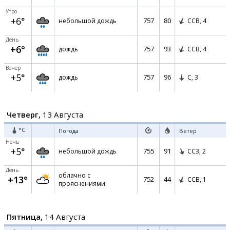
Утро
+6°
757
80
небольшой дождь
ССВ,
4
День
+6°
757
93
дождь
ССВ,
4
Вечер
+5°
757
96
дождь
С,
3
Четверг,
13 Августа
°C
Погода
Ветер
Ночь
+5°
755
91
небольшой дождь
ССЗ,
2
День
облачно с
+13°
752
44
ССВ,
1
прояснениями
Пятница,
14 Августа