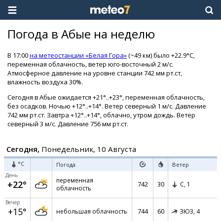
Погода в Абые на неделю
В 17:00
на метеостанции «Белая Гора»
(~49 км) было +22.9°C,
переменная облачность, ветер юго-восточный 2 м/с.
Атмосферное давление на уровне станции 742 мм рт.ст,
влажность воздуха 30%.
Сегодня в Абые ожидается +21°..+23°, переменная облачность,
без осадков. Ночью +12°..+14°. Ветер северный 1 м/с. Давление
742 мм рт.ст. Завтра +12°..+14°, облачно, утром дождь. Ветер
северный 3 м/с. Давление 756 мм рт.ст.
Сегодня,
Понедельник, 10 Августа
°C
Погода
Ветер
День
переменная
+22°
742
30
С,
1
облачность
Вечер
+15°
744
60
небольшая облачность
ЗЮЗ,
4