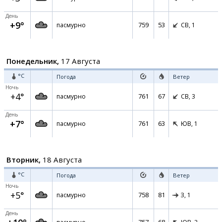
День
+9°
759
53
пасмурно
СВ,
1
Понедельник,
17 Августа
°C
Погода
Ветер
Ночь
+4°
761
67
пасмурно
СВ,
3
День
+7°
761
63
пасмурно
ЮВ,
1
Вторник,
18 Августа
°C
Погода
Ветер
Ночь
+5°
758
81
пасмурно
З,
1
День