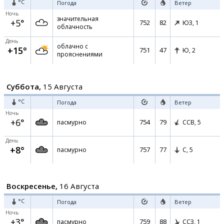
°C
Погода
Ветер
Ночь
значительная
+5°
752
82
ЮЗ,
1
облачность
День
облачно с
+15°
751
47
Ю,
2
прояснениями
Суббота,
15 Августа
°C
Погода
Ветер
Ночь
+6°
754
79
пасмурно
ССВ,
5
День
+8°
757
77
пасмурно
С,
5
Воскресенье,
16 Августа
°C
Погода
Ветер
Ночь
+3°
759
88
пасмурно
ССЗ,
1