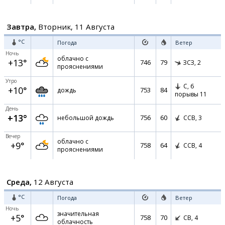
Завтра,
Вторник, 11 Августа
°C
Погода
Ветер
Ночь
облачно с
+13°
746
79
ЗСЗ,
2
прояснениями
Утро
С,
6
+10°
753
84
дождь
порывы 11
День
+13°
756
60
небольшой дождь
ССВ,
3
Вечер
облачно с
+9°
758
64
ССВ,
4
прояснениями
Среда,
12 Августа
°C
Погода
Ветер
Ночь
значительная
+5°
758
70
СВ,
4
облачность