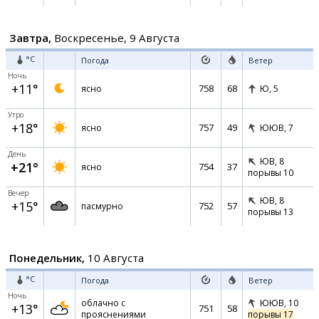
Завтра,
Воскресенье, 9 Августа
°C
Погода
Ветер
Ночь
+11°
758
68
ясно
Ю,
5
Утро
+18°
757
49
ясно
ЮЮВ,
7
День
ЮВ,
8
+21°
754
37
ясно
порывы 10
Вечер
ЮВ,
8
+15°
752
57
пасмурно
порывы 13
Понедельник,
10 Августа
°C
Погода
Ветер
Ночь
облачно с
ЮЮВ,
10
+13°
751
58
прояснениями
порывы 17