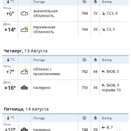
°C
Погода
Ветер
Ночь
значительная
+6°
764
72
ССЗ,
4
облачность
День
переменная
+14°
764
39
СЗ,
5
облачность
Четверг,
13 Августа
°C
Погода
Ветер
Ночь
облачно с
+7°
762
64
ВЮВ,
5
прояснениями
День
ВЮВ,
9
+16°
753
36
пасмурно
порывы 10
Пятница,
14 Августа
°C
Погода
Ветер
Ночь
В,
7
+10°
748
59
пасмурно