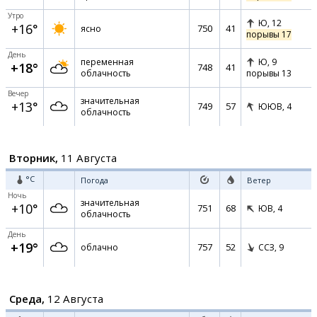
Утро
Ю,
12
+16°
750
41
ясно
порывы 17
День
переменная
Ю,
9
+18°
748
41
облачность
порывы 13
Вечер
значительная
+13°
749
57
ЮЮВ,
4
облачность
Вторник,
11 Августа
°C
Погода
Ветер
Ночь
значительная
+10°
751
68
ЮВ,
4
облачность
День
+19°
757
52
облачно
ССЗ,
9
Среда,
12 Августа