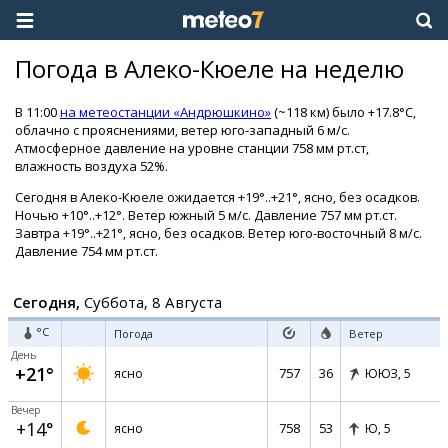
Погода в Алеко-Кюеле на неделю
В 11:00
на метеостанции «Андрюшкино»
(~118 км) было +17.8°C,
облачно с прояснениями, ветер юго-западный 6 м/с.
Атмосферное давление на уровне станции 758 мм рт.ст,
влажность воздуха 52%.
Сегодня в Алеко-Кюеле ожидается +19°..+21°, ясно, без осадков.
Ночью +10°..+12°. Ветер южный 5 м/с. Давление 757 мм рт.ст.
Завтра +19°..+21°, ясно, без осадков. Ветер юго-восточный 8 м/с.
Давление 754 мм рт.ст.
Сегодня,
Суббота, 8 Августа
°C
Погода
Ветер
День
+21°
757
36
ясно
ЮЮЗ,
5
Вечер
+14°
758
53
ясно
Ю,
5