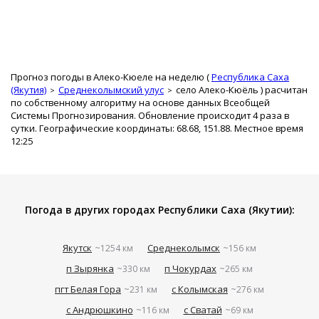
Прогноз погоды в Алеко-Кюеле на неделю (
Республика Саха
(Якутия)
Среднеколымский улус
село Алеко-Кюёль
) расчитан
по собственному алгоритму на основе данных Всеобщей
Системы Прогнозирования. Обновление происходит 4 раза в
сутки. Географические координаты: 68.68, 151.88. Местное время
12:25
Погода в других городах Республики Саха (Якутии):
Якутск
Среднеколымск
~1254 км
~156 км
п Зырянка
п Чокурдах
~330 км
~265 км
пгт Белая Гора
с Колымская
~231 км
~276 км
с Андрюшкино
с Сватай
~116 км
~69 км