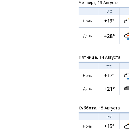
Четверг,
13 Августа
t
°C
+19°
Ночь
+28°
День
Пятница,
14 Августа
t
°C
+17°
Ночь
+21°
День
Суббота,
15 Августа
t
°C
+15°
Ночь