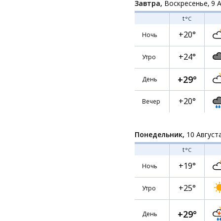
Завтра,
Воскресенье, 9 
t
°C
+20°
Ночь
+24°
Утро
+29°
День
+20°
Вечер
Понедельник,
10 Август
t
°C
+19°
Ночь
+25°
Утро
+29°
День