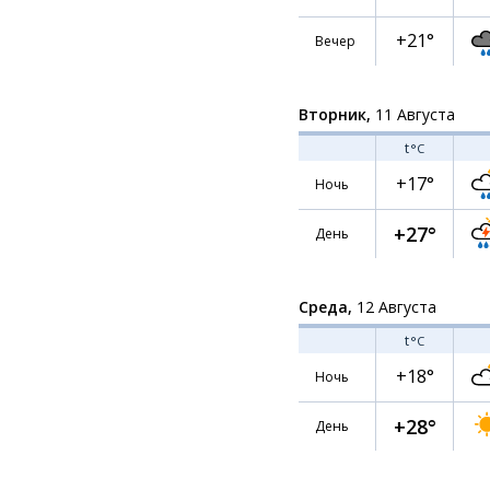
+21°
Вечер
Вторник,
11 Августа
t
°C
+17°
Ночь
+27°
День
Среда,
12 Августа
t
°C
+18°
Ночь
+28°
День