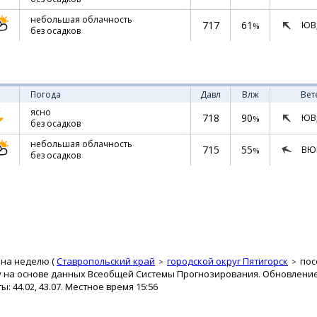
небольшая облачность
717
61
ЮВ
%
без осадков
Погода
Давл
Влж
Вет
ясно
718
90
ЮВ
%
без осадков
небольшая облачность
715
55
ВЮ
%
без осадков
 на неделю (
Ставропольский край
городской округ Пятигорск
пос
 на основе данных Всеобщей Системы Прогнозирования. Обновление п
 44.02, 43.07. Местное время 15:56