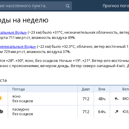
Прогноз пог
оды на неделю
ральные Воды»
(~23 км) было +31°C, незначительная облачность, ветер
рта 711 мм рт.ст, влажность воздуха 49%.
Минеральные Воды»
(~22 км) было +32.3°C, облачно, ветер восточный 
 729 мм рт.ст, влажность воздуха 37%.
я +28°..+30°, ясно, без осадков. Ночью +19°..+21°. Ветер юго-восточны
облачно с прояснениями, вечером дождь. Ветер северо-западный 4 м/с. Д
уста
Погода
Давл
Влж
Вет
ясно
712
48
ВЮ
%
без осадков
пасмурно
712
64
ЮЗ
%
без осадков