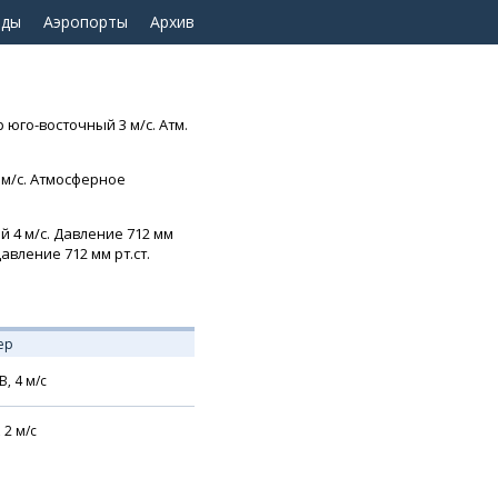
оды
Аэропорты
Архив
 юго-восточный 3 м/с. Атм.
1 м/с. Атмосферное
й 4 м/с. Давление 712 мм
авление 712 мм рт.ст.
ер
В,
4
м/с
,
2
м/с