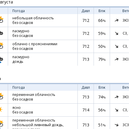
Августа
Погода
Давл
Влж
Вет
небольшая облачность
712
66
ЗЮ
%
без осадков
пасмурно
712
59
СЗ,
%
без осадков
облачно с прояснениями
712
50
СЗ,
%
без осадков
пасмурно
713
79
ЗЮ
%
дождь
а
Погода
Давл
Влж
Вет
переменная облачность
713
74
ЗЮ
%
без осадков
ясно
714
56
СЗ,
%
без осадков
переменная облачность
713
51
ЗСЗ
небольшой ливневый дождь,
%