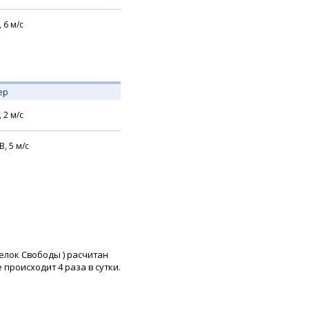
,
6
м/с
ер
,
2
м/с
В,
5
м/с
елок Свободы
) расчитан
роисходит 4 раза в сутки.