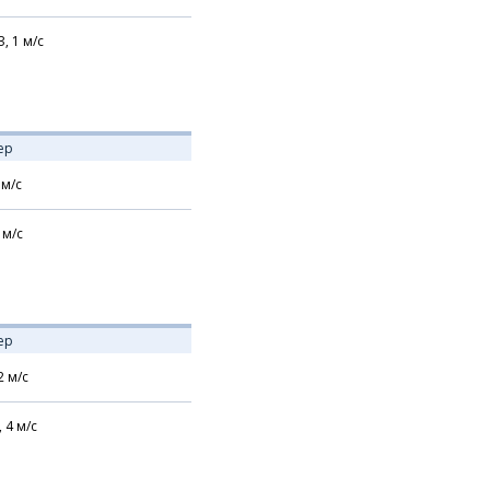
З,
1
м/с
ер
м/с
м/с
ер
2
м/с
,
4
м/с