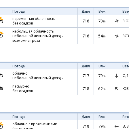
Погода
Давл
Влж
Вет
переменная облачность
716
70
ЗЮ
%
без осадков
небольшая облачность
716
54
ЗСЗ
небольшой ливневый дождь,
%
возможна гроза
Погода
Давл
Влж
Вет
облачно
717
79
С,
1
%
небольшой ливневый дождь
пасмурно
718
62
ЮВ
%
без осадков
Погода
Давл
Влж
Вет
облачно с прояснениями
719
79
В,
3
%
без осадков