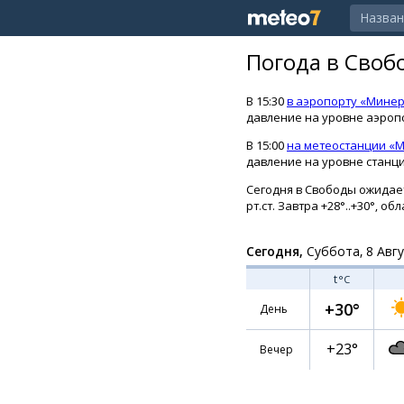
Погода в Своб
В 15:30
в аэропорту «Мине
давление на уровне аэропо
В 15:00
на метеостанции «
давление на уровне станции
Сегодня в Свободы ожидаетс
рт.ст. Завтра +28°..+30°, 
Сегодня,
Суббота, 8 Авг
t
°C
+30°
День
+23°
Вечер