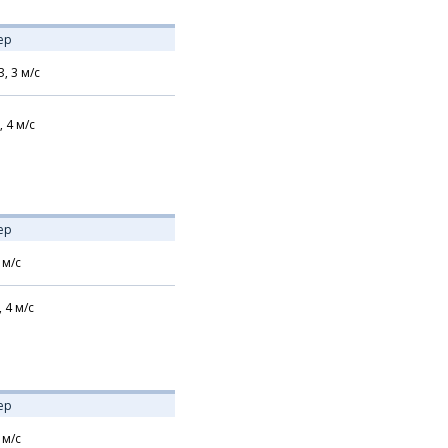
ер
З,
3
м/с
,
4
м/с
ер
м/с
,
4
м/с
ер
м/с