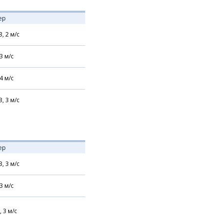
ер
З,
2
м/с
3
м/с
4
м/с
З,
3
м/с
ер
З,
3
м/с
3
м/с
,
3
м/с