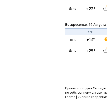
+22°
День
Воскресенье,
16 Августа
t
°C
+14°
Ночь
+25°
День
Прогноз погоды в Свободы
по собственному алгоритму
Географические координаты: