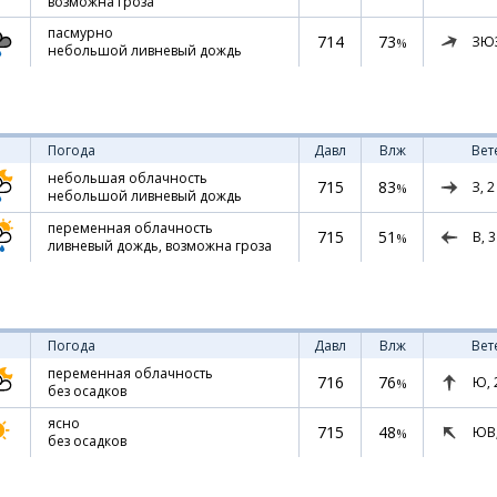
возможна гроза
пасмурно
714
73
ЗЮ
%
небольшой ливневый дождь
Погода
Давл
Влж
Вет
небольшая облачность
715
83
З,
2
%
небольшой ливневый дождь
переменная облачность
715
51
В,
3
%
ливневый дождь, возможна гроза
Погода
Давл
Влж
Вет
переменная облачность
716
76
Ю,
%
без осадков
ясно
715
48
ЮВ
%
без осадков