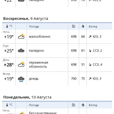
+22°
Воскресенье,
9 Августа
°C
Погода
Ветер
Ночь
+19°
698
66
малооблачно
ЮЗ,
3
Утро
+25°
698
61
пасмурно
ССЗ,
2
День
переменная
+28°
698
51
ССЗ,
4
облачность
Вечер
+19°
700
75
дождь
ЮЗ,
3
Понедельник,
10 Августа
°C
Погода
Ветер
Ночь
без существенных