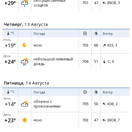
без существенных
+29°
701
47
ВЮВ,
3
осадков
Четверг,
13 Августа
°C
Погода
Ветер
Ночь
+19°
703
66
ясно
ЮЗ,
3
День
небольшой ливневый
+24°
704
51
С,
4
дождь
Пятница,
14 Августа
°C
Погода
Ветер
Ночь
облачно с
+14°
705
50
ЮВ,
2
прояснениями
День
+23°
703
47
ясно
ВЮВ,
7