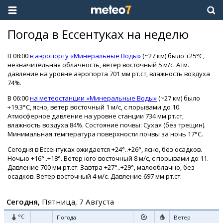
Погода в Ессентуках на неделю
В 08:00
в аэропорту «Минеральные Воды»
(~27 км) было +25°C,
незначительная облачность, ветер восточный 5 м/с. Атм.
давление на уровне аэропорта 701 мм рт.ст, влажность воздуха
74%.
В 06:00
на метеостанции «Минеральные Воды»
(~27 км) было
+19.3°C, ясно, ветер восточный 1 м/с, с порывами до 10.
Атмосферное давление на уровне станции 734 мм рт.ст,
влажность воздуха 84%. Состояние почвы: Сухая (без трещин).
Минимальная температура поверхности почвы за ночь 17°C.
Сегодня в Ессентуках ожидается +24°..+26°, ясно, без осадков.
Ночью +16°..+18°. Ветер юго-восточный 8 м/с, с порывами до 11.
Давление 700 мм рт.ст. Завтра +27°..+29°, малооблачно, без
осадков. Ветер восточный 4 м/с. Давление 697 мм рт.ст.
Сегодня,
Пятница, 7 Августа
°C
Погода
Ветер