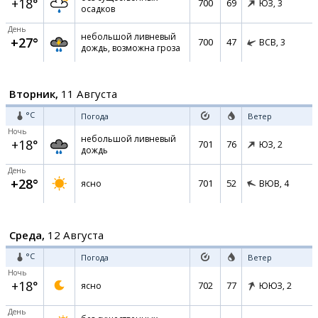
+18°
700
69
ЮЗ,
3
осадков
День
небольшой ливневый
+27°
700
47
ВСВ,
3
дождь, возможна гроза
Вторник,
11 Августа
°C
Погода
Ветер
Ночь
небольшой ливневый
+18°
701
76
ЮЗ,
2
дождь
День
+28°
701
52
ясно
ВЮВ,
4
Среда,
12 Августа
°C
Погода
Ветер
Ночь
+18°
702
77
ясно
ЮЮЗ,
2
День