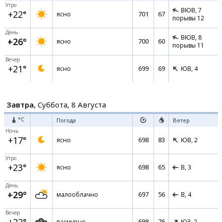
Утро
ВЮВ,
7
+22°
701
67
ясно
порывы 12
День
ВЮВ,
8
+26°
700
60
ясно
порывы 11
Вечер
+21°
699
69
ясно
ЮВ,
4
Завтра,
Суббота, 8 Августа
°C
Погода
Ветер
Ночь
+17°
698
83
ясно
ЮВ,
2
Утро
+23°
698
65
ясно
В,
3
День
+29°
697
56
малооблачно
В,
4
Вечер
698
76
пасмурно
ЮЗ,
2