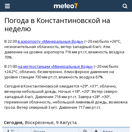
Погода в Константиновской на
неделю
В 22:30
в аэропорту «Минеральные Воды»
(~20 км) было +26°C,
незначительная облачность, ветер западный 6 м/с. Атм.
давление на уровне аэропорта 716 мм рт.ст, влажность воздуха
70%.
В 21:00
на метеостанции «Минеральные Воды»
(~20 км) было
+24.2°C, облачно, безветренно. Атмосферное давление на
уровне станции 730 мм рт.ст, влажность воздуха 67%.
Сегодня в Константиновской ожидается +29°..+31°, облачно,
вечером небольшой дождь. Ночью +18°..+20°. Ветер северо-
западный 4 м/с. Давление 716 мм рт.ст. Завтра +28°..+30°,
переменная облачность, небольшой ливневый дождь, возможна
гроза. Ветер северный 3 м/с. Давление 717 мм рт.ст.
Сегодня,
Воскресенье, 9 Августа
°C
Погода
Ветер