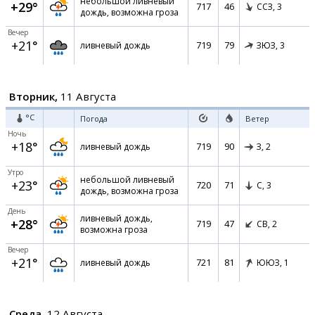
небольшой ливневый
+29°
717
46
ССЗ,
3
дождь, возможна гроза
Вечер
+21°
719
79
ливневый дождь
ЗЮЗ,
3
Вторник,
11 Августа
°C
Погода
Ветер
Ночь
+18°
719
90
ливневый дождь
З,
2
Утро
небольшой ливневый
+23°
720
71
С,
3
дождь, возможна гроза
День
ливневый дождь,
+28°
719
47
СВ,
2
возможна гроза
Вечер
+21°
721
81
ливневый дождь
ЮЮЗ,
1
Среда,
12 Августа