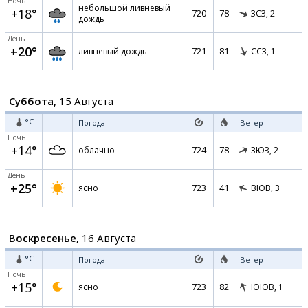
Ночь
небольшой ливневый
+18°
720
78
ЗСЗ,
2
дождь
День
+20°
721
81
ливневый дождь
ССЗ,
1
Суббота,
15 Августа
°C
Погода
Ветер
Ночь
+14°
724
78
облачно
ЗЮЗ,
2
День
+25°
723
41
ясно
ВЮВ,
3
Воскресенье,
16 Августа
°C
Погода
Ветер
Ночь
+15°
723
82
ясно
ЮЮВ,
1