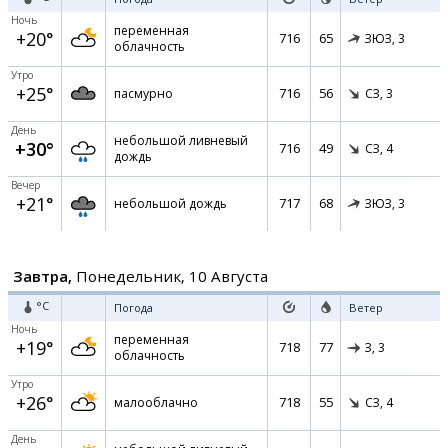
Ночь
переменная
+20°
716
65
ЗЮЗ,
3
облачность
Утро
+25°
716
56
пасмурно
СЗ,
3
День
небольшой ливневый
+30°
716
49
СЗ,
4
дождь
Вечер
+21°
717
68
небольшой дождь
ЗЮЗ,
3
Завтра,
Понедельник, 10 Августа
°C
Погода
Ветер
Ночь
переменная
+19°
718
77
З,
3
облачность
Утро
+26°
718
55
малооблачно
СЗ,
4
День