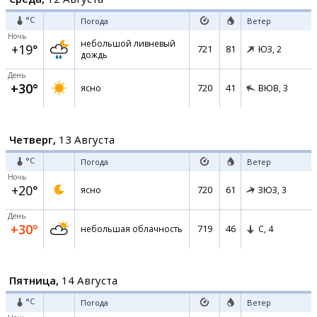
°C
Погода
Ветер
Ночь
небольшой ливневый
+19°
721
81
ЮЗ,
2
дождь
День
+30°
720
41
ясно
ВЮВ,
3
Четверг,
13 Августа
°C
Погода
Ветер
Ночь
+20°
720
61
ясно
ЗЮЗ,
3
День
+30°
719
46
небольшая облачность
С,
4
Пятница,
14 Августа
°C
Погода
Ветер