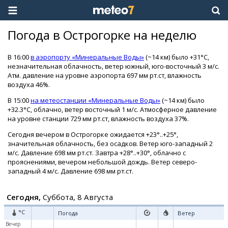
Погода в Острогорке на неделю
В 16:00
в аэропорту «Минеральные Воды»
(~14 км) было +31°C,
незначительная облачность, ветер южный, юго-восточный 3 м/с.
Атм. давление на уровне аэропорта 697 мм рт.ст, влажность
воздуха 46%.
В 15:00
на метеостанции «Минеральные Воды»
(~14 км) было
+32.3°C, облачно, ветер восточный 1 м/с. Атмосферное давление
на уровне станции 729 мм рт.ст, влажность воздуха 37%.
Сегодня вечером в Острогорке ожидается +23°..+25°,
значительная облачность, без осадков. Ветер юго-западный 2
м/с. Давление 698 мм рт.ст. Завтра +28°..+30°, облачно с
прояснениями, вечером небольшой дождь. Ветер северо-
западный 4 м/с. Давление 698 мм рт.ст.
Сегодня,
Суббота, 8 Августа
°C
Погода
Ветер
Вечер