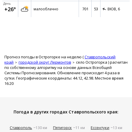
День
+26°
701
53
малооблачно
ВЮВ,
6
Прогноз погоды в Острогорке на неделю (
Ставропольский
край
городской округ Лермонтов
село Острогорка
) расчитан
по собственному алгоритму на основе данных Всеобщей
Системы Прогнозирования. Обновление происходит 4 раза в
сутки. Географические координаты: 44.12, 42.98. Местное время
16:20
Погода в других городах Ставропольского края:
Ставрополь
Пятигорск
Ессентуки
~130 км
~11 км
~13 км