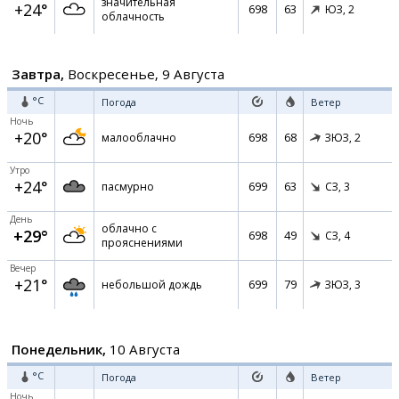
значительная
+24°
698
63
ЮЗ,
2
облачность
Завтра,
Воскресенье, 9 Августа
°C
Погода
Ветер
Ночь
+20°
698
68
малооблачно
ЗЮЗ,
2
Утро
+24°
699
63
пасмурно
СЗ,
3
День
облачно с
+29°
698
49
СЗ,
4
прояснениями
Вечер
+21°
699
79
небольшой дождь
ЗЮЗ,
3
Понедельник,
10 Августа
°C
Погода
Ветер
Ночь