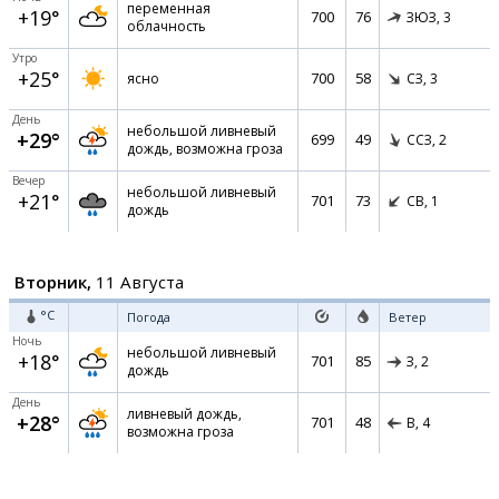
переменная
+19°
700
76
ЗЮЗ,
3
облачность
Утро
+25°
700
58
ясно
СЗ,
3
День
небольшой ливневый
+29°
699
49
ССЗ,
2
дождь, возможна гроза
Вечер
небольшой ливневый
+21°
701
73
СВ,
1
дождь
Вторник,
11 Августа
°C
Погода
Ветер
Ночь
небольшой ливневый
+18°
701
85
З,
2
дождь
День
ливневый дождь,
+28°
701
48
В,
4
возможна гроза