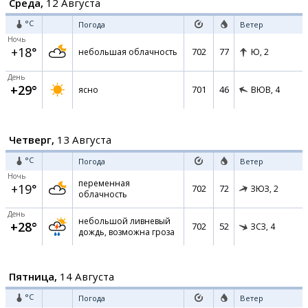
Среда,
12 Августа
°C
Погода
Ветер
Ночь
+18°
702
77
небольшая облачность
Ю,
2
День
+29°
701
46
ясно
ВЮВ,
4
Четверг,
13 Августа
°C
Погода
Ветер
Ночь
переменная
+19°
702
72
ЗЮЗ,
2
облачность
День
небольшой ливневый
+28°
702
52
ЗСЗ,
4
дождь, возможна гроза
Пятница,
14 Августа
°C
Погода
Ветер