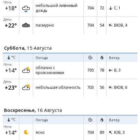
Ночь
небольшой ливневый
+18°
704
72
С,
1
дождь
День
+22°
704
54
пасмурно
ВЮВ,
4
Суббота,
15 Августа
°C
Погода
Ветер
Ночь
облачно с
+14°
705
78
В,
3
прояснениями
День
+23°
703
56
небольшая облачность
ВЮВ,
6
Воскресенье,
16 Августа
°C
Погода
Ветер
Ночь
+14°
704
89
ясно
ЮВ,
3