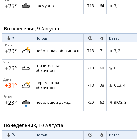
Вечер
+25°
718
64
пасмурно
З,
1
Воскресенье,
9 Августа
°C
Погода
Ветер
Ночь
+20°
718
71
небольшая облачность
З,
2
Утро
значительная
+26°
718
60
СЗ,
3
облачность
День
переменная
+31°
718
38
ССЗ,
4
облачность
Вечер
+23°
720
62
небольшой дождь
ЗЮЗ,
3
Понедельник,
10 Августа
°C
Погода
Ветер