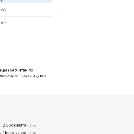
м/с
м/с
овцы
) расчитан по
исходит 4 раза в сутки.
д Бровилята
~6 км
д Черноусово
~6 км