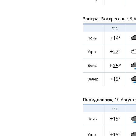
Завтра,
Воскресенье, 9 
t
°C
+14°
Ночь
+22°
Утро
+25°
День
+15°
Вечер
Понедельник,
10 Август
t
°C
+15°
Ночь
+15°
Утро