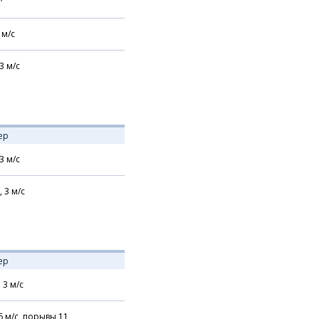
м/с
3
м/с
ер
3
м/с
,
3
м/с
ер
,
3
м/с
6
м/с,
порывы 11