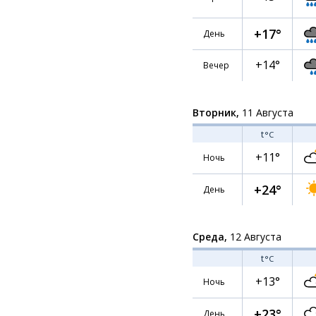
+17°
День
+14°
Вечер
Вторник,
11 Августа
t
°C
+11°
Ночь
+24°
День
Среда,
12 Августа
t
°C
+13°
Ночь
+23°
День