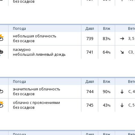
без осадков
Погода
Давл
Влж
Вет
небольшая облачность
739
83
З,
5
%
без осадков
пасмурно
741
64
СЗ,
%
небольшой ливневый дождь
Погода
Давл
Влж
Вет
значительная облачность
744
90
С,
4
%
без осадков
облачно с прояснениями
745
43
С,
5
%
без осадков
Погода
Давл
Влж
Вет