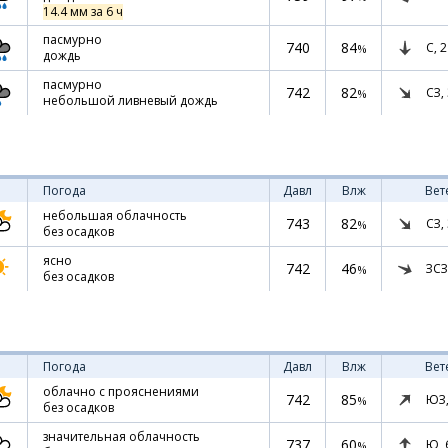
14.4 мм за 6 ч
пасмурно
740
84
С,
2
%
дождь
пасмурно
742
82
СЗ,
%
небольшой ливневый дождь
Погода
Давл
Влж
Вет
небольшая облачность
743
82
СЗ,
%
без осадков
ясно
742
46
ЗСЗ
%
без осадков
Погода
Давл
Влж
Вет
облачно с прояснениями
742
85
ЮЗ
%
без осадков
значительная облачность
737
60
Ю,
%