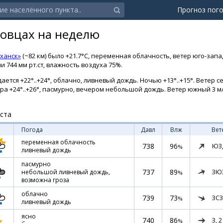
Прогноз пог
ровцах на неделю
ханск»
(~82 км) было +21.7°C, переменная облачность, ветер юго-зап
 744 мм рт.ст, влажность воздуха 75%.
ется +22°..+24°, облачно, ливневый дождь. Ночью +13°..+15°. Ветер с
тра +24°..+26°, пасмурно, вечером небольшой дождь. Ветер южный 3 м/с
уста
Погода
Давл
Влж
Вет
переменная облачность
738
96
ЮЗ
%
ливневый дождь
пасмурно
737
89
ЗЮ
небольшой ливневый дождь,
%
возможна гроза
облачно
739
73
ЗСЗ
%
ливневый дождь
ясно
740
86
З,
2
%