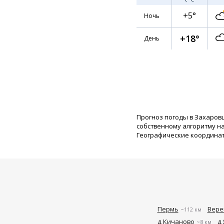
+5°
Ночь
+18°
День
Прогноз погоды в Захаров
собственному алгоритму н
Географические координаты:
Пермь
Вере
~112 км
д Кичаново
д
~8 км