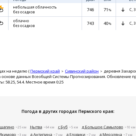
небольшая облачность
746
71
С,
3
%
без осадков
облачно
743
40
С,
3
%
без осадков
цах на неделю (
Пермский край
Сивинский район
деревня Захар
а основе данных Всеобщей Системы Прогнозирования. Обновление про
 58.25, 54.4. Местное время 0:25
Погода в других городах Пермского края:
щагино
Нытва
с Буб
д Большое Самылово
~25 км
~64 км
~5 км
~10 км
 Якимово
д Антипина
д Еловики
д Мерзляна
~3 км
~7 км
~7 км
~7 км