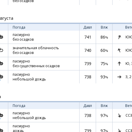
без осадков
Августа
Погода
Давл
Влж
Вет
пасмурно
741
86
ЮЮ
%
без осадков
значительная облачность
740
60
ЮЮ
%
без осадков
пасмурно
739
75
Ю,
%
без существенных осадков
пасмурно
738
93
З,
2
%
небольшой дождь
а
Погода
Давл
Влж
Вет
пасмурно
738
97
ССЗ
%
небольшой дождь
пасмурно
739
97
ССЗ
дождь
%