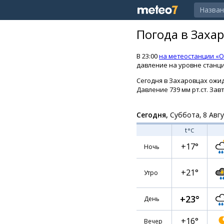
Погода в Заха
В 23:00
на метеостанции «О
давление на уровне станции
Сегодня в Захаровцах ожида
Давление 739 мм рт.ст. Зав
Сегодня,
Суббота, 8 Авг
t
°C
+17°
Ночь
+21°
Утро
+23°
День
+16°
Вечер