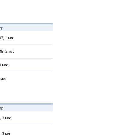
ер
З,
1
м/с
В,
2
м/с
3
м/с
м/с
ер
,
3
м/с
,
3
м/с