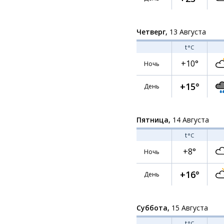
Четверг,
13 Августа
t
°C
+10°
Ночь
+15°
День
Пятница,
14 Августа
t
°C
+8°
Ночь
+16°
День
Суббота,
15 Августа
t
°C