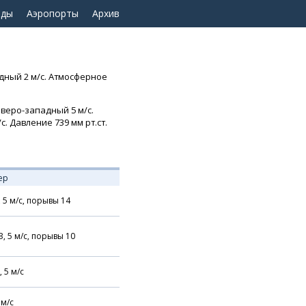
оды
Аэропорты
Архив
адный 2 м/с. Атмосферное
еверо-западный 5 м/с.
. Давление 739 мм рт.ст.
ер
,
5
м/с,
порывы 14
З,
5
м/с,
порывы 10
,
5
м/с
м/с