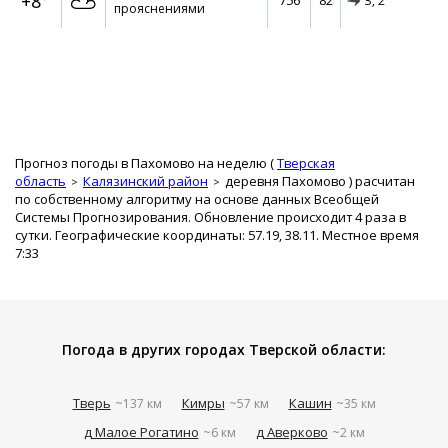
+8°
756
82
З,
2
прояснениями
Прогноз погоды в Пахомово на неделю (
Тверская
область
Калязинский район
деревня Пахомово
) расчитан
по собственному алгоритму на основе данных Всеобщей
Системы Прогнозирования. Обновление происходит 4 раза в
сутки. Географические координаты: 57.19, 38.11. Местное время
7:33
Погода в других городах Тверской области:
Тверь
Кимры
Кашин
~137 км
~57 км
~35 км
д Малое Рогатино
д Аверково
~6 км
~2 км