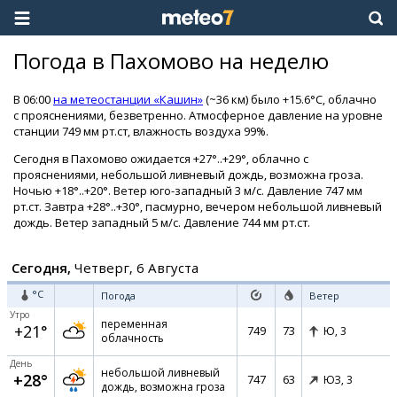
Погода в Пахомово на неделю
В 06:00
на метеостанции «Кашин»
(~36 км) было +15.6°C, облачно
с прояснениями, безветренно. Атмосферное давление на уровне
станции 749 мм рт.ст, влажность воздуха 99%.
Сегодня в Пахомово ожидается +27°..+29°, облачно с
прояснениями, небольшой ливневый дождь, возможна гроза.
Ночью +18°..+20°. Ветер юго-западный 3 м/с. Давление 747 мм
рт.ст. Завтра +28°..+30°, пасмурно, вечером небольшой ливневый
дождь. Ветер западный 5 м/с. Давление 744 мм рт.ст.
Сегодня,
Четверг, 6 Августа
°C
Погода
Ветер
Утро
переменная
+21°
749
73
Ю,
3
облачность
День
небольшой ливневый
+28°
747
63
ЮЗ,
3
дождь, возможна гроза