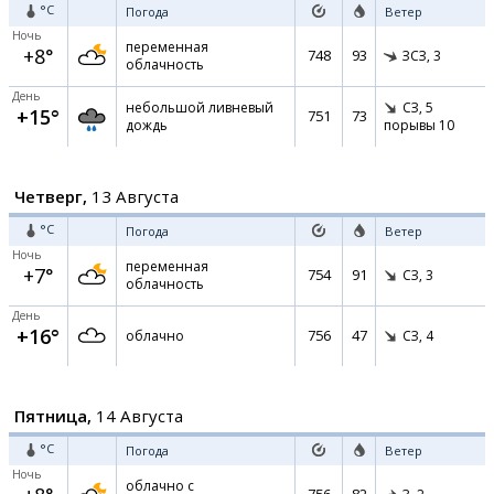
°C
Погода
Ветер
Ночь
переменная
+8°
748
93
ЗСЗ,
3
облачность
День
небольшой ливневый
СЗ,
5
+15°
751
73
дождь
порывы 10
Четверг,
13 Августа
°C
Погода
Ветер
Ночь
переменная
+7°
754
91
СЗ,
3
облачность
День
+16°
756
47
облачно
СЗ,
4
Пятница,
14 Августа
°C
Погода
Ветер
Ночь
облачно с