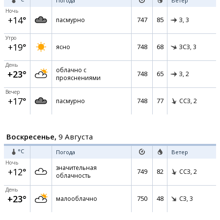
Погода
Ветер
Ночь
+14°
747
85
пасмурно
З,
3
Утро
+19°
748
68
ясно
ЗСЗ,
3
День
облачно с
+23°
748
65
З,
2
прояснениями
Вечер
+17°
748
77
пасмурно
ССЗ,
2
Воскресенье,
9 Августа
°C
Погода
Ветер
Ночь
значительная
+12°
749
82
ССЗ,
2
облачность
День
+23°
750
48
малооблачно
СЗ,
3