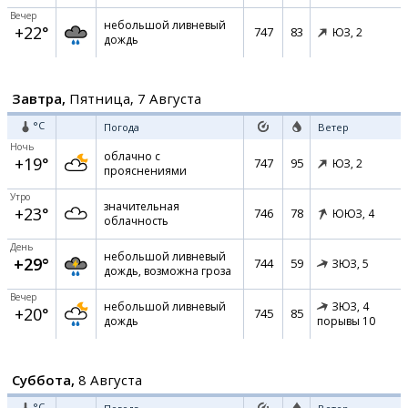
Вечер
небольшой ливневый
+22°
747
83
ЮЗ,
2
дождь
Завтра,
Пятница, 7 Августа
°C
Погода
Ветер
Ночь
облачно с
+19°
747
95
ЮЗ,
2
прояснениями
Утро
значительная
+23°
746
78
ЮЮЗ,
4
облачность
День
небольшой ливневый
+29°
744
59
ЗЮЗ,
5
дождь, возможна гроза
Вечер
небольшой ливневый
ЗЮЗ,
4
+20°
745
85
дождь
порывы 10
Суббота,
8 Августа
°C