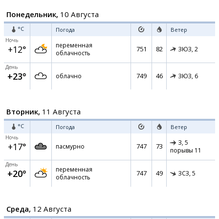
Понедельник,
10 Августа
°C
Погода
Ветер
Ночь
переменная
+12°
751
82
ЗЮЗ,
2
облачность
День
+23°
749
46
облачно
ЗЮЗ,
6
Вторник,
11 Августа
°C
Погода
Ветер
Ночь
З,
5
+17°
747
73
пасмурно
порывы 11
День
переменная
+20°
747
49
ЗСЗ,
5
облачность
Среда,
12 Августа