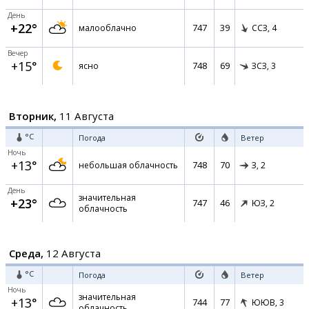
День
+22°
747
39
малооблачно
ССЗ,
4
Вечер
+15°
748
69
ясно
ЗСЗ,
3
Вторник,
11 Августа
°C
Погода
Ветер
Ночь
+13°
748
70
небольшая облачность
З,
2
День
значительная
+23°
747
46
ЮЗ,
2
облачность
Среда,
12 Августа
°C
Погода
Ветер
Ночь
значительная
+13°
744
77
ЮЮВ,
3
облачность