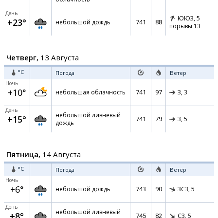
День
ЮЮЗ,
5
+23°
741
88
небольшой дождь
порывы 13
Четверг,
13 Августа
°C
Погода
Ветер
Ночь
+10°
741
97
небольшая облачность
З,
3
День
небольшой ливневый
+15°
741
79
З,
5
дождь
Пятница,
14 Августа
°C
Погода
Ветер
Ночь
+6°
743
90
небольшой дождь
ЗСЗ,
5
День
небольшой ливневый
+8°
745
82
СЗ,
5