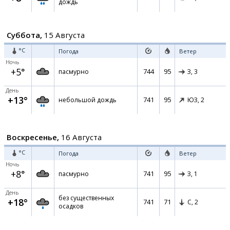
дождь
Суббота,
15 Августа
°C
Погода
Ветер
Ночь
+5°
744
95
пасмурно
З,
3
День
+13°
741
95
небольшой дождь
ЮЗ,
2
Воскресенье,
16 Августа
°C
Погода
Ветер
Ночь
+8°
741
95
пасмурно
З,
1
День
без существенных
+18°
741
71
С,
2
осадков