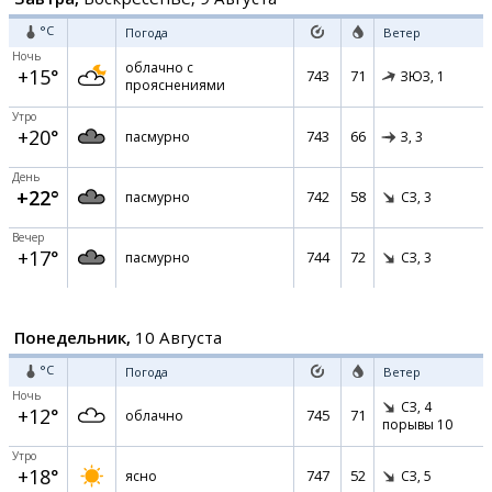
°C
Погода
Ветер
Ночь
облачно с
+15°
743
71
ЗЮЗ,
1
прояснениями
Утро
+20°
743
66
пасмурно
З,
3
День
+22°
742
58
пасмурно
СЗ,
3
Вечер
+17°
744
72
пасмурно
СЗ,
3
Понедельник,
10 Августа
°C
Погода
Ветер
Ночь
СЗ,
4
+12°
745
71
облачно
порывы 10
Утро
+18°
747
52
ясно
СЗ,
5