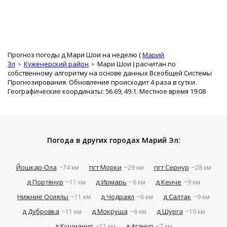
Прогноз погоды д Мари Шои на неделю (
Марий
Эл
Куженерский район
Мари Шои
) расчитан по
собственному алгоритму на основе данных Всеобщей Системы
Прогнозирования. Обновление происходит 4 раза в сутки.
Географические координаты: 56.69, 49.1. Местное время 19:08
Погода в других городах Марий Эл:
Йошкар-Ола
пгт Морки
пгт Сернур
~74 км
~29 км
~28 км
д Портянур
д Ирмарь
д Кенче
~11 км
~6 км
~9 км
Нижние Осиялы
д Чодраял
д Салтак
~11 км
~6 км
~9 км
д Дубровка
д Мокруша
д Шурга
~11 км
~6 км
~10 км
д Кушнанур
д Аганур
~11 км
~7 км