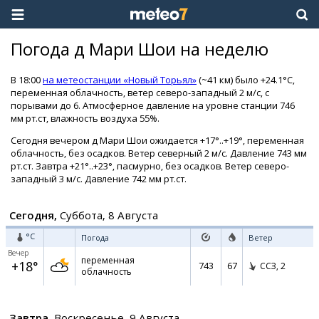
Погода д Мари Шои на неделю
В 18:00
на метеостанции «Новый Торьял»
(~41 км) было +24.1°C,
переменная облачность, ветер северо-западный 2 м/с, с
порывами до 6. Атмосферное давление на уровне станции 746
мм рт.ст, влажность воздуха 55%.
Сегодня вечером д Мари Шои ожидается +17°..+19°, переменная
облачность, без осадков. Ветер северный 2 м/с. Давление 743 мм
рт.ст. Завтра +21°..+23°, пасмурно, без осадков. Ветер северо-
западный 3 м/с. Давление 742 мм рт.ст.
Сегодня,
Суббота, 8 Августа
°C
Погода
Ветер
Вечер
переменная
+18°
743
67
ССЗ,
2
облачность
Завтра,
Воскресенье, 9 Августа