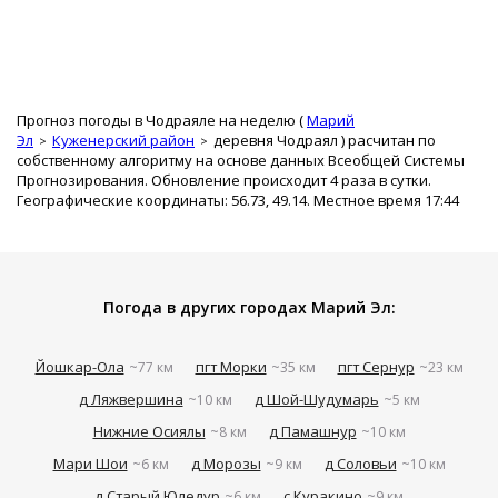
Прогноз погоды в Чодраяле на неделю (
Марий
Эл
Куженерский район
деревня Чодраял
) расчитан по
собственному алгоритму на основе данных Всеобщей Системы
Прогнозирования. Обновление происходит 4 раза в сутки.
Географические координаты: 56.73, 49.14. Местное время 17:44
Погода в других городах Марий Эл:
Йошкар-Ола
пгт Морки
пгт Сернур
~77 км
~35 км
~23 км
д Ляжвершина
д Шой-Шудумарь
~10 км
~5 км
Нижние Осиялы
д Памашнур
~8 км
~10 км
Мари Шои
д Морозы
д Соловьи
~6 км
~9 км
~10 км
д Старый Юледур
с Куракино
~6 км
~9 км