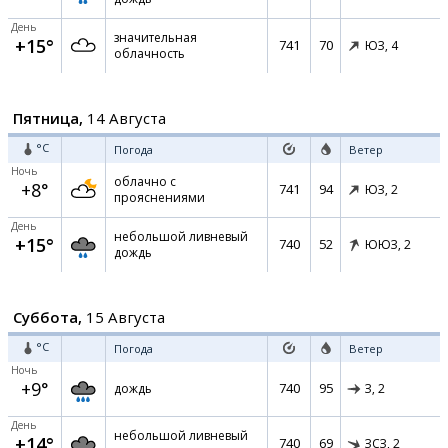
День
значительная
+15°
741
70
ЮЗ,
4
облачность
Пятница,
14 Августа
°C
Погода
Ветер
Ночь
облачно с
+8°
741
94
ЮЗ,
2
прояснениями
День
небольшой ливневый
+15°
740
52
ЮЮЗ,
2
дождь
Суббота,
15 Августа
°C
Погода
Ветер
Ночь
+9°
740
95
дождь
З,
2
День
небольшой ливневый
+14°
740
69
ЗСЗ,
2