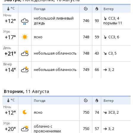
°C
Погода
Ветер
Ночь
небольшой ливневый
ССЗ,
4
+12°
746
93
дождь
порывы 11
Утро
+17°
748
59
ясно
ССЗ,
6
День
+21°
748
43
небольшая облачность
СЗ,
5
Вечер
+14°
749
66
небольшая облачность
З,
2
Вторник,
11 Августа
°C
Погода
Ветер
Ночь
+12°
750
74
ясно
ЗСЗ,
2
Утро
облачно с
+20°
750
57
З,
2
прояснениями