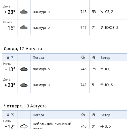
День
+23°
748
53
пасмурно
СЗ,
2
Вечер
+16°
747
71
пасмурно
ЮЮЗ,
2
Среда,
12 Августа
°C
Погода
Ветер
Ночь
+13°
746
75
пасмурно
Ю,
3
День
+23°
742
51
пасмурно
Ю,
6
Четверг,
13 Августа
°C
Погода
Ветер
Ночь
небольшой ливневый
+12°
740
91
З,
5
дождь