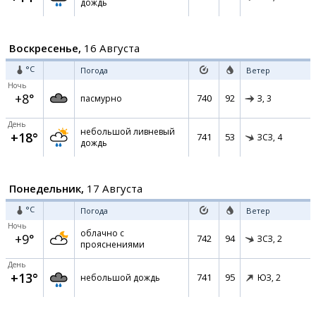
дождь
Воскресенье,
16 Августа
°C
Погода
Ветер
Ночь
+8°
740
92
пасмурно
З,
3
День
небольшой ливневый
+18°
741
53
ЗСЗ,
4
дождь
Понедельник,
17 Августа
°C
Погода
Ветер
Ночь
облачно с
+9°
742
94
ЗСЗ,
2
прояснениями
День
+13°
741
95
небольшой дождь
ЮЗ,
2