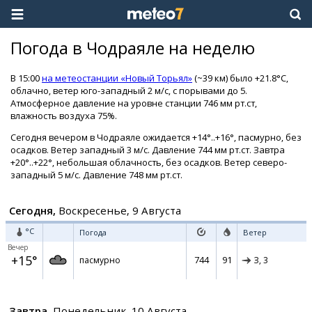
Погода в Чодраяле на неделю
В 15:00
на метеостанции «Новый Торьял»
(~39 км) было +21.8°C,
облачно, ветер юго-западный 2 м/с, с порывами до 5.
Атмосферное давление на уровне станции 746 мм рт.ст,
влажность воздуха 75%.
Сегодня вечером в Чодраяле ожидается +14°..+16°, пасмурно, без
осадков. Ветер западный 3 м/с. Давление 744 мм рт.ст. Завтра
+20°..+22°, небольшая облачность, без осадков. Ветер северо-
западный 5 м/с. Давление 748 мм рт.ст.
Сегодня,
Воскресенье, 9 Августа
°C
Погода
Ветер
Вечер
+15°
744
91
пасмурно
З,
3
Завтра,
Понедельник, 10 Августа