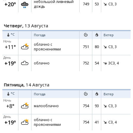
небольшой ливневый
+20°
749
53
СЗ,
3
дождь
Четверг,
13 Августа
°C
Погода
Ветер
Ночь
облачно с
+11°
751
80
СЗ,
3
прояснениями
День
+19°
752
54
облачно
ЗСЗ,
4
Пятница,
14 Августа
°C
Погода
Ветер
Ночь
+8°
754
93
малооблачно
СЗ,
3
День
облачно с
+19°
754
41
СЗ,
4
прояснениями