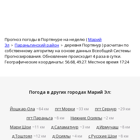
Прогноз погоды в Портянуре на неделю (
Марий
Эл
Параньгинский район
деревня Портянур
) расчитан по
собственному алгоритму на основе данных Всеобщей Системы
Прогнозирования. Обновление происходит 4 раза в сутки.
Географические координаты: 56.68, 49.27. Местное время 17:24
Погода в других городах Марий Эл:
Йошкар-Ола
пгт Морки
пгт Сернур
~84 км
~33 км
~29 км
пгт Параньга
Нижние Осиялы
~8 км
~2 км
Мари Шои
д Саламатнур
д Ирмучаш
~11 км
~3 км
~8 км
д Тоштоял
д Осиялы
с Русские Шои
~12 км
~4 км
~8 км