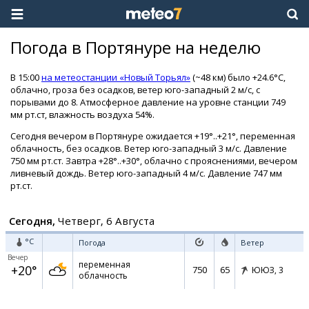
Погода в Портянуре на неделю
В 15:00
на метеостанции «Новый Торьял»
(~48 км) было +24.6°C,
облачно, гроза без осадков, ветер юго-западный 2 м/с, с
порывами до 8. Атмосферное давление на уровне станции 749
мм рт.ст, влажность воздуха 54%.
Сегодня вечером в Портянуре ожидается +19°..+21°, переменная
облачность, без осадков. Ветер юго-западный 3 м/с. Давление
750 мм рт.ст. Завтра +28°..+30°, облачно с прояснениями, вечером
ливневый дождь. Ветер юго-западный 4 м/с. Давление 747 мм
рт.ст.
Сегодня,
Четверг, 6 Августа
°C
Погода
Ветер
Вечер
переменная
+20°
750
65
ЮЮЗ,
3
облачность