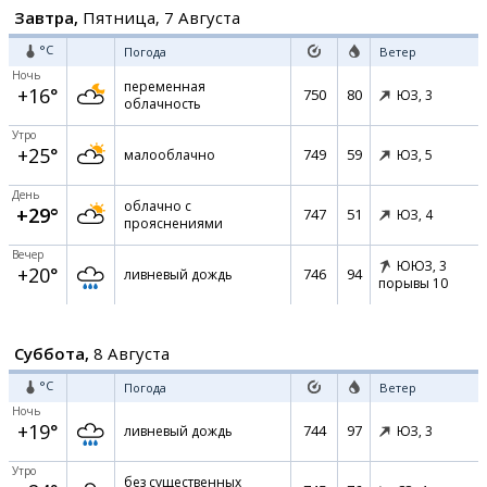
Завтра,
Пятница, 7 Августа
°C
Погода
Ветер
Ночь
переменная
+16°
750
80
ЮЗ,
3
облачность
Утро
+25°
749
59
малооблачно
ЮЗ,
5
День
облачно с
+29°
747
51
ЮЗ,
4
прояснениями
Вечер
ЮЮЗ,
3
+20°
746
94
ливневый дождь
порывы 10
Суббота,
8 Августа
°C
Погода
Ветер
Ночь
+19°
744
97
ливневый дождь
ЮЗ,
3
Утро
без существенных