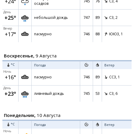
+24°
745
76
СЗ,
4
осадков
День
+25°
747
89
небольшой дождь
СЗ,
2
Вечер
+17°
746
88
пасмурно
ЮЮЗ,
1
Воскресенье,
9 Августа
°C
Погода
Ветер
Ночь
+16°
746
89
пасмурно
ССЗ,
1
День
+23°
745
53
ливневый дождь
СЗ,
6
Понедельник,
10 Августа
°C
Погода
Ветер
Ночь