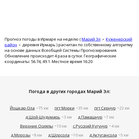
Прогноз погоды в Ирмаре на неделю (
Марий Эл
Куженерский
район
деревня Ирмарь
) расчитан по собственному алгоритму
на основе данных Всеобщей Системы Прогнозирования.
Обновление происходит 4 раза в сутки. Географические
координаты: 56.74, 49.1. Местное время 16:20
Погода в других городах Марий Эл:
Йошкар-Ола
пгт Морки
пгт Сернур
~75 км
~35 км
~22 км
д Шой-Шудумарь
д Памашнур
~3 км
~7 км
Верхние Осиялы
с Русский Кугунур
~10 км
~4 км
д Морозы
д Шорсола
д Актугансола
~8 км
~10 км
~5 км