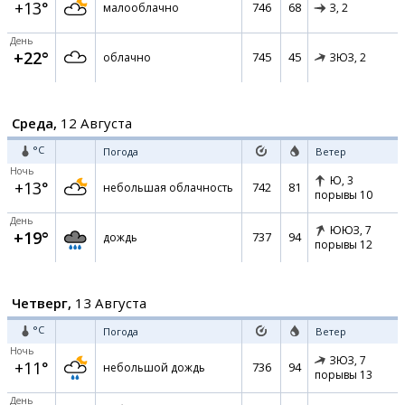
+13°
746
68
малооблачно
З,
2
День
+22°
745
45
облачно
ЗЮЗ,
2
Среда,
12 Августа
°C
Погода
Ветер
Ночь
Ю,
3
+13°
742
81
небольшая облачность
порывы 10
День
ЮЮЗ,
7
+19°
737
94
дождь
порывы 12
Четверг,
13 Августа
°C
Погода
Ветер
Ночь
ЗЮЗ,
7
+11°
736
94
небольшой дождь
порывы 13
День