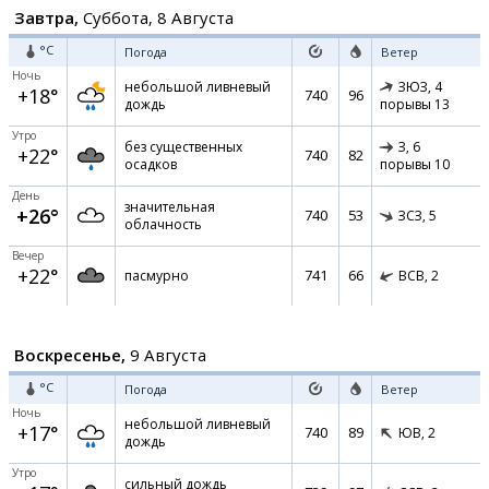
Завтра,
Суббота, 8 Августа
°C
Погода
Ветер
Ночь
небольшой ливневый
ЗЮЗ,
4
+18°
740
96
дождь
порывы 13
Утро
без существенных
З,
6
+22°
740
82
осадков
порывы 10
День
значительная
+26°
740
53
ЗСЗ,
5
облачность
Вечер
+22°
741
66
пасмурно
ВСВ,
2
Воскресенье,
9 Августа
°C
Погода
Ветер
Ночь
небольшой ливневый
+17°
740
89
ЮВ,
2
дождь
Утро
сильный дождь