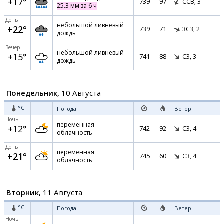
+17°
739
97
ССВ,
3
25.3 мм за 6 ч
День
небольшой ливневый
+22°
739
71
ЗСЗ,
2
дождь
Вечер
небольшой ливневый
+15°
741
88
СЗ,
3
дождь
Понедельник,
10 Августа
°C
Погода
Ветер
Ночь
переменная
+12°
742
92
СЗ,
4
облачность
День
переменная
+21°
745
60
СЗ,
4
облачность
Вторник,
11 Августа
°C
Погода
Ветер
Ночь