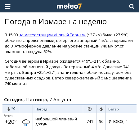
Погода в Ирмаре на неделю
В 15:00
на метеостанции «Новый Торьял»
(~37 км) было +27.9°C,
облачно с прояснениями, ветер юго-западный 4 м/с, с порывами
до 9. Атмосферное давление на уровне станции 746 мм рт.ст,
влажность воздуха 52%.
Сегодня вечером в Ирмаре ожидается +19°..+21°, облачно,
небольшой ливневый дождь. Ветер южный 4 м/с. Давление 741
мм рт.ст. Завтра +25°..+27°, значительная облачность, утром без
существенных осадков. Ветер северо-западный 5 м/с. Давление
740 мм рт.ст.
Сегодня,
Пятница, 7 Августа
°C
Погода
Ветер
Вечер
небольшой ливневый
+20°
741
96
ЮЮЗ,
4
дождь