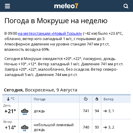
Погода в Мокруше на неделю
В 09:00
на метеостанции «Новый Торьял»
(~42 км) было +23.6°C,
облачно, ветер юго-западный 1 м/с, с порывами до 3.
Атмосферное давление на уровне станции 747 мм рт.ст,
влажность воздуха 69%.
Сегодня в Мокруше ожидается +20°..+22°, пасмурно, дождь.
Ночью +10°..+12°. Ветер западный 1 м/с. Давление 741 мм рт.ст.
Завтра +20°..+22°, малооблачно, без осадков. Ветер северо-
западный 5 м/с. Давление 744 мм рт.ст.
Сегодня,
Воскресенье, 9 Августа
°C
Погода
Ветер
День
+21°
741
94
дождь
З,
1
Вечер
небольшой ливневый
+14°
740
93
З,
2
дождь