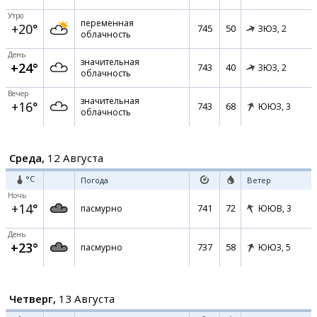
Утро
переменная
+20°
745
50
ЗЮЗ,
2
облачность
День
значительная
+24°
743
40
ЗЮЗ,
2
облачность
Вечер
значительная
+16°
743
68
ЮЮЗ,
3
облачность
Среда,
12 Августа
°C
Погода
Ветер
Ночь
+14°
741
72
пасмурно
ЮЮВ,
3
День
+23°
737
58
пасмурно
ЮЮЗ,
5
Четверг,
13 Августа