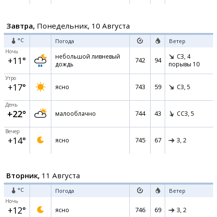
Завтра,
Понедельник, 10 Августа
°C
Погода
Ветер
Ночь
небольшой ливневый
СЗ,
4
+11°
742
94
дождь
порывы 10
Утро
+17°
743
59
ясно
СЗ,
5
День
+22°
744
43
малооблачно
ССЗ,
5
Вечер
+14°
745
67
ясно
З,
2
Вторник,
11 Августа
°C
Погода
Ветер
Ночь
+12°
746
69
ясно
З,
2