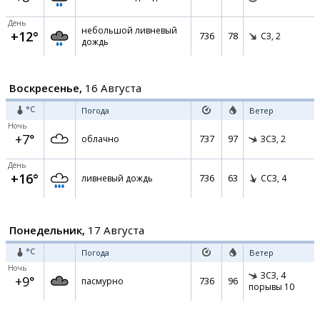
День
небольшой ливневый
+12°
736
78
СЗ,
2
дождь
Воскресенье,
16 Августа
°C
Погода
Ветер
Ночь
+7°
737
97
облачно
ЗСЗ,
2
День
+16°
736
63
ливневый дождь
ССЗ,
4
Понедельник,
17 Августа
°C
Погода
Ветер
Ночь
ЗСЗ,
4
+9°
736
96
пасмурно
порывы 10