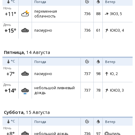
°C
Погода
Ветер
Ночь
переменная
+11°
736
88
ЗЮЗ,
5
облачность
День
+15°
736
61
пасмурно
ЮЮЗ,
4
Пятница,
14 Августа
°C
Погода
Ветер
Ночь
+7°
737
98
пасмурно
Ю,
2
День
небольшой ливневый
+14°
737
78
ЮЮЗ,
3
дождь
Суббота,
15 Августа
°C
Погода
Ветер
Ночь
+8°
736
97
небольшой дождь
штиль