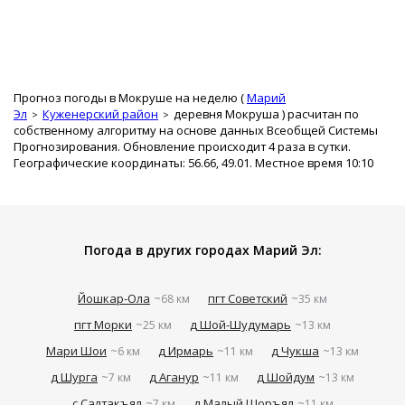
Прогноз погоды в Мокруше на неделю (
Марий
Эл
Куженерский район
деревня Мокруша
) расчитан по
собственному алгоритму на основе данных Всеобщей Системы
Прогнозирования. Обновление происходит 4 раза в сутки.
Географические координаты: 56.66, 49.01. Местное время 10:10
Погода в других городах Марий Эл:
Йошкар-Ола
пгт Советский
~68 км
~35 км
пгт Морки
д Шой-Шудумарь
~25 км
~13 км
Мари Шои
д Ирмарь
д Чукша
~6 км
~11 км
~13 км
д Шурга
д Аганур
д Шойдум
~7 км
~11 км
~13 км
с Салтакъял
д Малый Шоръял
~7 км
~11 км