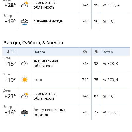
переменная
+28°
745
59
ЗЮЗ,
4
облачность
Вечер
+19°
746
96
ливневый дождь
СЗ,
3
Завтра,
Суббота, 8 Августа
°C
Погода
Ветер
Ночь
значительная
+15°
748
92
ЗСЗ,
3
облачность
Утро
+19°
749
75
ясно
ЗСЗ,
4
День
переменная
+23°
748
63
СЗ,
3
облачность
Вечер
без существенных
+16°
749
77
ЗЮЗ,
1
осадков