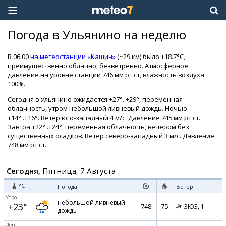
Погода в Ульянино на неделю
В 06:00
на метеостанции «Кашин»
(~29 км) было +18.7°C,
преимущественно облачно, безветренно. Атмосферное
давление на уровне станции 746 мм рт.ст, влажность воздуха
100%.
Сегодня в Ульянино ожидается +27°..+29°, переменная
облачность, утром небольшой ливневый дождь. Ночью
+14°..+16°. Ветер юго-западный 4 м/с. Давление 745 мм рт.ст.
Завтра +22°..+24°, переменная облачность, вечером без
существенных осадков. Ветер северо-западный 3 м/с. Давление
748 мм рт.ст.
Сегодня,
Пятница, 7 Августа
°C
Погода
Ветер
Утро
небольшой ливневый
+23°
748
75
ЗЮЗ,
1
дождь
День