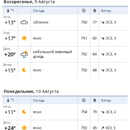
Воскресенье,
9 Августа
°C
Погода
Ветер
Ночь
+13°
750
77
облачно
ЗСЗ,
3
Утро
+17°
751
63
ясно
ЗСЗ,
3
День
небольшой ливневый
+20°
752
64
ЗСЗ,
4
дождь
Вечер
+15°
753
68
ясно
ЗСЗ,
3
Понедельник,
10 Августа
°C
Погода
Ветер
Ночь
+11°
754
79
ясно
ЗСЗ,
2
День
+24°
753
45
ясно
ЮЗ,
3