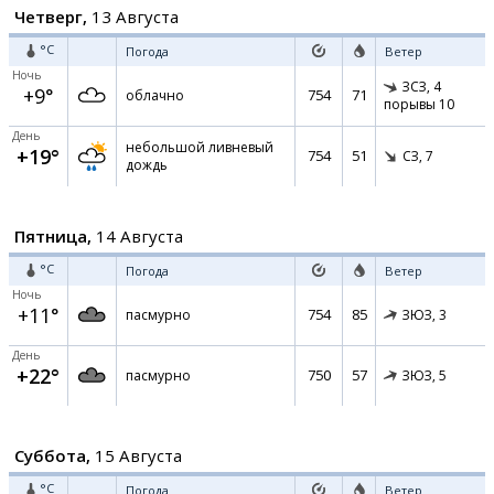
Четверг,
13 Августа
°C
Погода
Ветер
Ночь
ЗСЗ,
4
+9°
754
71
облачно
порывы 10
День
небольшой ливневый
+19°
754
51
СЗ,
7
дождь
Пятница,
14 Августа
°C
Погода
Ветер
Ночь
+11°
754
85
пасмурно
ЗЮЗ,
3
День
+22°
750
57
пасмурно
ЗЮЗ,
5
Суббота,
15 Августа
°C
Погода
Ветер