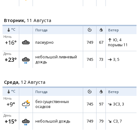
Вторник,
11 Августа
°C
Погода
Ветер
Ночь
Ю,
4
+16°
749
67
пасмурно
порывы 11
День
небольшой ливневый
+23°
745
73
З,
5
дождь
Среда,
12 Августа
°C
Погода
Ветер
Ночь
без существенных
+9°
745
97
ЗСЗ,
3
осадков
День
+15°
749
79
небольшой дождь
СЗ,
7