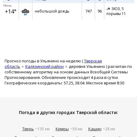
Ночь
ЗЮЗ,
5
+14°
747
96
небольшой дождь
порывы 11
Прогноз погоды в Ульянино на неделю (
Тверская
область
Калязинский район
деревня Ульянино
) расчитан по
собственному алгоритму на основе данных Всеобщей Системы
Прогнозирования. Обновление происходит 4 раза в сутки.
Географические координаты: 57.25, 38.04. Местное время 8:30
Погода в других городах Тверской области:
Тверь
Кимры
Кашин
~135 км
~58 км
~28 км