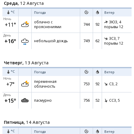
Среда,
12 Августа
°C
Погода
Ветер
Ночь
облачно с
ЗЮЗ,
4
+11°
744
92
прояснениями
порывы 12
День
ЗСЗ,
7
+16°
749
62
небольшой дождь
порывы 12
Четверг,
13 Августа
°C
Погода
Ветер
Ночь
переменная
+7°
753
92
СЗ,
2
облачность
День
+15°
756
52
пасмурно
ССЗ,
5
Пятница,
14 Августа
°C
Погода
Ветер