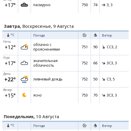
+17°
750
74
пасмурно
З,
3
Завтра,
Воскресенье, 9 Августа
°C
Погода
Ветер
Ночь
облачно с
+12°
751
90
ССЗ,
2
прояснениями
Утро
значительная
+17°
752
66
ЗСЗ,
3
облачность
День
+22°
752
50
ливневый дождь
СЗ,
5
Вечер
+15°
753
70
ясно
ЗСЗ,
3
Понедельник,
10 Августа
°C
Погода
Ветер