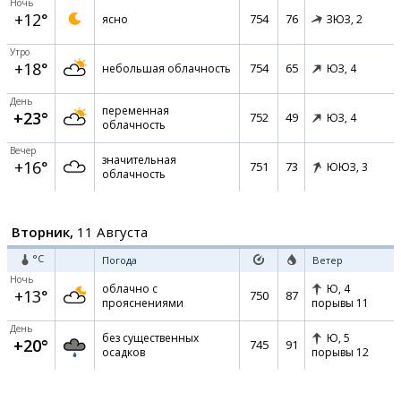
Ночь
+12°
754
76
ясно
ЗЮЗ,
2
Утро
+18°
754
65
небольшая облачность
ЮЗ,
4
День
переменная
+23°
752
49
ЮЗ,
4
облачность
Вечер
значительная
+16°
751
73
ЮЮЗ,
3
облачность
Вторник,
11 Августа
°C
Погода
Ветер
Ночь
облачно с
Ю,
4
+13°
750
87
прояснениями
порывы 11
День
без существенных
Ю,
5
+20°
745
91
осадков
порывы 12