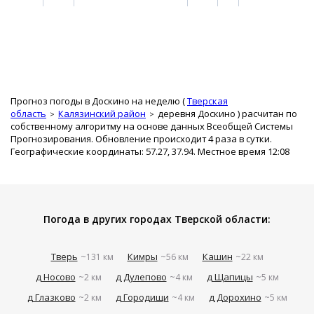
Прогноз погоды в Доскино на неделю (
Тверская
область
Калязинский район
деревня Доскино
) расчитан по
собственному алгоритму на основе данных Всеобщей Системы
Прогнозирования. Обновление происходит 4 раза в сутки.
Географические координаты: 57.27, 37.94. Местное время 12:08
Погода в других городах Тверской области:
Тверь
Кимры
Кашин
~131 км
~56 км
~22 км
д Носово
д Дулепово
д Щапицы
~2 км
~4 км
~5 км
д Глазково
д Городищи
д Дорохино
~2 км
~4 км
~5 км