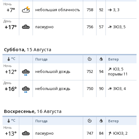
Ночь
+7°
758
92
небольшая облачность
З,
3
День
+17°
756
57
пасмурно
ЗЮЗ,
5
Суббота,
15 Августа
°C
Погода
Ветер
Ночь
ЮЗ,
5
+12°
752
94
небольшой дождь
порывы 11
День
+16°
750
90
небольшой дождь
ЗЮЗ,
4
Воскресенье,
16 Августа
°C
Погода
Ветер
Ночь
+13°
747
84
пасмурно
ЮЮЗ,
2