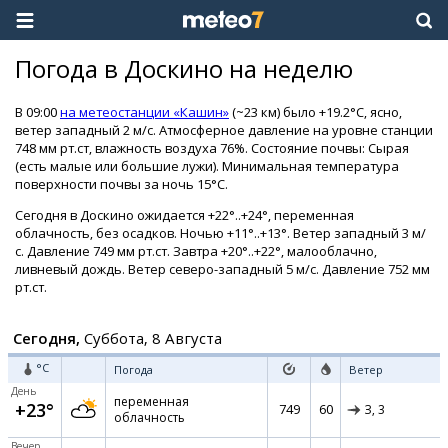
Погода в Доскино на неделю
В 09:00
на метеостанции «Кашин»
(~23 км) было +19.2°C, ясно,
ветер западный 2 м/с. Атмосферное давление на уровне станции
748 мм рт.ст, влажность воздуха 76%. Состояние почвы: Сырая
(есть малые или большие лужи). Минимальная температура
поверхности почвы за ночь 15°C.
Сегодня в Доскино ожидается +22°..+24°, переменная
облачность, без осадков. Ночью +11°..+13°. Ветер западный 3 м/
с. Давление 749 мм рт.ст. Завтра +20°..+22°, малооблачно,
ливневый дождь. Ветер северо-западный 5 м/с. Давление 752 мм
рт.ст.
Сегодня,
Суббота, 8 Августа
°C
Погода
Ветер
День
переменная
+23°
749
60
З,
3
облачность
Вечер