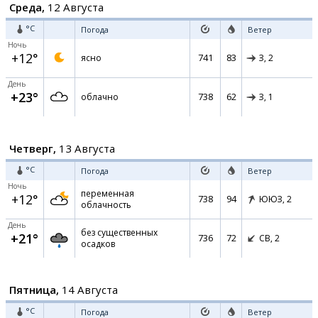
Среда,
12 Августа
°C
Погода
Ветер
Ночь
+12°
741
83
ясно
З,
2
День
+23°
738
62
облачно
З,
1
Четверг,
13 Августа
°C
Погода
Ветер
Ночь
переменная
+12°
738
94
ЮЮЗ,
2
облачность
День
без существенных
+21°
736
72
СВ,
2
осадков
Пятница,
14 Августа
°C
Погода
Ветер