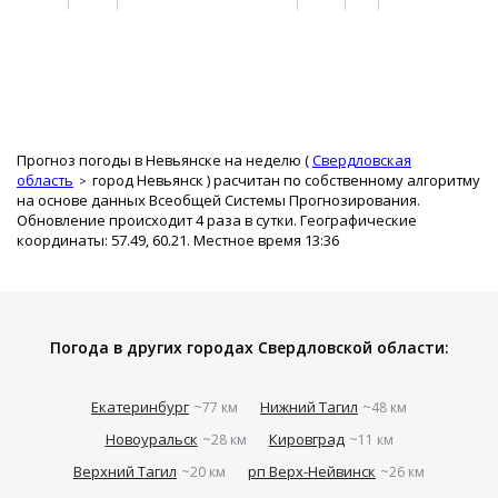
Прогноз погоды в Невьянске на неделю (
Свердловская
область
город Невьянск
) расчитан по собственному алгоритму
на основе данных Всеобщей Системы Прогнозирования.
Обновление происходит 4 раза в сутки. Географические
координаты: 57.49, 60.21. Местное время 13:36
Погода в других городах Свердловской области:
Екатеринбург
Нижний Тагил
~77 км
~48 км
Новоуральск
Кировград
~28 км
~11 км
Верхний Тагил
рп Верх-Нейвинск
~20 км
~26 км