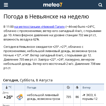
Погода в Невьянске на неделю
В 11:00
на метеостанции «Нижний Тагил»
(~44 км) было +24°C,
облачно с прояснениями, ветер юго-западный 4 м/с, с порывами
до 10. Атмосферное давление на уровне станции 732 мм рт.ст,
влажность воздуха 62%.
Сегодня в Невьянске ожидается +25°..+27°, облачно с
прояснениями, небольшой ливневый дождь, возможна гроза.
Ночью +12°..+14°. Ветер западный 6 м/с, с порывами до 12.
Давление 735 мм рт.ст. Завтра +22°..+24°, пасмурно, вечером
небольшой дождь. Ветер юго-восточный 2 м/с. Давление 738 мм
рт.ст.
Сегодня,
Суббота, 8 Августа
°C
Погода
Ветер
День
небольшой ливневый
ЗЮЗ,
6
+26°
735
86
дождь, возможна гроза
порывы 12
Вечер