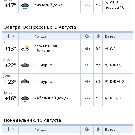
СЗ,
3
+17°
737
97
ливневый дождь
порывы 10
Завтра,
Воскресенье, 9 Августа
°C
Погода
Ветер
Ночь
переменная
+13°
739
94
З,
1
облачность
Утро
+22°
739
55
пасмурно
ЮЮВ,
1
День
+23°
738
63
пасмурно
ЮЮВ,
2
Вечер
+16°
737
99
небольшой дождь
ВСВ,
2
Понедельник,
10 Августа
°C
Погода
Ветер