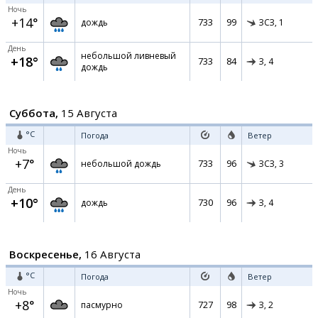
Ночь
+14°
733
99
дождь
ЗСЗ,
1
День
небольшой ливневый
+18°
733
84
З,
4
дождь
Суббота,
15 Августа
°C
Погода
Ветер
Ночь
+7°
733
96
небольшой дождь
ЗСЗ,
3
День
+10°
730
96
дождь
З,
4
Воскресенье,
16 Августа
°C
Погода
Ветер
Ночь
+8°
727
98
пасмурно
З,
2