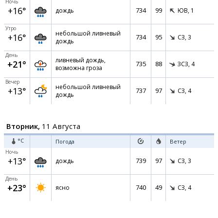
Ночь
+16°
734
99
дождь
ЮВ,
1
Утро
небольшой ливневый
+16°
734
95
СЗ,
3
дождь
День
ливневый дождь,
+21°
735
88
ЗСЗ,
4
возможна гроза
Вечер
небольшой ливневый
+13°
737
97
СЗ,
4
дождь
Вторник,
11 Августа
°C
Погода
Ветер
Ночь
+13°
739
97
дождь
СЗ,
3
День
+23°
740
49
ясно
СЗ,
4