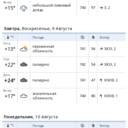
Вечер
небольшой ливневый
+15°
740
97
З,
2
дождь
Завтра,
Воскресенье, 9 Августа
°C
Погода
Ветер
Ночь
переменная
+13°
741
94
ЗЮЗ,
2
облачность
Утро
+22°
742
54
пасмурно
ЗЮЗ,
2
День
+24°
741
47
пасмурно
ЮЮВ,
2
Вечер
значительная
+17°
740
86
ЮЮВ,
1
облачность
Понедельник,
10 Августа
°C
Погода
Ветер