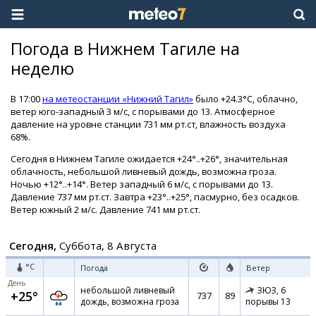
Погода в Нижнем Тагиле на
неделю
В 17:00
на метеостанции «Нижний Тагил»
было +24.3°C, облачно,
ветер юго-западный 3 м/с, с порывами до 13. Атмосферное
давление на уровне станции 731 мм рт.ст, влажность воздуха
68%.
Сегодня в Нижнем Тагиле ожидается +24°..+26°, значительная
облачность, небольшой ливневый дождь, возможна гроза.
Ночью +12°..+14°. Ветер западный 6 м/с, с порывами до 13.
Давление 737 мм рт.ст. Завтра +23°..+25°, пасмурно, без осадков.
Ветер южный 2 м/с. Давление 741 мм рт.ст.
Сегодня,
Суббота, 8 Августа
°C
Погода
Ветер
День
небольшой ливневый
ЗЮЗ,
6
+25°
737
89
дождь, возможна гроза
порывы 13