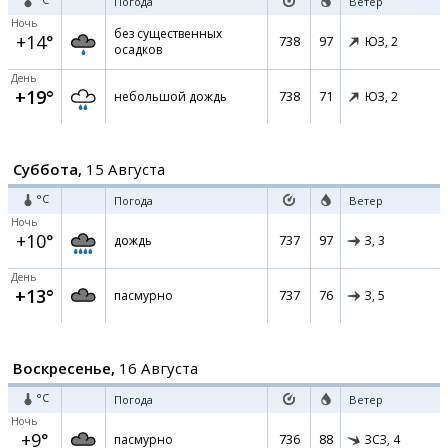
Погода
Ветер
Ночь
без существенных
+14°
738
97
ЮЗ,
2
осадков
День
+19°
738
71
небольшой дождь
ЮЗ,
2
Суббота,
15 Августа
°C
Погода
Ветер
Ночь
+10°
737
97
дождь
З,
3
День
+13°
737
76
пасмурно
З,
5
Воскресенье,
16 Августа
°C
Погода
Ветер
Ночь
+9°
736
88
пасмурно
ЗСЗ,
4