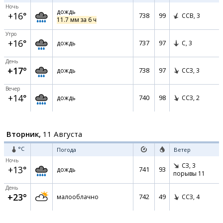
Ночь
дождь
+16°
738
99
ССВ,
3
11.7 мм за 6 ч
Утро
+16°
737
97
дождь
С,
3
День
+17°
738
97
дождь
ССЗ,
3
Вечер
+14°
740
98
дождь
ССЗ,
2
Вторник,
11 Августа
°C
Погода
Ветер
Ночь
СЗ,
3
+13°
741
93
дождь
порывы 11
День
+23°
742
49
малооблачно
ССЗ,
4