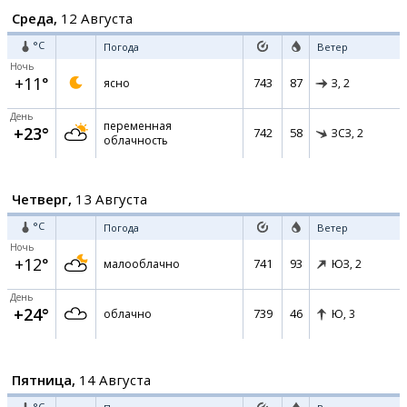
Среда,
12 Августа
°C
Погода
Ветер
Ночь
+11°
743
87
ясно
З,
2
День
переменная
+23°
742
58
ЗСЗ,
2
облачность
Четверг,
13 Августа
°C
Погода
Ветер
Ночь
+12°
741
93
малооблачно
ЮЗ,
2
День
+24°
739
46
облачно
Ю,
3
Пятница,
14 Августа
°C