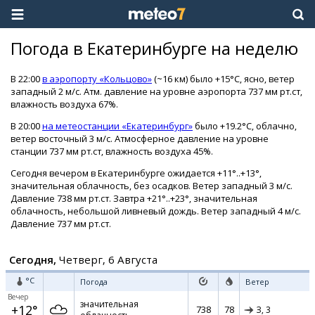
Погода в Екатеринбурге на неделю
В 22:00
в аэропорту «Кольцово»
(~16 км) было +15°C, ясно, ветер
западный 2 м/с. Атм. давление на уровне аэропорта 737 мм рт.ст,
влажность воздуха 67%.
В 20:00
на метеостанции «Екатеринбург»
было +19.2°C, облачно,
ветер восточный 3 м/с. Атмосферное давление на уровне
станции 737 мм рт.ст, влажность воздуха 45%.
Сегодня вечером в Екатеринбурге ожидается +11°..+13°,
значительная облачность, без осадков. Ветер западный 3 м/с.
Давление 738 мм рт.ст. Завтра +21°..+23°, значительная
облачность, небольшой ливневый дождь. Ветер западный 4 м/с.
Давление 737 мм рт.ст.
Сегодня,
Четверг, 6 Августа
°C
Погода
Ветер
Вечер
значительная
+12°
738
78
З,
3