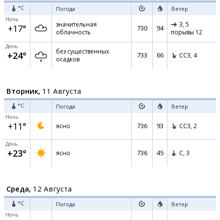
°C
Погода
Ветер
Ночь
значительная
З,
5
+17°
730
94
облачность
порывы 12
День
без существенных
+24°
733
66
ССЗ,
4
осадков
Вторник,
11 Августа
°C
Погода
Ветер
Ночь
+11°
736
93
ясно
ССЗ,
2
День
+23°
736
45
ясно
С,
3
Среда,
12 Августа
°C
Погода
Ветер
Ночь