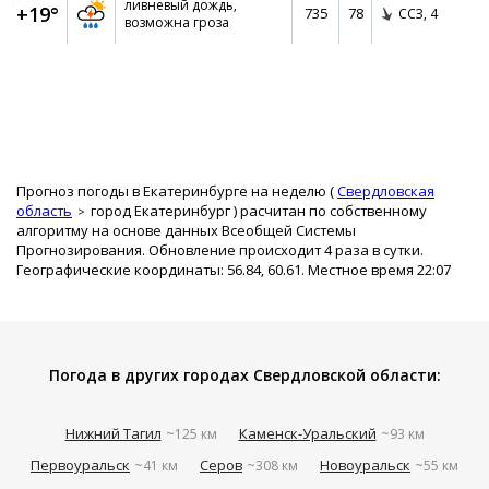
ливневый дождь,
+19°
735
78
ССЗ,
4
возможна гроза
Прогноз погоды в Екатеринбурге на неделю (
Свердловская
область
город Екатеринбург
) расчитан по собственному
алгоритму на основе данных Всеобщей Системы
Прогнозирования. Обновление происходит 4 раза в сутки.
Географические координаты: 56.84, 60.61. Местное время 22:07
Погода в других городах Свердловской области:
Нижний Тагил
Каменск-Уральский
~125 км
~93 км
Первоуральск
Серов
Новоуральск
~41 км
~308 км
~55 км