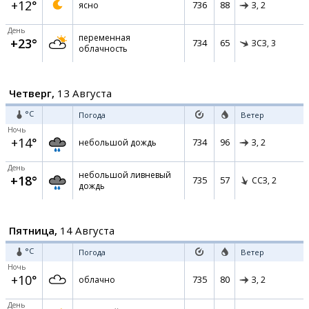
+12°
736
88
ясно
З,
2
День
переменная
+23°
734
65
ЗСЗ,
3
облачность
Четверг,
13 Августа
°C
Погода
Ветер
Ночь
+14°
734
96
небольшой дождь
З,
2
День
небольшой ливневый
+18°
735
57
ССЗ,
2
дождь
Пятница,
14 Августа
°C
Погода
Ветер
Ночь
+10°
735
80
облачно
З,
2
День