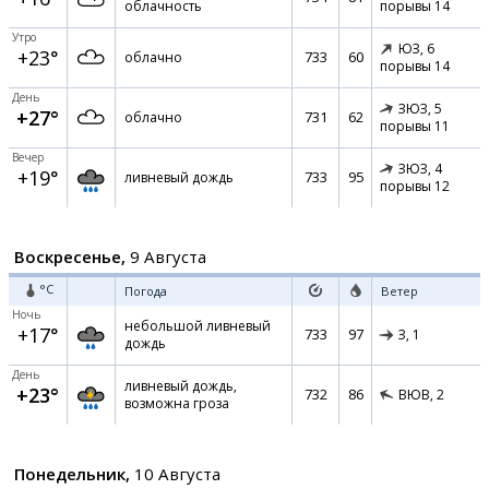
облачность
порывы 14
Утро
ЮЗ,
6
+23°
733
60
облачно
порывы 14
День
ЗЮЗ,
5
+27°
731
62
облачно
порывы 11
Вечер
ЗЮЗ,
4
+19°
733
95
ливневый дождь
порывы 12
Воскресенье,
9 Августа
°C
Погода
Ветер
Ночь
небольшой ливневый
+17°
733
97
З,
1
дождь
День
ливневый дождь,
+23°
732
86
ВЮВ,
2
возможна гроза
Понедельник,
10 Августа