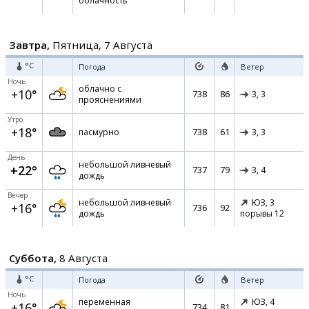
облачность
Завтра,
Пятница, 7 Августа
°C
Погода
Ветер
Ночь
облачно с
+10°
738
86
З,
3
прояснениями
Утро
+18°
738
61
пасмурно
З,
3
День
небольшой ливневый
+22°
737
79
З,
4
дождь
Вечер
небольшой ливневый
ЮЗ,
3
+16°
736
92
дождь
порывы 12
Суббота,
8 Августа
°C
Погода
Ветер
Ночь
переменная
ЮЗ,
4
+16°
734
81