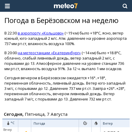
Погода в Берёзовском на неделю
В 22:30
в аэропорту «Кольцово»
(~19 км) было +18°C, ясно, ветер
южный, юго-западный 2 м/с. Атм. давление на уровне аэропорта
737 мм рт.ст, влажность воздуха 100%.
В 20:00
на метеостанции «Екатеринбург»
(~14 км) было +18.8°C,
облачно, слабый ливневый дождь, ветер западный 2 м/с, с
порывами до 13. Атмосферное давление на уровне станции 736
мм рт.ст, влажность воздуха 91%. За 12 ч. выпало 1 мм осадков.
Сегодня вечером в Берёзовском ожидается +16°..+18°,
переменная облачность, ливневый дождь. Ветер юго-западный
3 м/с, с порывами до 12. Давление 737 мм рт.ст. Завтра +26°..+28°,
переменная облачность, вечером ливневый дождь. Ветер
западный 7 м/с, с порывами до 13. Давление 732 мм рт.ст.
Сегодня,
Пятница, 7 Августа
°C
Погода
Ветер
Вечер