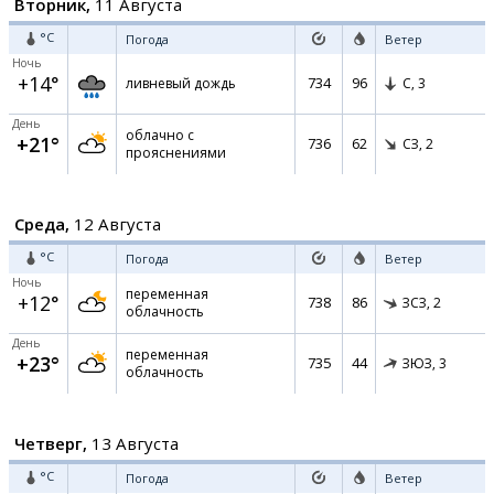
Вторник,
11 Августа
°C
Погода
Ветер
Ночь
+14°
734
96
ливневый дождь
С,
3
День
облачно с
+21°
736
62
СЗ,
2
прояснениями
Среда,
12 Августа
°C
Погода
Ветер
Ночь
переменная
+12°
738
86
ЗСЗ,
2
облачность
День
переменная
+23°
735
44
ЗЮЗ,
3
облачность
Четверг,
13 Августа
°C
Погода
Ветер