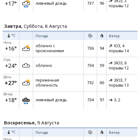
ЗЮЗ,
3
+17°
737
96
ливневый дождь
порывы 12
Завтра,
Суббота, 8 Августа
°C
Погода
Ветер
Ночь
облачно с
ЮЗ,
4
+16°
736
94
прояснениями
порывы 14
Утро
ЗЮЗ,
6
+24°
734
59
облачно
порывы 12
День
переменная
ЗЮЗ,
7
+27°
732
60
облачность
порывы 13
Вечер
+18°
734
97
ливневый дождь
З,
2
Воскресенье,
9 Августа
°C
Погода
Ветер
Ночь