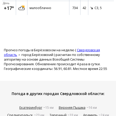
День
+17°
734
42
малооблачно
СЗ,
5
Прогноз погоды в Берёзовском на неделю (
Свердловская
область
город Берёзовский
) расчитан по собственному
алгоритму на основе данных Всеобщей Системы
Прогнозирования. Обновление происходит 4 раза в сутки.
Географические координаты: 56.91, 60.81. Местное время 22:55
Погода в других городах Свердловской области:
Екатеринбург
Верхняя Пышма
~15 км
~16 км
Среднеуральск
Заречный
Арамиль
~23 км
~33 км
~24 км