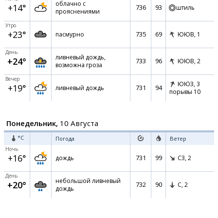
облачно с
+14°
736
93
штиль
прояснениями
Утро
+23°
735
69
пасмурно
ЮЮВ,
1
День
ливневый дождь,
+24°
733
96
ЮЮВ,
2
возможна гроза
Вечер
ЮЮЗ,
3
+19°
731
94
ливневый дождь
порывы 10
Понедельник,
10 Августа
°C
Погода
Ветер
Ночь
+16°
731
99
дождь
СЗ,
2
День
небольшой ливневый
+20°
732
90
С,
2
дождь