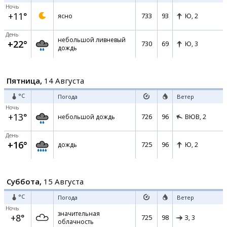
Ночь
+11°
733
93
ясно
Ю,
2
День
небольшой ливневый
+22°
730
69
Ю,
3
дождь
Пятница,
14 Августа
°C
Погода
Ветер
Ночь
+13°
726
96
небольшой дождь
ВЮВ,
2
День
+16°
725
96
дождь
Ю,
2
Суббота,
15 Августа
°C
Погода
Ветер
Ночь
значительная
+8°
725
98
З,
3
облачность