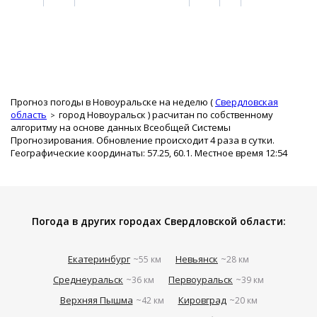
Прогноз погоды в Новоуральске на неделю (
Свердловская
область
город Новоуральск
) расчитан по собственному
алгоритму на основе данных Всеобщей Системы
Прогнозирования. Обновление происходит 4 раза в сутки.
Географические координаты: 57.25, 60.1. Местное время 12:54
Погода в других городах Свердловской области:
Екатеринбург
Невьянск
~55 км
~28 км
Среднеуральск
Первоуральск
~36 км
~39 км
Верхняя Пышма
Кировград
~42 км
~20 км