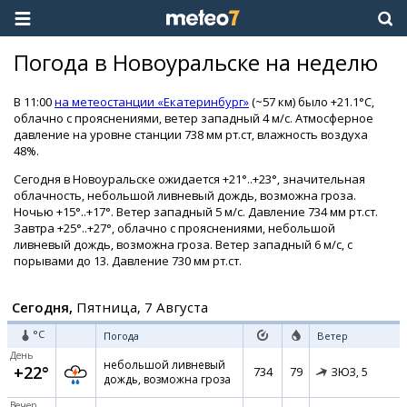
Погода в Новоуральске на неделю
В 11:00
на метеостанции «Екатеринбург»
(~57 км) было +21.1°C,
облачно с прояснениями, ветер западный 4 м/с. Атмосферное
давление на уровне станции 738 мм рт.ст, влажность воздуха
48%.
Сегодня в Новоуральске ожидается +21°..+23°, значительная
облачность, небольшой ливневый дождь, возможна гроза.
Ночью +15°..+17°. Ветер западный 5 м/с. Давление 734 мм рт.ст.
Завтра +25°..+27°, облачно с прояснениями, небольшой
ливневый дождь, возможна гроза. Ветер западный 6 м/с, с
порывами до 13. Давление 730 мм рт.ст.
Сегодня,
Пятница, 7 Августа
°C
Погода
Ветер
День
небольшой ливневый
+22°
734
79
ЗЮЗ,
5
дождь, возможна гроза
Вечер