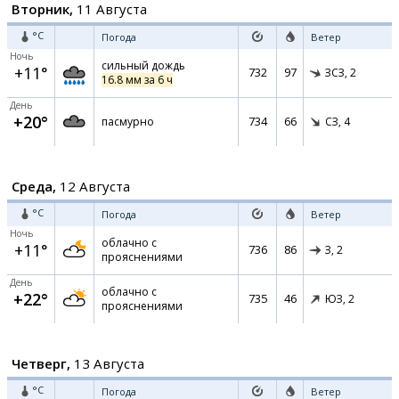
Вторник,
11 Августа
°C
Погода
Ветер
Ночь
сильный дождь
+11°
732
97
ЗСЗ,
2
16.8 мм за 6 ч
День
+20°
734
66
пасмурно
СЗ,
4
Среда,
12 Августа
°C
Погода
Ветер
Ночь
облачно с
+11°
736
86
З,
2
прояснениями
День
облачно с
+22°
735
46
ЮЗ,
2
прояснениями
Четверг,
13 Августа
°C
Погода
Ветер