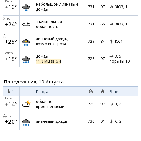
Ночь
небольшой ливневый
+16°
731
97
ЗЮЗ,
1
дождь
Утро
значительная
+24°
731
66
ЗЮЗ,
1
облачность
День
ливневый дождь,
+25°
729
84
Ю,
1
возможна гроза
Вечер
дождь
З,
5
+18°
726
97
11.8 мм за 6 ч
порывы 10
Понедельник,
10 Августа
°C
Погода
Ветер
Ночь
облачно с
+14°
729
97
З,
2
прояснениями
День
+20°
730
91
ливневый дождь
С,
2