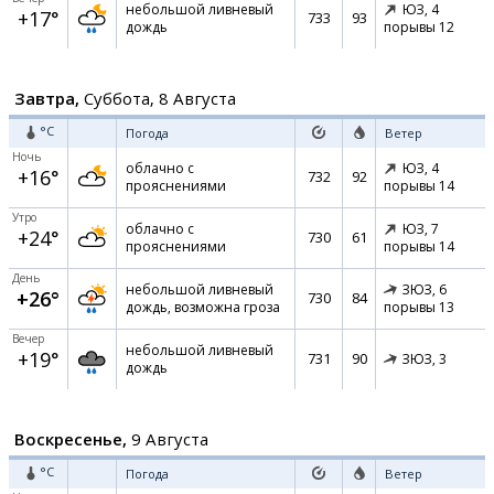
небольшой ливневый
ЮЗ,
4
+17°
733
93
дождь
порывы 12
Завтра,
Суббота, 8 Августа
°C
Погода
Ветер
Ночь
облачно с
ЮЗ,
4
+16°
732
92
прояснениями
порывы 14
Утро
облачно с
ЮЗ,
7
+24°
730
61
прояснениями
порывы 14
День
небольшой ливневый
ЗЮЗ,
6
+26°
730
84
дождь, возможна гроза
порывы 13
Вечер
небольшой ливневый
+19°
731
90
ЗЮЗ,
3
дождь
Воскресенье,
9 Августа
°C
Погода
Ветер