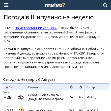
Погода в Шипулино на неделю
В 12:00
на метеостанции «Кашин»
(~36 км) было +25.2°C,
переменная облачность, ветер южный 2 м/с. Атмосферное
давление на уровне станции 748 мм рт.ст, влажность воздуха
66%.
Сегодня в Шипулино ожидается +27°..+29°, облачно, небольшой
ливневый дождь, возможна гроза. Ночью +18°..+20°. Ветер юго-
западный 3 м/с. Давление 746 мм рт.ст. Завтра +28°..+30°,
облачно с прояснениями, утром ливневый дождь, возможна
гроза. Ветер западный 5 м/с. Давление 743 мм рт.ст.
Сегодня,
Четверг, 6 Августа
°C
Погода
Ветер
День
небольшой ливневый
+28°
746
66
ЮЗ,
3
дождь, возможна гроза
Вечер
+21°
745
90
ливневый дождь
ЮЗ,
3