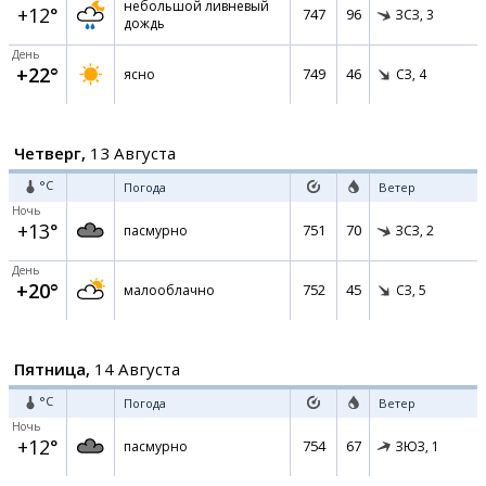
небольшой ливневый
+12°
747
96
ЗСЗ,
3
дождь
День
+22°
749
46
ясно
СЗ,
4
Четверг,
13 Августа
°C
Погода
Ветер
Ночь
+13°
751
70
пасмурно
ЗСЗ,
2
День
+20°
752
45
малооблачно
СЗ,
5
Пятница,
14 Августа
°C
Погода
Ветер
Ночь
+12°
754
67
пасмурно
ЗЮЗ,
1