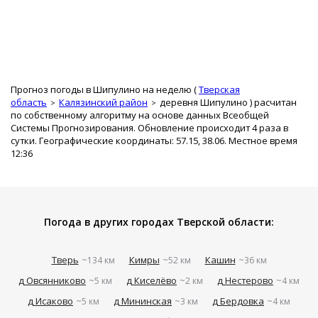
Прогноз погоды в Шипулино на неделю (
Тверская
область
Калязинский район
деревня Шипулино
) расчитан
по собственному алгоритму на основе данных Всеобщей
Системы Прогнозирования. Обновление происходит 4 раза в
сутки. Географические координаты: 57.15, 38.06. Местное время
12:36
Погода в других городах Тверской области:
Тверь
Кимры
Кашин
~134 км
~52 км
~36 км
д Овсянниково
д Киселёво
д Нестерово
~5 км
~2 км
~4 км
д Исаково
д Мининская
д Бердовка
~5 км
~3 км
~4 км