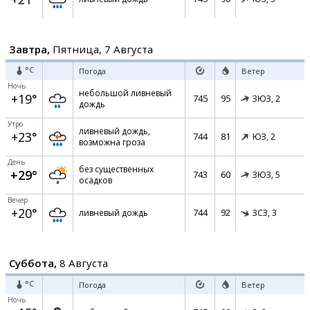
Завтра,
Пятница, 7 Августа
°C
Погода
Ветер
Ночь
небольшой ливневый
+19°
745
95
ЗЮЗ,
2
дождь
Утро
ливневый дождь,
+23°
744
81
ЮЗ,
2
возможна гроза
День
без существенных
+29°
743
60
ЗЮЗ,
5
осадков
Вечер
+20°
744
92
ливневый дождь
ЗСЗ,
3
Суббота,
8 Августа
°C
Погода
Ветер
Ночь