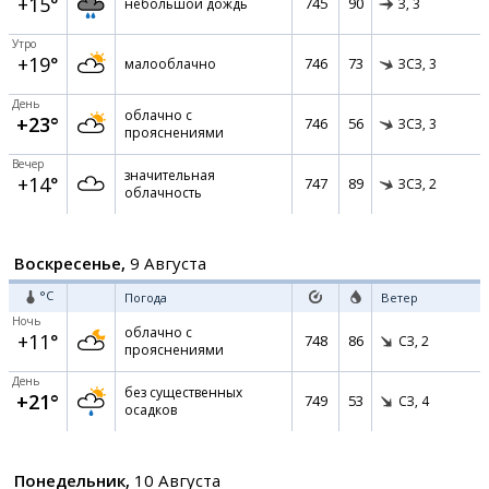
+15°
745
90
небольшой дождь
З,
3
Утро
+19°
746
73
малооблачно
ЗСЗ,
3
День
облачно с
+23°
746
56
ЗСЗ,
3
прояснениями
Вечер
значительная
+14°
747
89
ЗСЗ,
2
облачность
Воскресенье,
9 Августа
°C
Погода
Ветер
Ночь
облачно с
+11°
748
86
СЗ,
2
прояснениями
День
без существенных
+21°
749
53
СЗ,
4
осадков
Понедельник,
10 Августа