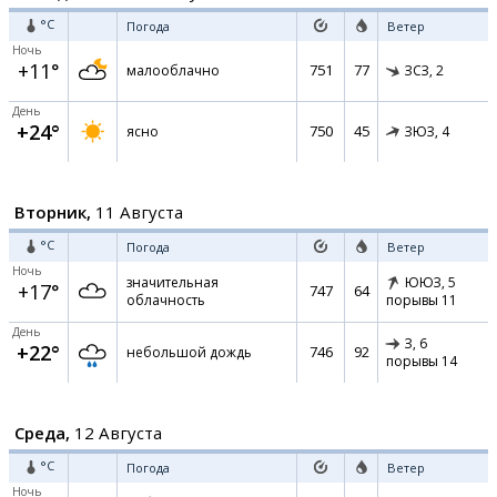
°C
Погода
Ветер
Ночь
+11°
751
77
малооблачно
ЗСЗ,
2
День
+24°
750
45
ясно
ЗЮЗ,
4
Вторник,
11 Августа
°C
Погода
Ветер
Ночь
значительная
ЮЮЗ,
5
+17°
747
64
облачность
порывы 11
День
З,
6
+22°
746
92
небольшой дождь
порывы 14
Среда,
12 Августа
°C
Погода
Ветер
Ночь