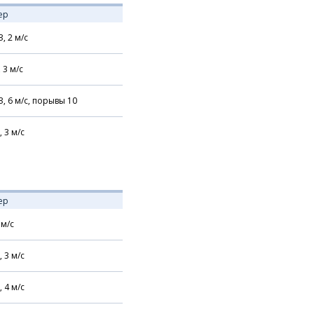
ер
З,
2
м/с
,
3
м/с
З,
6
м/с,
порывы 10
,
3
м/с
ер
м/с
,
3
м/с
,
4
м/с