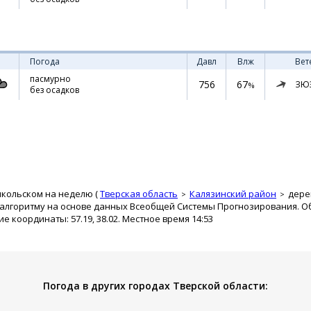
Погода
Давл
Влж
Вет
пасмурно
756
67
ЗЮ
%
без осадков
икольском на неделю (
Тверская область
Калязинский район
дере
 алгоритму на основе данных Всеобщей Системы Прогнозирования. О
ие координаты: 57.19, 38.02. Местное время 14:53
Погода в других городах Тверской области: