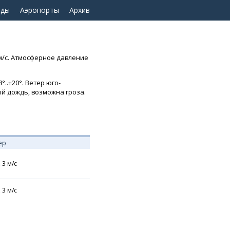
оды
Аэропорты
Архив
 м/с. Атмосферное давление
..+20°. Ветер юго-
вый дождь, возможна гроза.
ер
,
3
м/с
,
3
м/с