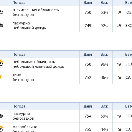
Погода
Давл
Влж
Вет
значительная облачность
750
63
ЮЗ
%
без осадков
пасмурно
749
92
ЗЮ
%
небольшой дождь
Погода
Давл
Влж
Вет
небольшая облачность
750
96
ЗСЗ
%
небольшой ливневый дождь
ясно
752
46
СЗ,
%
без осадков
Погода
Давл
Влж
Вет
пасмурно
754
69
ЗСЗ
%
без осадков
малооблачно
755
44
СЗ,
%
без осадков