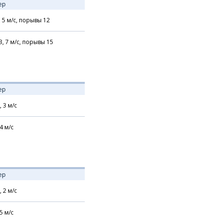
ер
,
5
м/с,
порывы 12
З,
7
м/с,
порывы 15
ер
,
3
м/с
4
м/с
ер
,
2
м/с
5
м/с