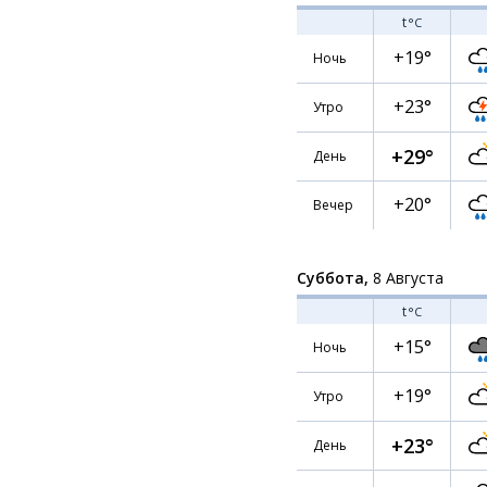
t
°C
+19°
Ночь
+23°
Утро
+29°
День
+20°
Вечер
Суббота,
8 Августа
t
°C
+15°
Ночь
+19°
Утро
+23°
День