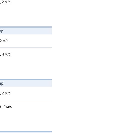
,
2
м/с
ер
2
м/с
,
4
м/с
ер
,
2
м/с
З,
4
м/с