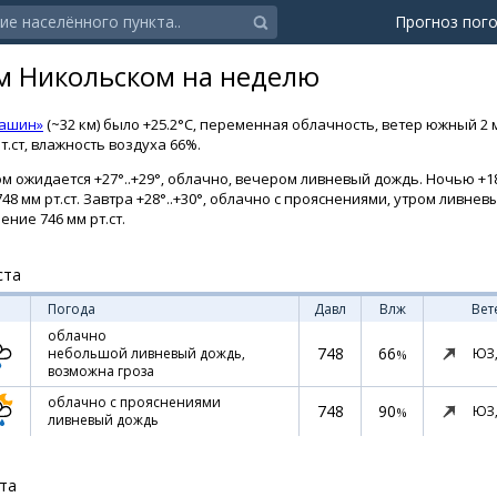
Прогноз пог
м Никольском на неделю
Кашин»
(~32 км) было +25.2°C, переменная облачность, ветер южный 2
т.ст, влажность воздуха 66%.
м ожидается +27°..+29°, облачно, вечером ливневый дождь. Ночью +18°
48 мм рт.ст. Завтра +28°..+30°, облачно с прояснениями, утром ливне
ение 746 мм рт.ст.
ста
Погода
Давл
Влж
Вет
облачно
748
66
ЮЗ
небольшой ливневый дождь,
%
возможна гроза
облачно с прояснениями
748
90
ЮЗ
%
ливневый дождь
ста