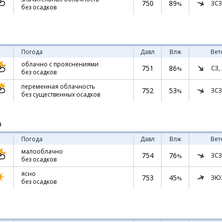
750
89
ЗСЗ
%
без осадков
Погода
Давл
Влж
Вет
облачно с прояснениями
751
86
СЗ,
%
без осадков
переменная облачность
752
53
ЗСЗ
%
без существенных осадков
а
Погода
Давл
Влж
Вет
малооблачно
754
76
ЗСЗ
%
без осадков
ясно
753
45
ЗЮ
%
без осадков