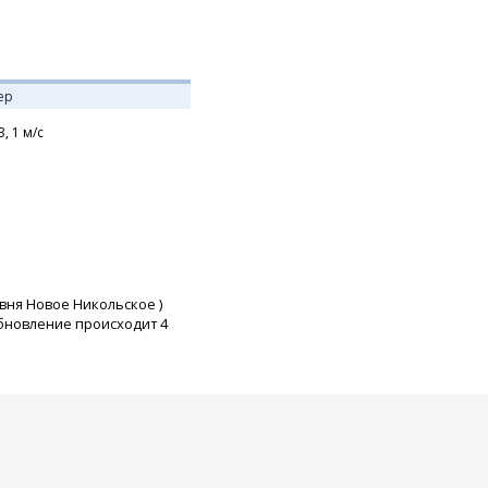
ер
З,
1
м/с
вня Новое Никольское
)
бновление происходит 4