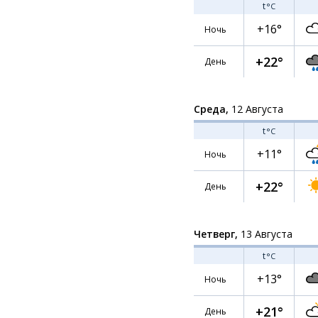
t
°C
+16°
Ночь
+22°
День
Среда,
12 Августа
t
°C
+11°
Ночь
+22°
День
Четверг,
13 Августа
t
°C
+13°
Ночь
+21°
День