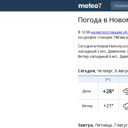
Погода в Ново
В 12:00
на метеостанции «
на уровне станции 748 мм р
Сегодня в Новом Никольско
западный 3 м/с. Давление 7
Ветер западный 6 м/с. Давл
Сегодня,
Четверг, 6 Авгу
t
°C
+28°
День
+21°
Вечер
Завтра,
Пятница, 7 Авгу