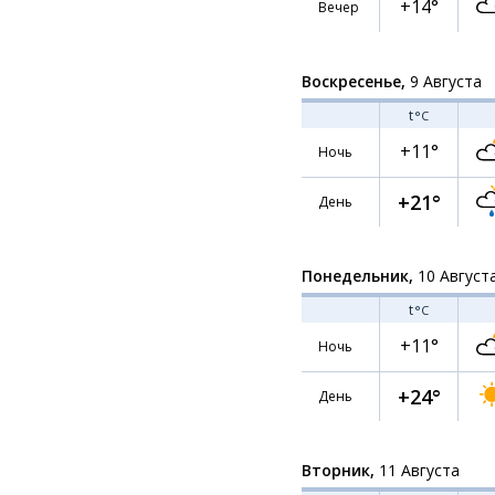
+14°
Вечер
Воскресенье,
9 Августа
t
°C
+11°
Ночь
+21°
День
Понедельник,
10 Август
t
°C
+11°
Ночь
+24°
День
Вторник,
11 Августа