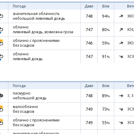
Погода
Давл
Влж
Вет
значительная облачность
748
94
ЗЮ
%
небольшой ливневый дождь
облачно
747
80
ЮЗ
%
ливневый дождь, возможна гроза
облачно с прояснениями
746
59
ЗЮ
%
без осадков
облачно
747
91
ЗСЗ
%
ливневый дождь
Погода
Давл
Влж
Вет
пасмурно
748
89
З,
3
%
небольшой дождь
малооблачно
749
73
ЗСЗ
%
без осадков
облачно с прояснениями
749
55
ЗСЗ
%
без осадков
значительная облачность