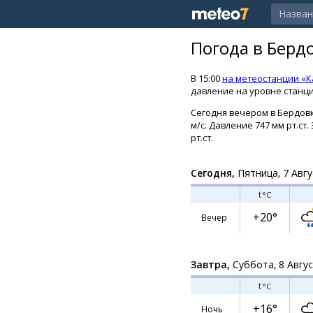
Погода в Берд
В 15:00
на метеостанции «
давление на уровне станции
Сегодня вечером в Бердовк
м/с. Давление 747 мм рт.ст
рт.ст.
Сегодня,
Пятница, 7 Авгу
t
°C
+20°
Вечер
Завтра,
Суббота, 8 Авгу
t
°C
+16°
Ночь