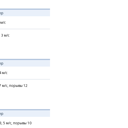
ер
м/с
,
3
м/с
ер
4
м/с
7
м/с,
порывы 12
ер
З,
5
м/с,
порывы 10