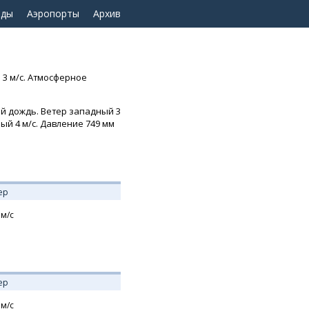
оды
Аэропорты
Архив
 3 м/с. Атмосферное
ый дождь. Ветер западный 3
ный 4 м/с. Давление 749 мм
ер
м/с
ер
м/с