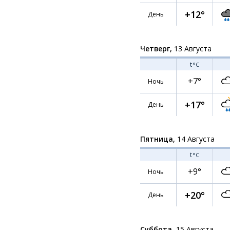
+12°
День
Четверг,
13 Августа
t
°C
+7°
Ночь
+17°
День
Пятница,
14 Августа
t
°C
+9°
Ночь
+20°
День
Суббота,
15 Августа