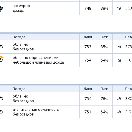
пасмурно
748
88
ЗСЗ
%
дождь
Погода
Давл
Влж
Вет
облачно
753
85
ЗСЗ
%
без осадков
облачно с прояснениями
754
54
СЗ,
%
небольшой ливневый дождь
Погода
Давл
Влж
Вет
облачно
754
76
ЗЮ
%
без осадков
значительная облачность
751
64
ЗЮ
%
без осадков