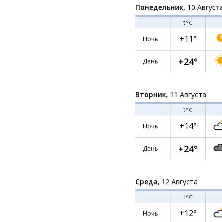
Понедельник,
10 Август
t
°C
+11°
Ночь
+24°
День
Вторник,
11 Августа
t
°C
+14°
Ночь
+24°
День
Среда,
12 Августа
t
°C
+12°
Ночь