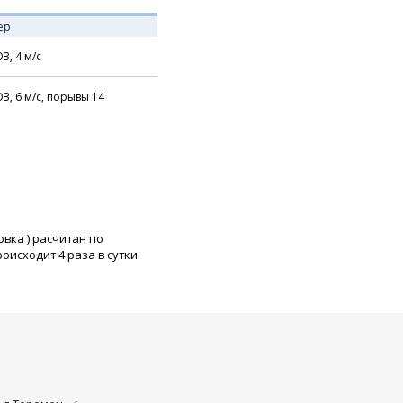
ер
З,
4
м/с
З,
6
м/с,
порывы 14
овка
) расчитан по
исходит 4 раза в сутки.