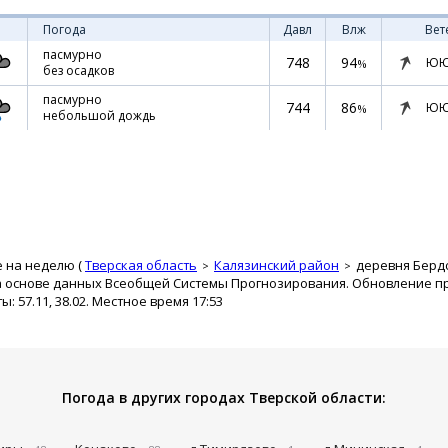
Погода
Давл
Влж
Вет
пасмурно
748
94
ЮЮ
%
без осадков
пасмурно
744
86
ЮЮ
%
небольшой дождь
е на неделю (
Тверская область
Калязинский район
деревня Берд
а основе данных Всеобщей Системы Прогнозирования. Обновление про
 57.11, 38.02. Местное время 17:53
Погода в других городах Тверской области: