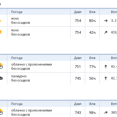
а
Погода
Давл
Влж
Вет
ясно
754
80
З,
2
%
без осадков
ясно
754
42
ЮЗ
%
без осадков
Погода
Давл
Влж
Вет
облачно с прояснениями
751
77
Ю,
%
без осадков
пасмурно
745
56
Ю,
%
без осадков
Погода
Давл
Влж
Вет
облачно с прояснениями
743
98
ЗЮ
%
без осадков