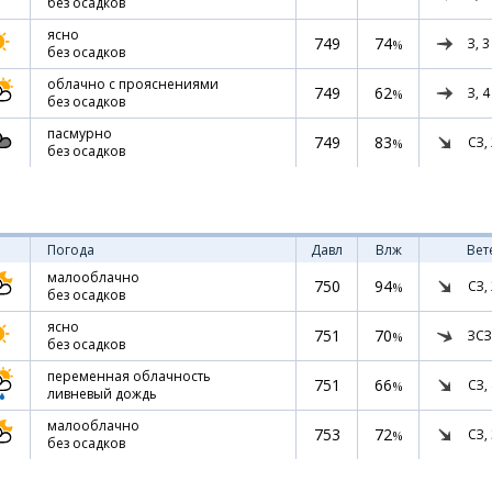
без осадков
ясно
749
74
З,
3
%
без осадков
облачно с прояснениями
749
62
З,
4
%
без осадков
пасмурно
749
83
СЗ,
%
без осадков
Погода
Давл
Влж
Вет
малооблачно
750
94
СЗ,
%
без осадков
ясно
751
70
ЗСЗ
%
без осадков
переменная облачность
751
66
СЗ,
%
ливневый дождь
малооблачно
753
72
СЗ,
%
без осадков