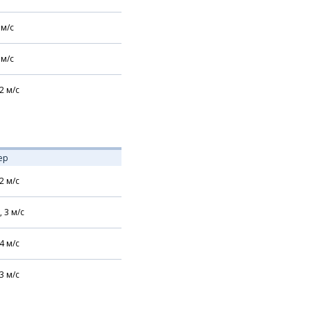
м/с
м/с
2
м/с
ер
2
м/с
,
3
м/с
4
м/с
3
м/с