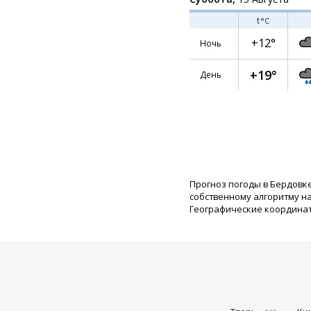
t
°C
+12°
Ночь
+19°
День
Прогноз погоды в Бердовк
собственному алгоритму н
Географические координаты: