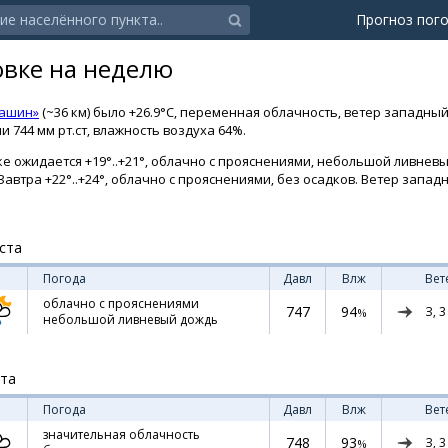
Прогноз пог
овке на неделю
Кашин»
(~36 км) было +26.9°C, переменная облачность, ветер западный
 744 мм рт.ст, влажность воздуха 64%.
е ожидается +19°..+21°, облачно с прояснениями, небольшой ливнев
. Завтра +22°..+24°, облачно с прояснениями, без осадков. Ветер запад
ста
Погода
Давл
Влж
Вет
облачно с прояснениями
747
94
З,
3
%
небольшой ливневый дождь
ста
Погода
Давл
Влж
Вет
значительная облачность
748
93
З,
3
%