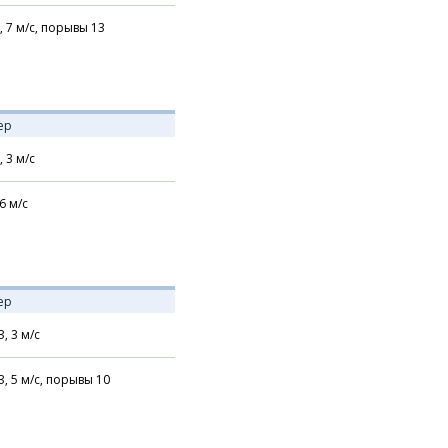
,
7
м/с,
порывы 13
ер
,
3
м/с
6
м/с
ер
З,
3
м/с
З,
5
м/с,
порывы 10