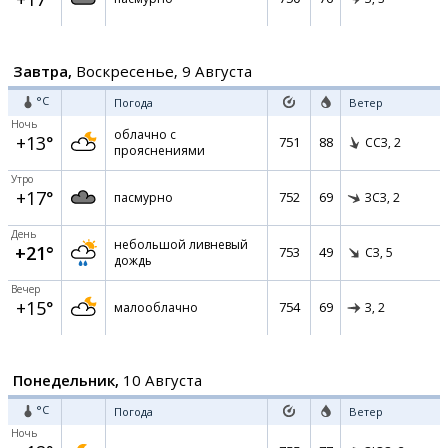
Завтра,
Воскресенье, 9 Августа
°C
Погода
Ветер
Ночь
облачно с
+13°
751
88
ССЗ,
2
прояснениями
Утро
+17°
752
69
пасмурно
ЗСЗ,
2
День
небольшой ливневый
+21°
753
49
СЗ,
5
дождь
Вечер
+15°
754
69
малооблачно
З,
2
Понедельник,
10 Августа
°C
Погода
Ветер
Ночь