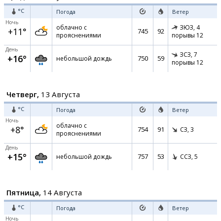
°C
Погода
Ветер
Ночь
облачно с
ЗЮЗ,
4
+11°
745
92
прояснениями
порывы 12
День
ЗСЗ,
7
+16°
750
59
небольшой дождь
порывы 12
Четверг,
13 Августа
°C
Погода
Ветер
Ночь
облачно с
+8°
754
91
СЗ,
3
прояснениями
День
+15°
757
53
небольшой дождь
ССЗ,
5
Пятница,
14 Августа
°C
Погода
Ветер
Ночь