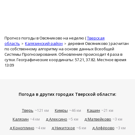
Прогноз погоды в Овсяниково на неделю (
Тверская
область
Калязинский район
деревня Овсяниково
) расчитан
по собственному алгоритму на основе данных Всеобщей
Системы Прогнозирования. Обновление происходит 4 раза в
сутки. Географические координаты: 57.21, 37.82. Местное время
13:09
Погода в других городах Тверской области:
Тверь
Кимры
Кашин
~121 км
~46 км
~21 км
Калязин
д Алексино
д Матвейково
~4 км
~5 км
~3 км
д Коноплино
д Никитское
д Алфёрово
~4 км
~6 км
~3 км