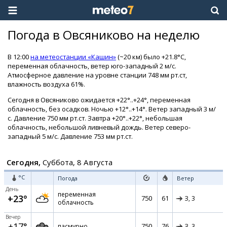
Погода в Овсяниково на неделю
В 12:00
на метеостанции «Кашин»
(~20 км) было +21.8°C,
переменная облачность, ветер юго-западный 2 м/с.
Атмосферное давление на уровне станции 748 мм рт.ст,
влажность воздуха 61%.
Сегодня в Овсяниково ожидается +22°..+24°, переменная
облачность, без осадков. Ночью +12°..+14°. Ветер западный 3 м/
с. Давление 750 мм рт.ст. Завтра +20°..+22°, небольшая
облачность, небольшой ливневый дождь. Ветер северо-
западный 5 м/с. Давление 753 мм рт.ст.
Сегодня,
Суббота, 8 Августа
°C
Погода
Ветер
День
переменная
+23°
750
61
З,
3
облачность
Вечер
+17°
750
76
пасмурно
З,
3