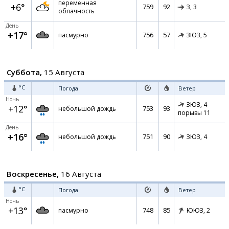
переменная
+6°
759
92
З,
3
облачность
День
+17°
756
57
пасмурно
ЗЮЗ,
5
Суббота,
15 Августа
°C
Погода
Ветер
Ночь
ЗЮЗ,
4
+12°
753
93
небольшой дождь
порывы 11
День
+16°
751
90
небольшой дождь
ЗЮЗ,
4
Воскресенье,
16 Августа
°C
Погода
Ветер
Ночь
+13°
748
85
пасмурно
ЮЮЗ,
2