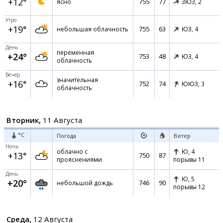
+12°
755
77
ясно
ЗЮЗ,
2
Утро
+19°
755
63
небольшая облачность
ЮЗ,
4
День
переменная
+24°
753
48
ЮЗ,
4
облачность
Вечер
значительная
+16°
752
74
ЮЮЗ,
3
облачность
Вторник,
11 Августа
°C
Погода
Ветер
Ночь
облачно с
Ю,
4
+13°
750
87
прояснениями
порывы 11
День
Ю,
5
+20°
746
90
небольшой дождь
порывы 12
Среда,
12 Августа