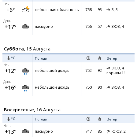
Ночь
+6°
758
93
небольшая облачность
З,
3
День
+17°
756
57
пасмурно
ЗЮЗ,
4
Суббота,
15 Августа
°C
Погода
Ветер
Ночь
ЗЮЗ,
4
+12°
752
92
небольшой дождь
порывы 11
День
+16°
750
90
небольшой дождь
ЗЮЗ,
4
Воскресенье,
16 Августа
°C
Погода
Ветер
Ночь
+13°
747
85
пасмурно
ЮЮЗ,
2