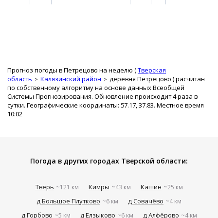
Прогноз погоды в Петрецово на неделю (
Тверская
область
Калязинский район
деревня Петрецово
) расчитан
по собственному алгоритму на основе данных Всеобщей
Системы Прогнозирования. Обновление происходит 4 раза в
сутки. Географические координаты: 57.17, 37.83. Местное время
10:02
Погода в других городах Тверской области:
Тверь
Кимры
Кашин
~121 км
~43 км
~25 км
д Большое Плутково
д Совачёво
~6 км
~4 км
д Горбово
д Елзыково
д Алфёрово
~5 км
~6 км
~4 км