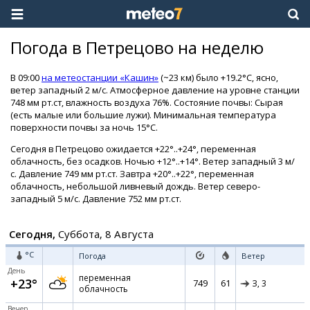
Погода в Петрецово на неделю
В 09:00
на метеостанции «Кашин»
(~23 км) было +19.2°C, ясно,
ветер западный 2 м/с. Атмосферное давление на уровне станции
748 мм рт.ст, влажность воздуха 76%. Состояние почвы: Сырая
(есть малые или большие лужи). Минимальная температура
поверхности почвы за ночь 15°C.
Сегодня в Петрецово ожидается +22°..+24°, переменная
облачность, без осадков. Ночью +12°..+14°. Ветер западный 3 м/
с. Давление 749 мм рт.ст. Завтра +20°..+22°, переменная
облачность, небольшой ливневый дождь. Ветер северо-
западный 5 м/с. Давление 752 мм рт.ст.
Сегодня,
Суббота, 8 Августа
°C
Погода
Ветер
День
переменная
+23°
749
61
З,
3
облачность
Вечер