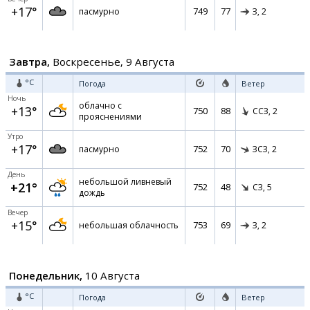
+17°
749
77
пасмурно
З,
2
Завтра,
Воскресенье, 9 Августа
°C
Погода
Ветер
Ночь
облачно с
+13°
750
88
ССЗ,
2
прояснениями
Утро
+17°
752
70
пасмурно
ЗСЗ,
2
День
небольшой ливневый
+21°
752
48
СЗ,
5
дождь
Вечер
+15°
753
69
небольшая облачность
З,
2
Понедельник,
10 Августа
°C
Погода
Ветер