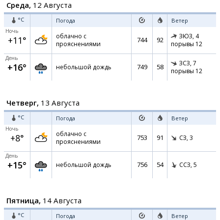
Среда,
12 Августа
°C
Погода
Ветер
Ночь
облачно с
ЗЮЗ,
4
+11°
744
92
прояснениями
порывы 12
День
ЗСЗ,
7
+16°
749
58
небольшой дождь
порывы 12
Четверг,
13 Августа
°C
Погода
Ветер
Ночь
облачно с
+8°
753
91
СЗ,
3
прояснениями
День
+15°
756
54
небольшой дождь
ССЗ,
5
Пятница,
14 Августа
°C
Погода
Ветер