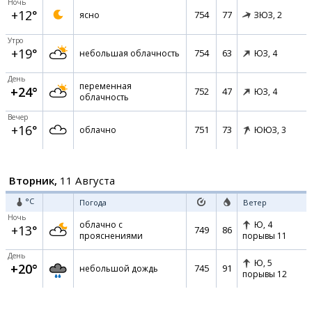
Ночь
+12°
754
77
ясно
ЗЮЗ,
2
Утро
+19°
754
63
небольшая облачность
ЮЗ,
4
День
переменная
+24°
752
47
ЮЗ,
4
облачность
Вечер
+16°
751
73
облачно
ЮЮЗ,
3
Вторник,
11 Августа
°C
Погода
Ветер
Ночь
облачно с
Ю,
4
+13°
749
86
прояснениями
порывы 11
День
Ю,
5
+20°
745
91
небольшой дождь
порывы 12