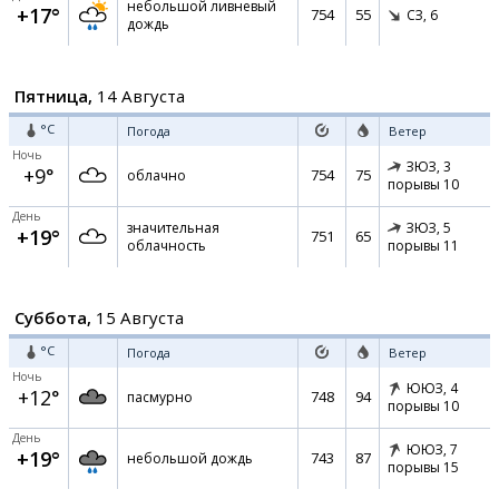
небольшой ливневый
+17°
754
55
СЗ,
6
дождь
Пятница,
14 Августа
°C
Погода
Ветер
Ночь
ЗЮЗ,
3
+9°
754
75
облачно
порывы 10
День
значительная
ЗЮЗ,
5
+19°
751
65
облачность
порывы 11
Суббота,
15 Августа
°C
Погода
Ветер
Ночь
ЮЮЗ,
4
+12°
748
94
пасмурно
порывы 10
День
ЮЮЗ,
7
+19°
743
87
небольшой дождь
порывы 15