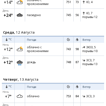
облачно с
+14°
751
73
Ю,
4
прояснениями
День
Ю,
7
+24°
745
56
пасмурно
порывы 12
Среда,
12 Августа
°C
Погода
Ветер
Ночь
облачно с
ЗЮЗ,
5
+12°
743
98
прояснениями
порывы 10
День
ЗСЗ,
7
+12°
748
87
дождь
порывы 13
Четверг,
13 Августа
°C
Погода
Ветер
Ночь
+7°
753
84
облачно
ЗСЗ,
3
День