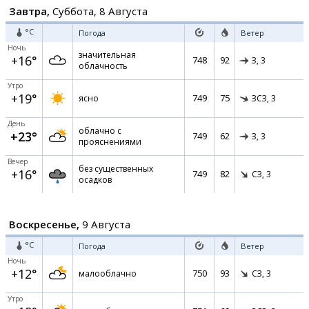
Завтра,
Суббота, 8 Августа
°C
Погода
Ветер
Ночь
значительная
+16°
748
92
З,
3
облачность
Утро
+19°
749
75
ясно
ЗСЗ,
3
День
облачно с
+23°
749
62
З,
3
прояснениями
Вечер
без существенных
+16°
749
82
СЗ,
3
осадков
Воскресенье,
9 Августа
°C
Погода
Ветер
Ночь
+12°
750
93
малооблачно
СЗ,
3
Утро