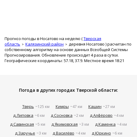
Прогноз погоды в Носатово на неделю (
Тверская
область
Калязинский район
деревня Носатово
) расчитан по
собственному алгоритму на основе данных Всеобщей Системы
Прогнозирования. Обновление происходит 4 раза в сутки.
Географические координаты: 57.18, 37.9. Местное время 18:21
Погода в других городах Тверской области:
Тверь
Кимры
Кашин
~125 км
~47 км
~27 км
д Липовка
д Сосновка
д Алфёрово
~6 км
~2 км
~4 км
д Савинская
д Якимовская
д Каменка
~5 км
~3 км
~4 км
д Заручье
д Василёво
д Юркино
~3 км
~4 км
~6 км