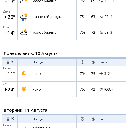
+18°
751
69
малооблачно
ЗСЗ,
3
День
+20°
751
63
ливневый дождь
СЗ,
4
Вечер
+14°
753
72
малооблачно
СЗ,
3
Понедельник,
10 Августа
°C
Погода
Ветер
Ночь
+11°
754
79
ясно
З,
2
День
+24°
753
42
ясно
ЮЗ,
4
Вторник,
11 Августа
°C
Погода
Ветер
Ночь