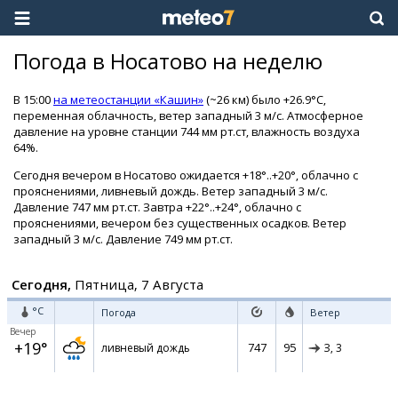
Погода в Носатово на неделю
В 15:00
на метеостанции «Кашин»
(~26 км) было +26.9°C,
переменная облачность, ветер западный 3 м/с. Атмосферное
давление на уровне станции 744 мм рт.ст, влажность воздуха
64%.
Сегодня вечером в Носатово ожидается +18°..+20°, облачно с
прояснениями, ливневый дождь. Ветер западный 3 м/с.
Давление 747 мм рт.ст. Завтра +22°..+24°, облачно с
прояснениями, вечером без существенных осадков. Ветер
западный 3 м/с. Давление 749 мм рт.ст.
Сегодня,
Пятница, 7 Августа
°C
Погода
Ветер
Вечер
+19°
747
95
ливневый дождь
З,
3