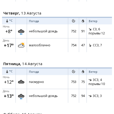
Четверг,
13 Августа
°C
Погода
Ветер
Ночь
СЗ,
6
+8°
752
91
небольшой дождь
порывы 12
День
+17°
754
47
малооблачно
ССЗ,
7
Пятница,
14 Августа
°C
Погода
Ветер
Ночь
ЗСЗ,
4
+12°
753
75
пасмурно
порывы 10
День
+13°
752
94
небольшой дождь
ЗСЗ,
3