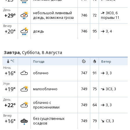
День
небольшой ливневый
ЗЮЗ,
6
+29°
746
72
дождь, возможна гроза
порывы 11
Вечер
+20°
746
95
дождь
З,
4
Завтра,
Суббота, 8 Августа
°C
Погода
Ветер
Ночь
+16°
747
91
облачно
З,
3
Утро
+19°
749
75
малооблачно
ЗСЗ,
3
День
облачно с
+22°
749
64
З,
3
прояснениями
Вечер
без существенных
+16°
749
79
СЗ,
3
осадков