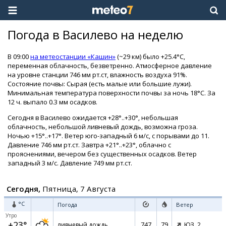
Погода в Василево на неделю
В 09:00
на метеостанции «Кашин»
(~29 км) было +25.4°C,
переменная облачность, безветренно. Атмосферное давление
на уровне станции 746 мм рт.ст, влажность воздуха 91%.
Состояние почвы: Сырая (есть малые или большие лужи).
Минимальная температура поверхности почвы за ночь 18°C. За
12 ч. выпало 0.3 мм осадков.
Сегодня в Василево ожидается +28°..+30°, небольшая
облачность, небольшой ливневый дождь, возможна гроза.
Ночью +15°..+17°. Ветер юго-западный 6 м/с, с порывами до 11.
Давление 746 мм рт.ст. Завтра +21°..+23°, облачно с
прояснениями, вечером без существенных осадков. Ветер
западный 3 м/с. Давление 749 мм рт.ст.
Сегодня,
Пятница, 7 Августа
°C
Погода
Ветер
Утро
+23°
747
79
ливневый дождь
ЮЗ,
2