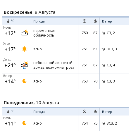
Воскресенье,
9 Августа
°C
Погода
Ветер
Ночь
переменная
+12°
750
87
СЗ,
2
облачность
Утро
+17°
751
63
ясно
ЗСЗ,
3
День
небольшой ливневый
+21°
751
67
СЗ,
4
дождь, возможна гроза
Вечер
+14°
753
70
ясно
СЗ,
3
Понедельник,
10 Августа
°C
Погода
Ветер
Ночь
+11°
754
75
ясно
ЗСЗ,
2