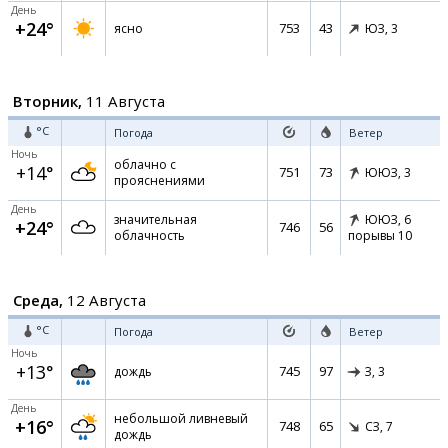
День
+24°
753
43
ясно
ЮЗ,
3
Вторник,
11 Августа
°C
Погода
Ветер
Ночь
облачно с
+14°
751
73
ЮЮЗ,
3
прояснениями
День
значительная
ЮЮЗ,
6
+24°
746
56
облачность
порывы 10
Среда,
12 Августа
°C
Погода
Ветер
Ночь
+13°
745
97
дождь
З,
3
День
небольшой ливневый
+16°
748
65
СЗ,
7
дождь