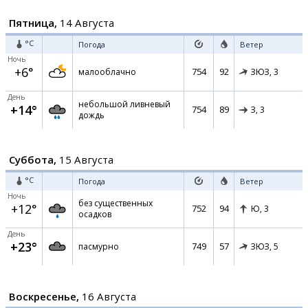
Пятница,
14 Августа
°C
Погода
Ветер
Ночь
+6°
754
92
малооблачно
ЗЮЗ,
3
День
небольшой ливневый
+14°
754
89
З,
3
дождь
Суббота,
15 Августа
°C
Погода
Ветер
Ночь
без существенных
+12°
752
94
Ю,
3
осадков
День
+23°
749
57
пасмурно
ЗЮЗ,
5
Воскресенье,
16 Августа