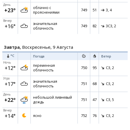
День
облачно с
+23°
749
51
З,
4
прояснениями
Вечер
значительная
+16°
749
82
ЗСЗ,
2
облачность
Завтра,
Воскресенье, 9 Августа
°C
Погода
Ветер
Ночь
переменная
+12°
750
95
СЗ,
2
облачность
Утро
значительная
+17°
751
68
СЗ,
2
облачность
День
небольшой ливневый
+22°
751
47
СЗ,
5
дождь
Вечер
+14°
752
76
ясно
СЗ,
2