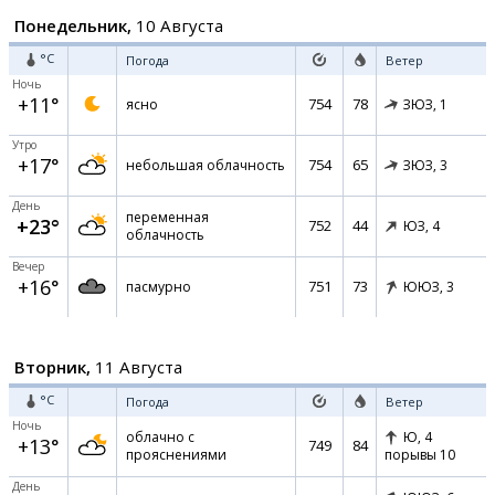
Понедельник,
10 Августа
°C
Погода
Ветер
Ночь
+11°
754
78
ясно
ЗЮЗ,
1
Утро
+17°
754
65
небольшая облачность
ЗЮЗ,
3
День
переменная
+23°
752
44
ЮЗ,
4
облачность
Вечер
+16°
751
73
пасмурно
ЮЮЗ,
3
Вторник,
11 Августа
°C
Погода
Ветер
Ночь
облачно с
Ю,
4
+13°
749
84
прояснениями
порывы 10
День