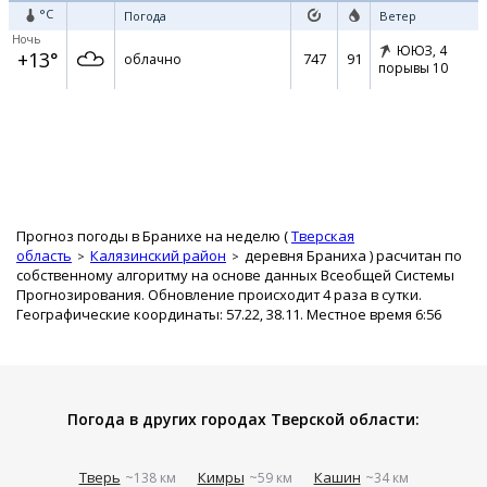
°C
Погода
Ветер
Ночь
ЮЮЗ,
4
+13°
747
91
облачно
порывы 10
Прогноз погоды в Бранихе на неделю (
Тверская
область
Калязинский район
деревня Браниха
) расчитан по
собственному алгоритму на основе данных Всеобщей Системы
Прогнозирования. Обновление происходит 4 раза в сутки.
Географические координаты: 57.22, 38.11. Местное время 6:56
Погода в других городах Тверской области:
Тверь
Кимры
Кашин
~138 км
~59 км
~34 км