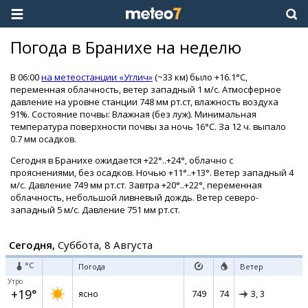
Погода в Бранихе на неделю
В 06:00
на метеостанции «Углич»
(~33 км) было +16.1°C,
переменная облачность, ветер западный 1 м/с. Атмосферное
давление на уровне станции 748 мм рт.ст, влажность воздуха
91%. Состояние почвы: Влажная (без луж). Минимальная
температура поверхности почвы за ночь 16°C. За 12 ч. выпало
0.7 мм осадков.
Сегодня в Бранихе ожидается +22°..+24°, облачно с
прояснениями, без осадков. Ночью +11°..+13°. Ветер западный 4
м/с. Давление 749 мм рт.ст. Завтра +20°..+22°, переменная
облачность, небольшой ливневый дождь. Ветер северо-
западный 5 м/с. Давление 751 мм рт.ст.
Сегодня,
Суббота, 8 Августа
°C
Погода
Ветер
Утро
+19°
749
74
ясно
З,
3