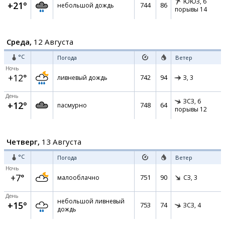
ЮЮЗ,
6
+21°
744
86
небольшой дождь
порывы 14
Среда,
12 Августа
°C
Погода
Ветер
Ночь
+12°
742
94
ливневый дождь
З,
3
День
ЗСЗ,
6
+12°
748
64
пасмурно
порывы 12
Четверг,
13 Августа
°C
Погода
Ветер
Ночь
+7°
751
90
малооблачно
СЗ,
3
День
небольшой ливневый
+15°
753
74
ЗСЗ,
4
дождь