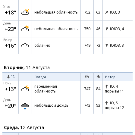
Утро
+18°
752
63
небольшая облачность
ЮЗ,
3
День
+23°
750
46
небольшая облачность
ЮЮЗ,
4
Вечер
+16°
749
73
облачно
ЮЮЗ,
3
Вторник,
11 Августа
°C
Погода
Ветер
Ночь
переменная
Ю,
4
+13°
747
84
облачность
порывы 11
День
Ю,
5
+20°
743
93
небольшой дождь
порывы 12
Среда,
12 Августа