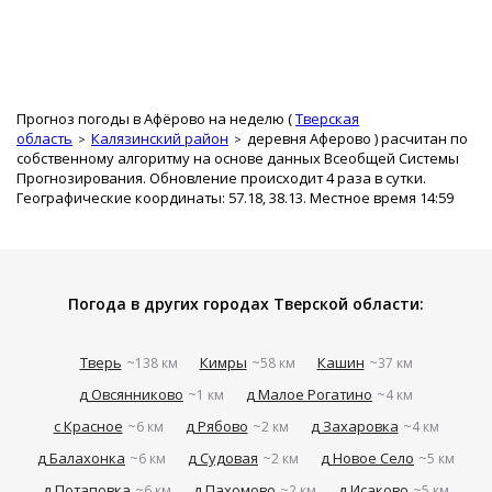
Прогноз погоды в Афёрово на неделю (
Тверская
область
Калязинский район
деревня Аферово
) расчитан по
собственному алгоритму на основе данных Всеобщей Системы
Прогнозирования. Обновление происходит 4 раза в сутки.
Географические координаты: 57.18, 38.13. Местное время 14:59
Погода в других городах Тверской области:
Тверь
Кимры
Кашин
~138 км
~58 км
~37 км
д Овсянниково
д Малое Рогатино
~1 км
~4 км
с Красное
д Рябово
д Захаровка
~6 км
~2 км
~4 км
д Балахонка
д Судовая
д Новое Село
~6 км
~2 км
~5 км
д Потаповка
д Пахомово
д Исаково
~6 км
~2 км
~5 км