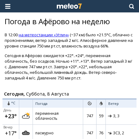
Погода в Афёрово на неделю
В 12:00
на метеостанции «Углич»
(~37 км) было +21.5°C, облачно с
прояснениями, ветер западный 2 м/с. Атмосферное давление на
уровне станции 750 мм рт.ст, влажность воздуха 66%.
Сегодня в Афёрово ожидается +22°..+24°, переменная
облачность, без осадков. Ночью +11°..+13°. Ветер западный 3 м/
с. Давление 747 мм рт.ст. Завтра +20°..+22°, небольшая
облачность, небольшой ливневый дождь. Ветер северо-
западный 4 м/с. Давление 750 мм рт.ст.
Сегодня,
Суббота, 8 Августа
°C
Погода
Ветер
День
переменная
+23°
747
59
З,
3
облачность
Вечер
+17°
747
76
пасмурно
ЗСЗ,
2