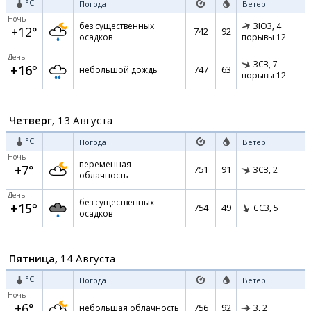
°C
Погода
Ветер
Ночь
без существенных
ЗЮЗ,
4
+12°
742
92
осадков
порывы 12
День
ЗСЗ,
7
+16°
747
63
небольшой дождь
порывы 12
Четверг,
13 Августа
°C
Погода
Ветер
Ночь
переменная
+7°
751
91
ЗСЗ,
2
облачность
День
без существенных
+15°
754
49
ССЗ,
5
осадков
Пятница,
14 Августа
°C
Погода
Ветер
Ночь
+6°
756
92
небольшая облачность
З,
2