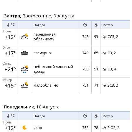
Завтра,
Воскресенье, 9 Августа
°C
Погода
Ветер
Ночь
переменная
+12°
748
93
ССЗ,
2
облачность
Утро
+17°
749
65
пасмурно
СЗ,
2
День
небольшой ливневый
+21°
750
51
СЗ,
4
дождь
Вечер
+15°
751
71
малооблачно
ЗСЗ,
2
Понедельник,
10 Августа
°C
Погода
Ветер
Ночь
+12°
752
78
ясно
ЗЮЗ,
2