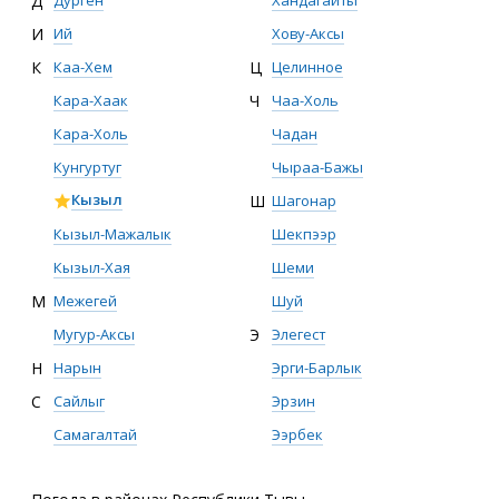
Д
Дурген
Хандагайты
И
Ий
Хову-Аксы
К
Каа-Хем
Ц
Целинное
Кара-Хаак
Ч
Чаа-Холь
Кара-Холь
Чадан
Кунгуртуг
Чыраа-Бажы
Кызыл
Ш
Шагонар
Кызыл-Мажалык
Шекпээр
Кызыл-Хая
Шеми
М
Межегей
Шуй
Мугур-Аксы
Э
Элегест
Н
Нарын
Эрги-Барлык
С
Сайлыг
Эрзин
Самагалтай
Ээрбек