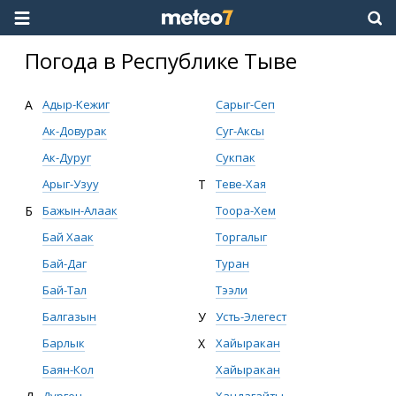
Погода в Республике Тыве
А
Адыр-Кежиг
Сарыг-Сеп
Ак-Довурак
Суг-Аксы
Ак-Дуруг
Сукпак
Арыг-Узуу
Т
Теве-Хая
Б
Бажын-Алаак
Тоора-Хем
Бай Хаак
Торгалыг
Бай-Даг
Туран
Бай-Тал
Тээли
Балгазын
У
Усть-Элегест
Барлык
Х
Хайыракан
Баян-Кол
Хайыракан