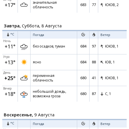
значительная
+17°
683
77
ЮЮВ,
2
облачность
Завтра,
Суббота, 8 Августа
°C
Погода
Ветер
Ночь
+11°
684
97
без осадков, туман
ЮЮВ,
1
Утро
+13°
684
88
ясно
ЮВ,
1
День
переменная
+25°
680
41
ЮЮВ,
1
облачность
Вечер
небольшой дождь,
+18°
680
87
С,
1
возможна гроза
Воскресенье,
9 Августа
°C
Погода
Ветер