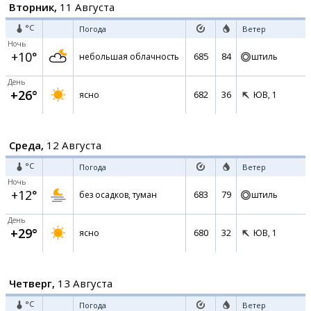
Вторник,
11 Августа
°C
Погода
Ветер
Ночь
+10°
685
84
небольшая облачность
штиль
День
+26°
682
36
ясно
ЮВ,
1
Среда,
12 Августа
°C
Погода
Ветер
Ночь
+12°
683
79
без осадков, туман
штиль
День
+29°
680
32
ясно
ЮВ,
1
Четверг,
13 Августа
°C
Погода
Ветер