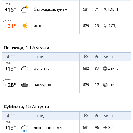
Ночь
+15°
681
71
без осадков, туман
ЮВ,
1
День
+31°
679
29
ясно
ССЗ,
1
Пятница,
14 Августа
°C
Погода
Ветер
Ночь
+13°
682
87
облачно
штиль
День
+28°
679
37
пасмурно
штиль
Суббота,
15 Августа
°C
Погода
Ветер
Ночь
+13°
681
96
ливневый дождь
З,
1