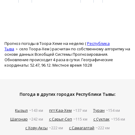
Прогноз погоды в Тоора-Хеме на неделю (
Республика
Тыва
село Тоора-Хем
) расчитан по собственному алгоритму на
основе данных Всеобщей Системы Прогнозирования.
Обновление происходит 4 раза в сутки. Географические
координаты: 52.47, 96.12. Местное время 10:28
Погода в других городах Республики Тывы:
Кызыл
пгт Каа-Хем
Туран
~143 км
~137 км
~154 км
Шагонар
с Сарыг-Сеп
с Сукпак
~242 км
~115 км
~156 км
с Хову-Аксы
с Самагалтай
~222 км
~222 км