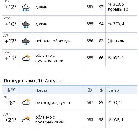
Ночь
ЗСЗ,
5
+12°
683
97
дождь
порывы 10
Утро
+10°
685
94
дождь
ЗСЗ,
4
День
+12°
686
82
небольшой дождь
штиль
Вечер
облачно с
+15°
685
66
ЮВ,
1
прояснениями
Понедельник,
10 Августа
°C
Погода
Ветер
Ночь
+8°
687
89
без осадков, туман
Ю,
1
День
облачно с
+21°
685
38
ЮЗ,
1
прояснениями