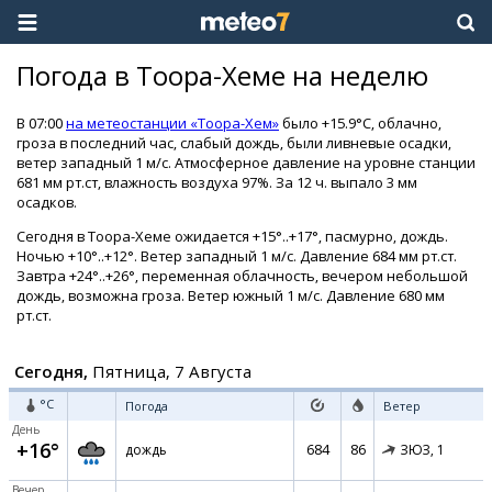
Погода в Тоора-Хеме на неделю
В 07:00
на метеостанции «Тоора-Хем»
было +15.9°C, облачно,
гроза в последний час, слабый дождь, были ливневые осадки,
ветер западный 1 м/с. Атмосферное давление на уровне станции
681 мм рт.ст, влажность воздуха 97%. За 12 ч. выпало 3 мм
осадков.
Сегодня в Тоора-Хеме ожидается +15°..+17°, пасмурно, дождь.
Ночью +10°..+12°. Ветер западный 1 м/с. Давление 684 мм рт.ст.
Завтра +24°..+26°, переменная облачность, вечером небольшой
дождь, возможна гроза. Ветер южный 1 м/с. Давление 680 мм
рт.ст.
Сегодня,
Пятница, 7 Августа
°C
Погода
Ветер
День
+16°
684
86
дождь
ЗЮЗ,
1
Вечер