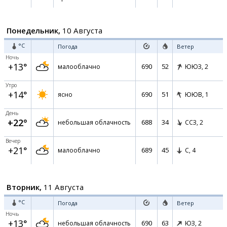
Понедельник,
10 Августа
°C
Погода
Ветер
Ночь
+13°
690
52
малооблачно
ЮЮЗ,
2
Утро
+14°
690
51
ясно
ЮЮВ,
1
День
+22°
688
34
небольшая облачность
ССЗ,
2
Вечер
+21°
689
45
малооблачно
С,
4
Вторник,
11 Августа
°C
Погода
Ветер
Ночь
+13°
690
63
небольшая облачность
ЮЗ,
2