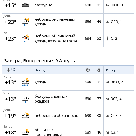
+15°
688
81
пасмурно
ВЮВ,
1
День
небольшой ливневый
+23°
686
49
ССВ,
1
дождь
Вечер
небольшой ливневый
+23°
684
52
С,
2
дождь, возможна гроза
Завтра,
Воскресенье, 9 Августа
°C
Погода
Ветер
Ночь
+13°
688
91
дождь
ЗЮЗ,
2
Утро
без существенных
+13°
690
77
ЗСЗ,
4
осадков
День
+19°
690
38
небольшая облачность
ССЗ,
4
Вечер
облачно с
+18°
689
46
СЗ,
1
прояснениями