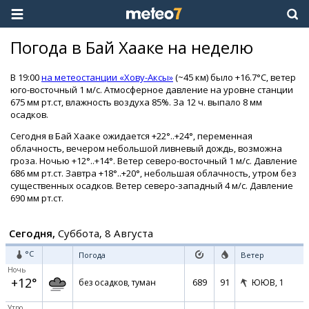
Погода в Бай Хааке на неделю
В 19:00
на метеостанции «Хову-Аксы»
(~45 км) было +16.7°C, ветер
юго-восточный 1 м/с. Атмосферное давление на уровне станции
675 мм рт.ст, влажность воздуха 85%. За 12 ч. выпало 8 мм
осадков.
Сегодня в Бай Хааке ожидается +22°..+24°, переменная
облачность, вечером небольшой ливневый дождь, возможна
гроза. Ночью +12°..+14°. Ветер северо-восточный 1 м/с. Давление
686 мм рт.ст. Завтра +18°..+20°, небольшая облачность, утром без
существенных осадков. Ветер северо-западный 4 м/с. Давление
690 мм рт.ст.
Сегодня,
Суббота, 8 Августа
°C
Погода
Ветер
Ночь
+12°
689
91
без осадков, туман
ЮЮВ,
1
Утро