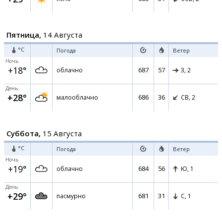
Пятница,
14 Августа
°C
Погода
Ветер
Ночь
+18°
687
57
облачно
З,
2
День
+28°
686
36
малооблачно
СВ,
2
Суббота,
15 Августа
°C
Погода
Ветер
Ночь
+19°
684
56
облачно
Ю,
1
День
+29°
681
31
пасмурно
С,
1