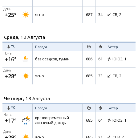
День
+25°
687
34
ясно
СВ,
2
Среда,
12 Августа
°C
Погода
Ветер
Ночь
+16°
686
61
без осадков, туман
ЮЮЗ,
1
День
+28°
685
33
ясно
СВ,
2
Четверг,
13 Августа
°C
Погода
Ветер
Ночь
кратковременный
+17°
685
64
ЮЮЗ,
1
ливневый дождь
День
+29°
685
31
ясно
ССВ,
2