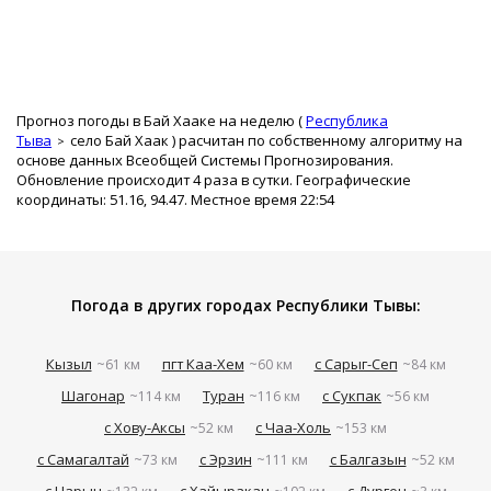
Прогноз погоды в Бай Хааке на неделю (
Республика
Тыва
село Бай Хаак
) расчитан по собственному алгоритму на
основе данных Всеобщей Системы Прогнозирования.
Обновление происходит 4 раза в сутки. Географические
координаты: 51.16, 94.47. Местное время 22:54
Погода в других городах Республики Тывы:
Кызыл
пгт Каа-Хем
с Сарыг-Сеп
~61 км
~60 км
~84 км
Шагонар
Туран
с Сукпак
~114 км
~116 км
~56 км
с Хову-Аксы
с Чаа-Холь
~52 км
~153 км
с Самагалтай
с Эрзин
с Балгазын
~73 км
~111 км
~52 км