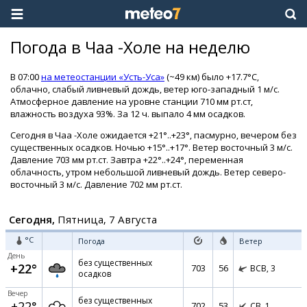
Погода в Чаа -Холе на неделю
В 07:00
на метеостанции «Усть-Уса»
(~49 км) было +17.7°C,
облачно, слабый ливневый дождь, ветер юго-западный 1 м/с.
Атмосферное давление на уровне станции 710 мм рт.ст,
влажность воздуха 93%. За 12 ч. выпало 4 мм осадков.
Сегодня в Чаа -Холе ожидается +21°..+23°, пасмурно, вечером без
существенных осадков. Ночью +15°..+17°. Ветер восточный 3 м/с.
Давление 703 мм рт.ст. Завтра +22°..+24°, переменная
облачность, утром небольшой ливневый дождь. Ветер северо-
восточный 3 м/с. Давление 702 мм рт.ст.
Сегодня,
Пятница, 7 Августа
°C
Погода
Ветер
День
без существенных
+22°
703
56
ВСВ,
3
осадков
Вечер
без существенных
+22°
702
53
СВ,
1