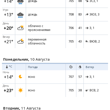
+14°
705
88
дождь
ЗСЗ,
1
Утро
+13°
708
83
дождь
ЗЮЗ,
3
День
облачно с
+20°
706
41
З,
1
прояснениями
Вечер
переменная
+21°
705
43
ВЮВ,
2
облачность
Понедельник,
10 Августа
°C
Погода
Ветер
Ночь
+14°
707
57
ясно
З,
1
День
+23°
705
38
ясно
ВСВ,
2
Вторник,
11 Августа