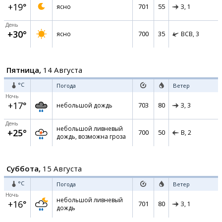
+19°
701
55
ясно
З,
1
День
+30°
700
35
ясно
ВСВ,
3
Пятница,
14 Августа
°C
Погода
Ветер
Ночь
+17°
703
80
небольшой дождь
З,
3
День
небольшой ливневый
+25°
700
50
В,
2
дождь, возможна гроза
Суббота,
15 Августа
°C
Погода
Ветер
Ночь
небольшой ливневый
+16°
701
80
З,
1
дождь