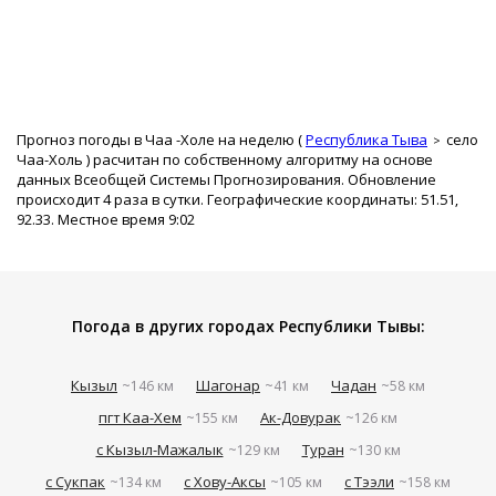
Прогноз погоды в Чаа -Холе на неделю (
Республика Тыва
село
Чаа-Холь
) расчитан по собственному алгоритму на основе
данных Всеобщей Системы Прогнозирования. Обновление
происходит 4 раза в сутки. Географические координаты: 51.51,
92.33. Местное время 9:02
Погода в других городах Республики Тывы:
Кызыл
Шагонар
Чадан
~146 км
~41 км
~58 км
пгт Каа-Хем
Ак-Довурак
~155 км
~126 км
с Кызыл-Мажалык
Туран
~129 км
~130 км
с Сукпак
с Хову-Аксы
с Тээли
~134 км
~105 км
~158 км