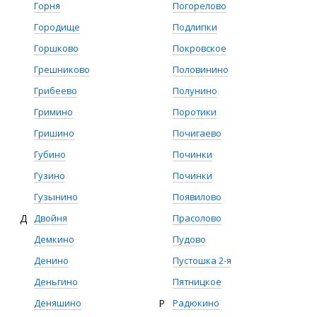
Горня
Погорелово
Городище
Подлипки
Горшково
Покровское
Грешниково
Половинино
Грибеево
Полунино
Гримино
Поротики
Гришино
Почигаево
Губино
Починки
Гузино
Починки
Гузынино
Появилово
Д
Двойня
Прасолово
Демкино
Пудово
Денино
Пустошка 2-я
Деньгино
Пятницкое
Деняшино
Р
Радюкино