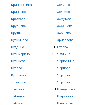
Кривая Улица
Холмово
Кривцово
Холнино
Кротково
Хомутово
Крупцово
Хорошево
Крутики
Хоршево
Кувшиново
Хрипелево
Кудрино
Ц
Цузово
Кузьмарино
Ч
Чачкино
Кульнево
Черменино
Курово
Черново
Курьяново
Чертолино
Л
Лазарево
Чертолино
Лаптево
Ш
Шандалово
Лебедево
Шарлаево
Лебзино
Шеломово