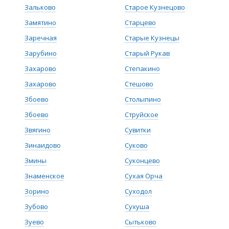
Зальково
Старое Кузнецово
Замятино
Старцево
Заречная
Старые Кузнецы
Зарубино
Старый Рукав
Захарово
Степакино
Захарово
Стешово
Збоево
Столыпино
Збоево
Струйское
Звягино
Сувитки
Зинаидово
Суково
Змины
Суконцево
Знаменское
Сухая Орча
Зорино
Суходол
Зубово
Сухуша
Зуево
Сытьково