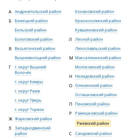
А
Андреапольский район
Конаковский район
Б
Бежецкий район
Краснохолмский район
Бельский район
Кувшиновский район
Бологовский район
Л
Лесной район
В
Весьегонский район
Лихославльский район
Вышневолоцкий район
М
Максатихинский район
Г
г. округ Вышний
Молоковский район
Волочёк
Н
Нелидовский район
г. округ Кимры
О
Оленинский район
г. округ Ржев
Осташковский район
г. округ Тверь
П
Пеновский район
г. округ Торжок
Р
Рамешковский район
Ж
Жарковский район
Ржевский район
З
Западнодвинский
район
С
Сандовский район