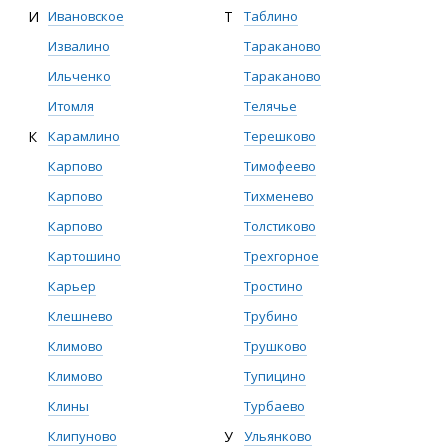
И
Ивановское
Т
Таблино
Извалино
Тараканово
Ильченко
Тараканово
Итомля
Телячье
К
Карамлино
Терешково
Карпово
Тимофеево
Карпово
Тихменево
Карпово
Толстиково
Картошино
Трехгорное
Карьер
Тростино
Клешнево
Трубино
Климово
Трушково
Климово
Тупицино
Клины
Турбаево
Клипуново
У
Ульянково