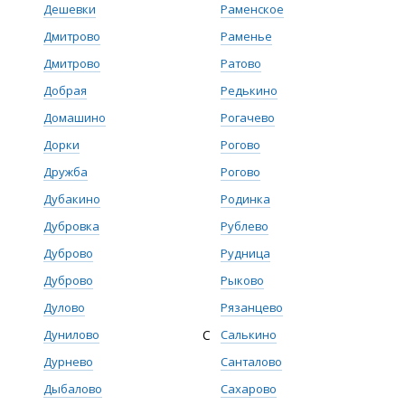
Дешевки
Раменское
Дмитрово
Раменье
Дмитрово
Ратово
Добрая
Редькино
Домашино
Рогачево
Дорки
Рогово
Дружба
Рогово
Дубакино
Родинка
Дубровка
Рублево
Дуброво
Рудница
Дуброво
Рыково
Дулово
Рязанцево
Дунилово
С
Салькино
Дурнево
Санталово
Дыбалово
Сахарово