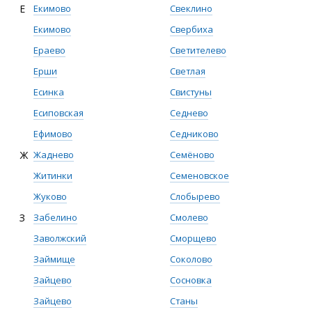
Е
Екимово
Свеклино
Екимово
Свербиха
Ераево
Светителево
Ерши
Светлая
Есинка
Свистуны
Есиповская
Седнево
Ефимово
Седниково
Ж
Жаднево
Семёново
Житинки
Семеновское
Жуково
Слобырево
З
Забелино
Смолево
Заволжский
Сморщево
Займище
Соколово
Зайцево
Сосновка
Зайцево
Станы