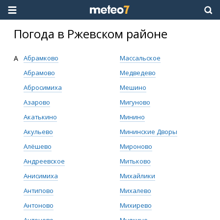
Погода в Ржевском районе
А
Абрамково
Массальское
Абрамово
Медведево
Абросимиха
Мешино
Азарово
Мигуново
Акатькино
Минино
Акульево
Мининские Дворы
Алёшево
Мироново
Андреевское
Митьково
Анисимиха
Михайлики
Антипово
Михалево
Антоново
Михирево