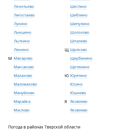
Леонтьево
Шестино
Лигостаево
Шиблино
Лукино
Шипулино
Лыкшино
Шолохово
Лыткино
Шпалево
Люнино
Щ
Щелково
М
Макарово
Щербинино
Максаково
Щетинино
Малахово
Ю
Юрятино
Маломахово
Юсино
Мануйлово
Юшнево
Марайка
Я
Яковлево
Маслово
Яковлево
Погода в районах Тверской области