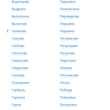
Воронцово
Парихино
Выдрино
Пеленичено
Выползиха
Переварово
Высоково
Першино
Г
Галахово
Першино
Глазово
Пестриково
Глебово
Петрищево
Глестково
Петуново
Глиньково
Пирютино
Гляденово
Плешки
Гнилёво
Плотниково
Голышкино
Плоты
Горбыль
Победа
Горенка
Поволжье
Горки
Погорелки