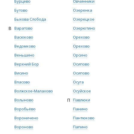
Бурцево
Овчинники
Бутово
Озеренка
Быхова Слобода
Озерецкое
В
Варатово
Озерютино
Васюково
Орехово
Ведомково
Орехово
Веньшино
Орсино
Верхний Бор
Осипово
Висино
Осипово
Власово
Осуга
Волжское-Малахово
Осуйское
Волыново
П
Павлюки
Воробьёво
Панино
Вороничено
Пантюково
Вороново
Папино