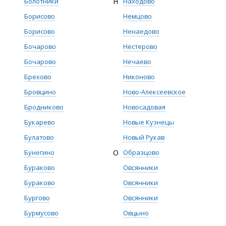
Болотники
Н
Находово
Борисово
Немцово
Борисово
Ненаедово
Бочарово
Нестерово
Бочарово
Нечаево
Брехово
Никоново
Бровцино
Ново-Алексеевское
Бродниково
Новосадовая
Букарево
Новые Кузнецы
Булатово
Новый Рукав
Бунегино
О
Образцово
Бураково
Овсянники
Бураково
Овсянники
Бургово
Овсянники
Бурмусово
Овцыно