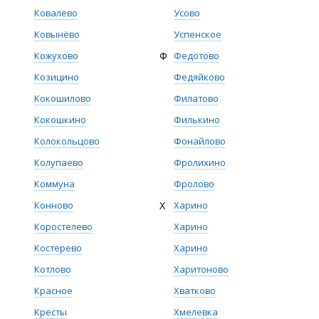
Ковалёво
Усово
Ковынёво
Успенское
Кожухово
Ф
Федотово
Козицино
Федяйково
Кокошилово
Филатово
Кокошкино
Филькино
Колокольцово
Фонайлово
Колупаево
Фролихино
Коммуна
Фролово
Конново
Х
Харино
Коростелево
Харино
Костерево
Харино
Котлово
Харитоново
Красное
Хватково
Кресты
Хмелевка