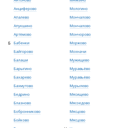
Антоново
Мнякино
Анциферово
Мологино
Апалево
Мончалово
Апукшино
Мончалово
Артёмово
Мончорово
Б
Бабенки
Моржово
Байгорово
Мохначи
Балаши
Мужищево
Барыгино
Муравьёво
Бахарево
Муравьёво
Бахмутово
Мурылево
Бедрино
Мясищево
Блазново
Мясоедово
Бобронниково
Мясцово
Бойково
Мясцово