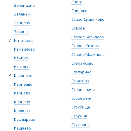
Спасс
Зеленцино
Спирово
Зеленый
Старо-Симонково
Зенцово
Старое
Зизино
Старое Беркаево
И
Игнатьево
Старое Китово
Измайлово
Старое Малиново
Ильино
Степанково
Исаково
Степурино
К
Казицино
Стояново
Карпеево
Страшевичи
Карцово
Строевичи
Карцово
Струбище
Каряево
Стружня
Кафтырево
Стукшино
Кашаево