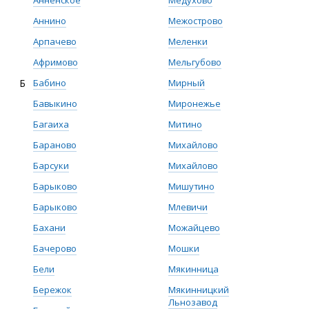
Анненское
Медухово
Аннино
Межострово
Арпачево
Меленки
Афримово
Мельгубово
Б
Бабино
Мирный
Бавыкино
Миронежье
Багаиха
Митино
Бараново
Михайлово
Барсуки
Михайлово
Барыково
Мишутино
Барыково
Млевичи
Бахани
Можайцево
Бачерово
Мошки
Бели
Мякинница
Бережок
Мякинницкий
Льнозавод