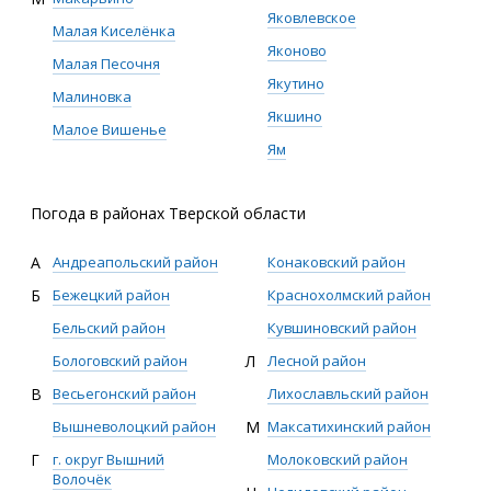
Яковлевское
Малая Киселёнка
Яконово
Малая Песочня
Якутино
Малиновка
Якшино
Малое Вишенье
Ям
Погода в районах Тверской области
А
Андреапольский район
Конаковский район
Б
Бежецкий район
Краснохолмский район
Бельский район
Кувшиновский район
Бологовский район
Л
Лесной район
В
Весьегонский район
Лихославльский район
Вышневолоцкий район
М
Максатихинский район
Г
г. округ Вышний
Молоковский район
Волочёк