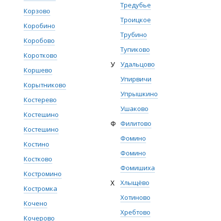
Тредубье
Корзово
Троицкое
Коробино
Трубино
Коробово
Тупиково
Коротково
У
Удальцово
Коршево
Упирвичи
Корытниково
Упрышкино
Костерево
Ушаково
Костешино
Ф
Филитово
Костешино
Фомино
Костино
Фомино
Костково
Фомишиха
Костромино
Х
Хлыщёво
Костромка
Хотиново
Кочено
Хребтово
Кочерово