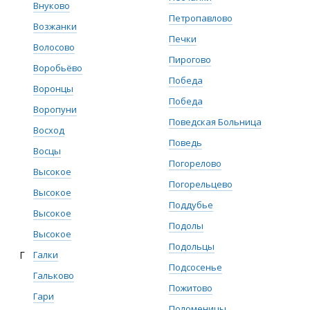
Внуково
Петропавлово
Возжанки
Печки
Волосово
Пирогово
Воробьёво
Победа
Воронцы
Победа
Воропуни
Поведская Больница
Восход
Поведь
Восцы
Погорелово
Высокое
Погорельцево
Высокое
Поддубье
Высокое
Подолы
Высокое
Подольцы
Г
Галки
Подсосенье
Гальково
Пожитово
Гари
Поломеницы