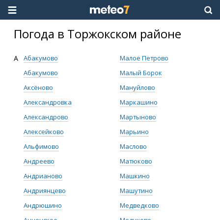
Погода в Торжокском районе
А
Абакумово
Малое Петрово
Абакумово
Малый Борок
Аксёново
Мануйлово
Александровка
Маркашино
Александрово
Мартыново
Алексейково
Марьино
Альфимово
Маслово
Андреево
Матюково
Андрианово
Машкино
Андриянцево
Машутино
Андрюшино
Медведково