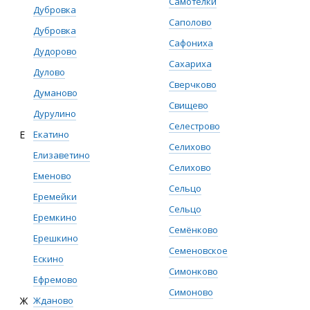
Самотелки
Дубровка
Саполово
Дубровка
Сафониха
Дудорово
Сахариха
Дулово
Сверчково
Думаново
Свищево
Дурулино
Селестрово
Е
Екатино
Селихово
Елизаветино
Селихово
Еменово
Сельцо
Еремейки
Сельцо
Еремкино
Семёнково
Ерешкино
Семеновское
Ескино
Симонково
Ефремово
Симоново
Ж
Жданово