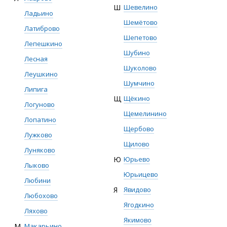
Ш
Шевелино
Ладьино
Шемётово
Латиброво
Шепетово
Лепешкино
Шубино
Лесная
Шуколово
Леушкино
Шумчино
Липига
Щ
Щёкино
Логуново
Щемелинино
Лопатино
Щербово
Лужково
Щилово
Луняково
Ю
Юрьево
Лыково
Юрьицево
Любини
Я
Явидово
Любохово
Ягодкино
Ляхово
Якимово
М
Макарьино