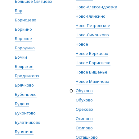
Большое Святцово
Ново-Александровка
Бор
Ново-Глинкино
Борисцево
Ново-Петровское
Боркино
Ново-Симонково
Боровое
Новое
Бородино
Новое Беркаево
Бочки
Новое Борисцево
Боярское
Новое Вишенье
Бродниково
Новое Малиново
Брячково
О
Обухово
Бубеньево
Обухово
Будово
Орехово
Буконтово
Осипово
Булатниково
Осипово
Бунятино
Осташково