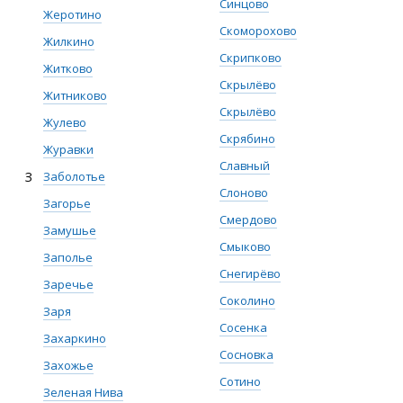
Синцово
Жеротино
Скоморохово
Жилкино
Скрипково
Житково
Скрылёво
Житниково
Скрылёво
Жулево
Скрябино
Журавки
Славный
З
Заболотье
Слоново
Загорье
Смердово
Замушье
Смыково
Заполье
Снегирёво
Заречье
Соколино
Заря
Сосенка
Захаркино
Сосновка
Захожье
Сотино
Зеленая Нива