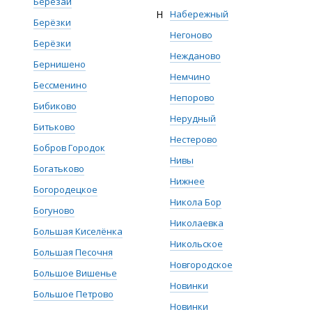
Березай
Н
Набережный
Берёзки
Негоново
Берёзки
Нежданово
Бернишено
Немчино
Бессменино
Непорово
Бибиково
Нерудный
Битьково
Нестерово
Бобров Городок
Нивы
Богатьково
Нижнее
Богородецкое
Никола Бор
Богуново
Николаевка
Большая Киселёнка
Никольское
Большая Песочня
Новгородское
Большое Вишенье
Новинки
Большое Петрово
Новинки