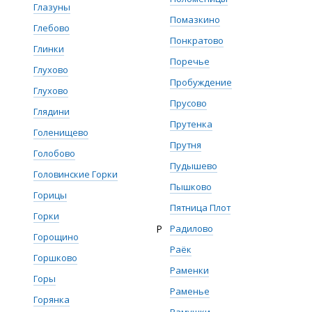
Глазуны
Помазкино
Глебово
Понкратово
Глинки
Поречье
Глухово
Пробуждение
Глухово
Прусово
Глядини
Прутенка
Голенищево
Прутня
Голобово
Пудышево
Головинские Горки
Пышково
Горицы
Пятница Плот
Горки
Р
Радилово
Горощино
Раёк
Горшково
Раменки
Горы
Раменье
Горянка