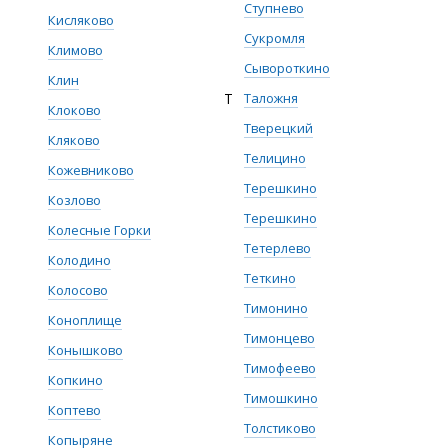
Ступнево
Кисляково
Сукромля
Климово
Сывороткино
Клин
Т
Таложня
Клоково
Тверецкий
Кляково
Телицино
Кожевниково
Терешкино
Козлово
Терешкино
Колесные Горки
Тетерлево
Колодино
Теткино
Колосово
Тимонино
Коноплище
Тимонцево
Конышково
Тимофеево
Копкино
Тимошкино
Коптево
Толстиково
Копыряне