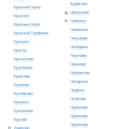
Худяково
Красная Горка
Ц
Цапушево
Красное
Ч
Чайкино
Красные Зори
Чевакино
Красный Торфяник
Чеграево
Кресино
Челядино
Кресты
Чернавы
Кречетово
Чернёво
Крупшево
Чернигово
Крюково
Чигариха
Кужлево
Чудины
Кузовково
Чупрово
Куклино
Чуриково
Кунганово
Чуриково
Курово
Чуриково
Л
Лаврово