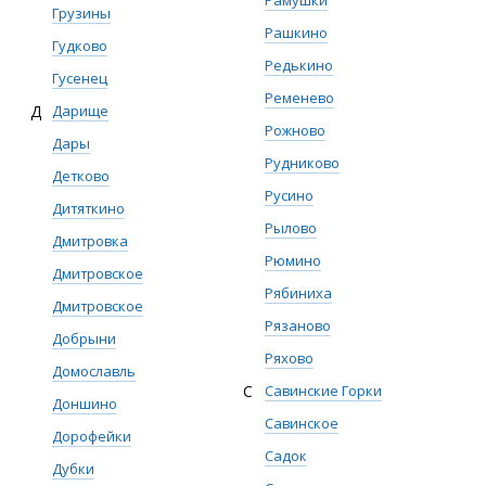
Рамушки
Грузины
Рашкино
Гудково
Редькино
Гусенец
Ременево
Д
Дарище
Рожново
Дары
Рудниково
Детково
Русино
Дитяткино
Рылово
Дмитровка
Рюмино
Дмитровское
Рябиниха
Дмитровское
Рязаново
Добрыни
Ряхово
Домославль
С
Савинские Горки
Доншино
Савинское
Дорофейки
Садок
Дубки