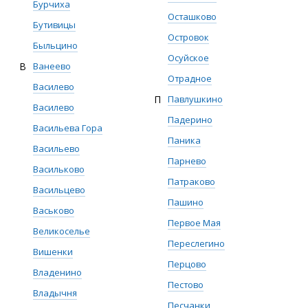
Бурчиха
Осташково
Бутивицы
Островок
Быльцино
Осуйское
В
Ванеево
Отрадное
Василево
П
Павлушкино
Василево
Падерино
Васильева Гора
Паника
Васильево
Парнево
Васильково
Патраково
Васильцево
Пашино
Васьково
Первое Мая
Великоселье
Переслегино
Вишенки
Перцово
Владенино
Пестово
Владычня
Песчанки