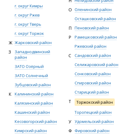
Н
Нелидовский район
г. округ Кимры
О
Оленинский район
г. округ Ржев
Осташковский район
г. округ Тверь
П
Пеновский район
г. округ Торжок
Р
Рамешковский район
Ж
Жарковский район
Ржевский район
З
Западнодвинский
С
Сандовский район
район
Селижаровский район
ЗАТО Озёрный
Сонковский район
ЗАТО Солнечный
Спировский район
Зубцовский район
Старицкий район
К
Калининский район
Т
Торжокский район
Калязинский район
Кашинский район
Торопецкий район
Кесовогорский район
У
Удомельский район
Кимрский район
Ф
Фировский район