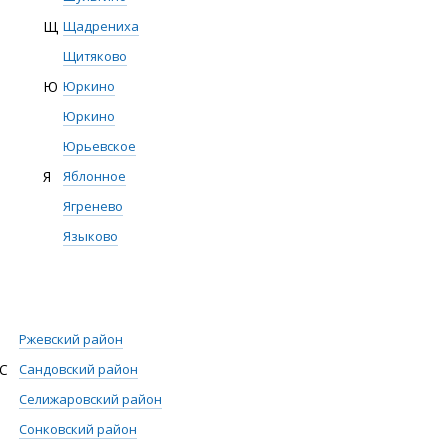
Щ
Щадрениха
Щитяково
Ю
Юркино
Юркино
Юрьевское
Я
Яблонное
Ягренево
Языково
Ржевский район
С
Сандовский район
Селижаровский район
Сонковский район