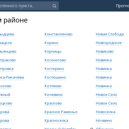
Прогн
м районе
выдцево
Константиново
Новая Слобода
мацкое
Корино
Новгородское
мьянцево
Корницы
Новиково
итраково
Косоногово
Новинка
итровка
Костерино
Новинка
ка-Рикачёва
Костюшино
Новинка
рохово
Котляево
Новинка
ужный
Кочевино
Новое Село
юцково
Красково
Новое Село
брова
Красное Раменье
Новоселка
брова
Красноселка
Ночвино