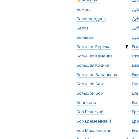
Ду
Бежицы
Ду
Белобородово
Ду
Белое
Ду
Беляево
Ду
Большая Бережа
Е
Евк
Большая Каменка
Еж
Большая Косиха
Еж
Большое Баранково
Еж
Большой Бор
Ели
Большой Бор
Ель
Бонькино
Ел
Бор Бельский
Ер
Бор Еремеевский
Еро
Бор Михалевский
Есь