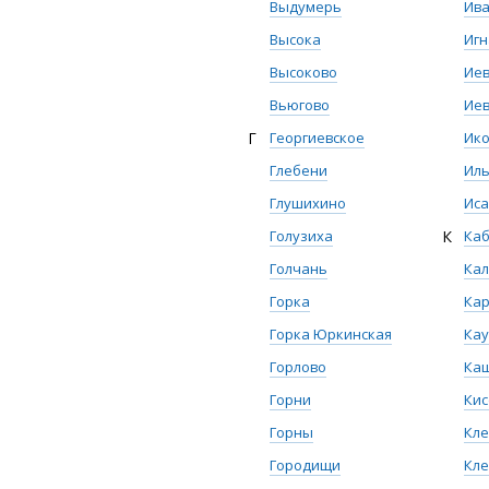
Выдумерь
Ив
Высока
Игн
Высоково
Ие
Вьюгово
Иев
Г
Георгиевское
Ик
Глебени
Ил
Глушихино
Иса
Голузиха
К
Каб
Голчань
Ка
Горка
Ка
Горка Юркинская
Ка
Горлово
Ка
Горни
Кис
Горны
Кл
Городищи
Кле