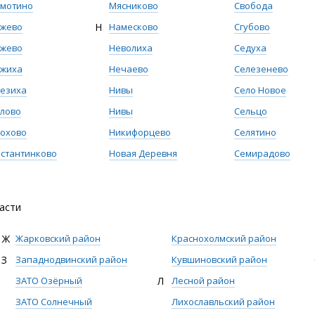
имотино
Мясниково
Свобода
яжево
Н
Намесково
Сгубово
яжево
Неволиха
Седуха
яжиха
Нечаево
Селезенево
езиха
Нивы
Село Новое
лово
Нивы
Сельцо
охово
Никифорцево
Селятино
стантинково
Новая Деревня
Семирадово
асти
Ж
Жарковский район
Краснохолмский район
З
Западнодвинский район
Кувшиновский район
ЗАТО Озёрный
Л
Лесной район
ЗАТО Солнечный
Лихославльский район