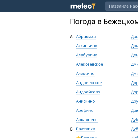
Погода в Бежецко
А
Абрамиха
Да
Аксиньино
Да
Алабузино
Де
Алексеевское
Дм
Алексино
Дм
Андреевское
Дор
Андрейково
До
Анискино
Др
Арефино
Др
Аркадьево
Ду
Б
Баляжиха
Ду
Бежецк