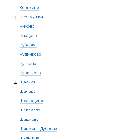
Хорькино
Ч
Черемушки
Чижово
Чирцово
Чубарка
Чудинково
Чулкино
Чурилково
Ш
Шалиха
Шачево
Шелбодино
Шепелёво
Шишково
Шишково-Дуброво
Шульгино