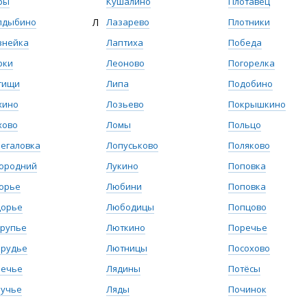
ры
Кушалино
Плотавец
лдыбино
Л
Лазарево
Плотники
знейка
Лаптиха
Победа
рки
Леоново
Погорелка
тищи
Липа
Подобино
хино
Лозьево
Покрышкино
хово
Ломы
Польцо
егаловка
Лопуськово
Поляково
городний
Лукино
Поповка
орье
Любини
Поповка
дорье
Любодицы
Попцово
крупье
Люткино
Поречье
прудье
Лютницы
Посохово
речье
Лядины
Потёсы
ручье
Ляды
Починок