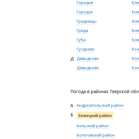
Городня
Кл
Городок
Кн
Градницы
Кн
Гряда
Кн
Губа
Ков
Гусарево
Коз
Д
Давыдково
Кол
Давыдково
Кон
Погода в районах Тверской обл
А
Андреапольский район
Б
Бежецкий район
Бельский район
Бологовский район