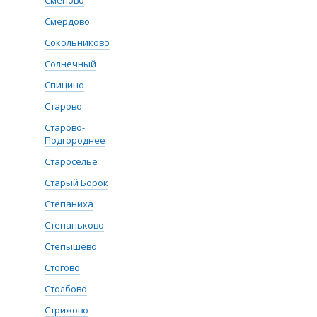
Сменово
Смердово
Сокольниково
Солнечный
Спицино
Старово
Старово-
Подгороднее
Староселье
Старый Борок
Степаниха
Степаньково
Степышево
Стогово
Столбово
Стрижово