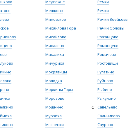
ашково
Медвежье
Речки
атово
Мешково
Речки
влево
Миновское
Речки Воейковы
ское
Михайлова Гора
Речки Орловы
орниково
Михайлово
Рожанцово
ьицино
Михалево
Романцево
ево
Михалиха
Ромачево
луково
Мичуриха
Ростовищи
ликино
Мокрявицы
Ругатино
релово
Молодка
Руйново
урово
Моркины Горы
Рыбино
шинка
Морозово
Рыкулино
елкино
Мошнино
С
Савельево
еймиха
Мурзиха
Сальниково
тиково
Мышенки
Саурово