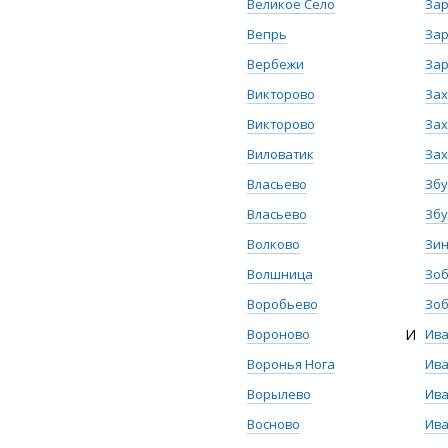
Великое Село
За
Вепрь
За
Вербежи
За
Викторово
За
Викторово
Зах
Виловатик
За
Власьево
Зб
Власьево
Зб
Волково
Зи
Волшница
Зо
Воробьево
Зо
Вороново
И
Ива
Воронья Нога
Ив
Ворылево
Ив
Восново
Ива