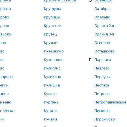
бровка
Красный Октябрь
О
Обенощи
бровка
Круглуша
Октябрь
брово
Крупицы
Опалёво
брово
Крупское
Орлиха 2-я
даково
Крутец
Орлиха 3-я
ово
Крутые
Осипово
ево
Куземкино
Осташково
ево
Кузнецово
П
Паршиха
ево
Кулигино
Пезлево
зарово
Куликино
Переузь
ники
Кулишка
Пестиха
ьцино
Кулово
Петрово
емеево
Курганы
Петропавловское
гнеевка
Кутани
Пивково
ки
Кучели
Пирожково