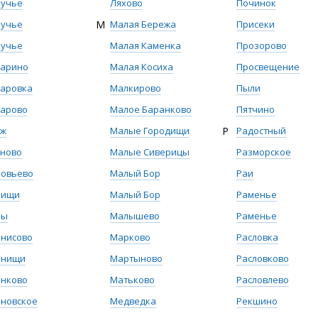
ручье
Ляхово
Починок
ручье
М
Малая Бережа
Присеки
ручье
Малая Каменка
Прозорово
харино
Малая Косиха
Просвещение
аровка
Малкирово
Пыли
харово
Малое Баранково
Пятчино
уж
Малые Городищи
Р
Радостный
уново
Малые Сиверицы
Разморское
новьево
Малый Бор
Раи
бищи
Малый Бор
Раменье
бы
Малышево
Раменье
нисово
Марково
Расловка
анищи
Мартыново
Расловково
анково
Матьково
Расловлево
новское
Медведка
Рекшино