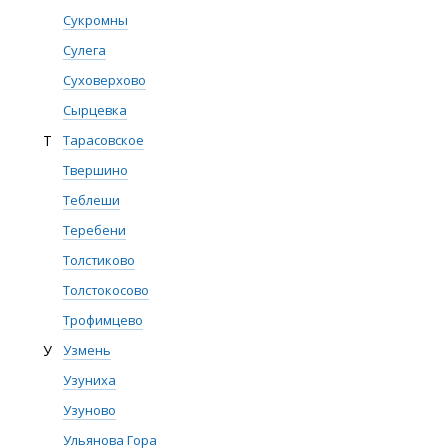
Сукромны
Сулега
Суховерхово
Сырцевка
Т
Тарасовское
Твершино
Теблеши
Теребени
Толстиково
Толстокосово
Трофимцево
У
Узмень
Узуниха
Узуново
Ульянова Гора