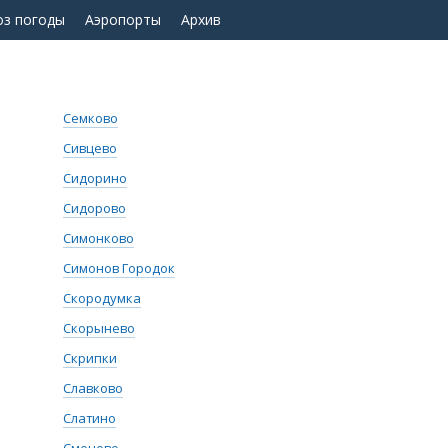
оз погоды
Аэропорты
Архив
Семково
Сивцево
Сидорино
Сидорово
Симонково
Симонов Городок
Скородумка
Скорынево
Скрипки
Славково
Слатино