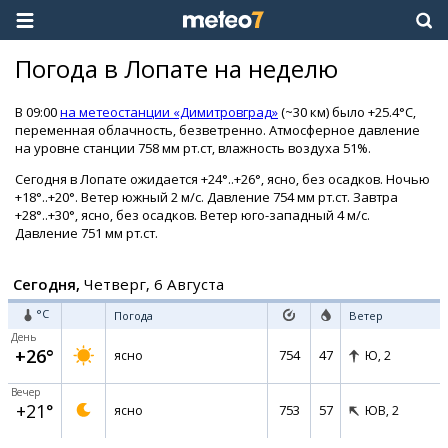
Погода в Лопате на неделю
В 09:00
на метеостанции «Димитровград»
(~30 км) было +25.4°C,
переменная облачность, безветренно. Атмосферное давление
на уровне станции 758 мм рт.ст, влажность воздуха 51%.
Сегодня в Лопате ожидается +24°..+26°, ясно, без осадков. Ночью
+18°..+20°. Ветер южный 2 м/с. Давление 754 мм рт.ст. Завтра
+28°..+30°, ясно, без осадков. Ветер юго-западный 4 м/с.
Давление 751 мм рт.ст.
Сегодня,
Четверг, 6 Августа
°C
Погода
Ветер
День
+26°
754
47
ясно
Ю,
2
Вечер
+21°
753
57
ясно
ЮВ,
2