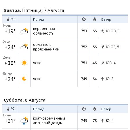
Завтра,
Пятница, 7 Августа
°C
Погода
Ветер
Ночь
переменная
+19°
753
66
ЮЮВ,
3
облачность
Утро
облачно с
+24°
752
56
ЮЮЗ,
5
прояснениями
День
+30°
751
46
ясно
ЮЗ,
4
Вечер
+24°
749
64
ясно
Ю,
3
Суббота,
8 Августа
°C
Погода
Ветер
Ночь
кратковременный
+21°
749
78
Ю,
4
ливневый дождь