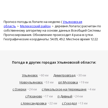
Прогноз погоды в Лопате на неделю (
Ульяновская
область
Мелекесский район
деревня Лопата
) расчитан по
собственному алгоритму на основе данных Всеобщей Системы
Прогнозирования. Обновление происходит 4 раза в сутки.
Географические координаты: 54.09, 49.2. Местное время 12:22
Погода в других городах Ульяновской области:
Ульяновск
Димитровград
~60 км
~30 км
Новоульяновск
рп Мулловка
~53 км
~19 км
с Озерки
с Никольское-на-Черемшане
~24 км
~4 км
с Рязаново
п Дивный
~17 км
~24 км
с Александровка
с Суходол
~22 км
~13 км