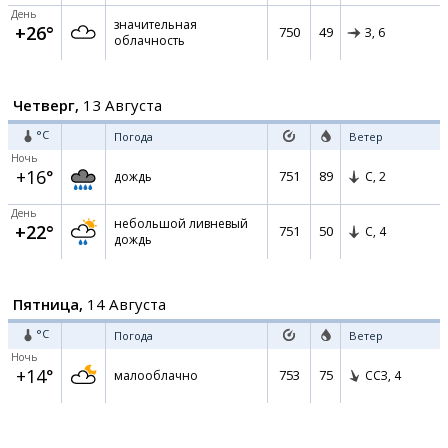
День
значительная
+26°
750
49
З,
6
облачность
Четверг,
13 Августа
°C
Погода
Ветер
Ночь
+16°
751
89
дождь
С,
2
День
небольшой ливневый
+22°
751
50
С,
4
дождь
Пятница,
14 Августа
°C
Погода
Ветер
Ночь
+14°
753
75
малооблачно
ССЗ,
4