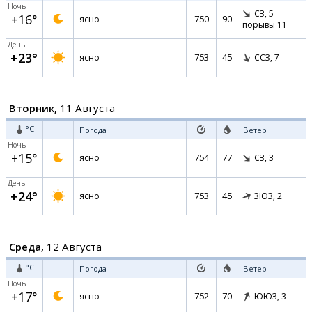
Ночь
СЗ,
5
+16°
750
90
ясно
порывы 11
День
+23°
753
45
ясно
ССЗ,
7
Вторник,
11 Августа
°C
Погода
Ветер
Ночь
+15°
754
77
ясно
СЗ,
3
День
+24°
753
45
ясно
ЗЮЗ,
2
Среда,
12 Августа
°C
Погода
Ветер
Ночь
+17°
752
70
ясно
ЮЮЗ,
3