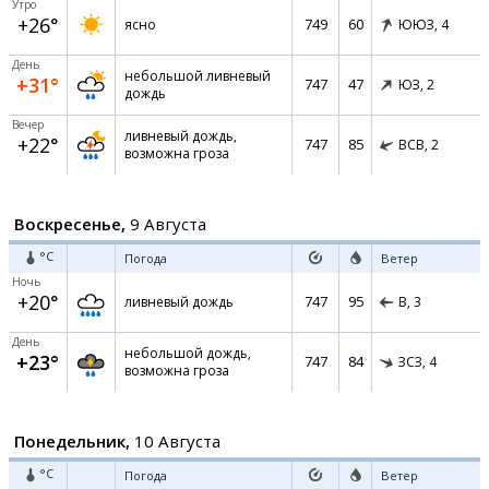
Утро
+26°
749
60
ясно
ЮЮЗ,
4
День
небольшой ливневый
+31°
747
47
ЮЗ,
2
дождь
Вечер
ливневый дождь,
+22°
747
85
ВСВ,
2
возможна гроза
Воскресенье,
9 Августа
°C
Погода
Ветер
Ночь
+20°
747
95
ливневый дождь
В,
3
День
небольшой дождь,
+23°
747
84
ЗСЗ,
4
возможна гроза
Понедельник,
10 Августа
°C
Погода
Ветер