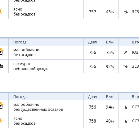
без осадков
ясно
757
43
ЗСЗ
%
без осадков
Погода
Давл
Влж
Вет
малооблачно
756
75
ЮЗ
%
без осадков
пасмурно
756
92
ЗСЗ
%
небольшой дождь
Погода
Давл
Влж
Вет
малооблачно
756
94
ССЗ
%
без существенных осадков
ясно
758
40
ССЗ
%
без осадков