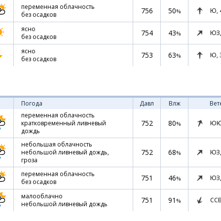
переменная облачность
756
50
Ю,
%
без осадков
ясно
754
43
ЮЗ
%
без осадков
ясно
753
63
Ю,
%
без осадков
Погода
Давл
Влж
Вет
переменная облачность
752
80
ЮЮ
кратковременный ливневый
%
дождь
небольшая облачность
752
68
ЮЗ
небольшой ливневый дождь,
%
гроза
переменная облачность
751
46
ЮЗ
%
без осадков
малооблачно
751
91
СС
%
небольшой ливневый дождь