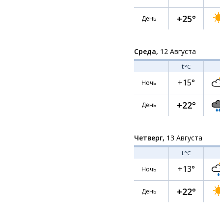
+25°
День
Среда,
12 Августа
t
°C
+15°
Ночь
+22°
День
Четверг,
13 Августа
t
°C
+13°
Ночь
+22°
День