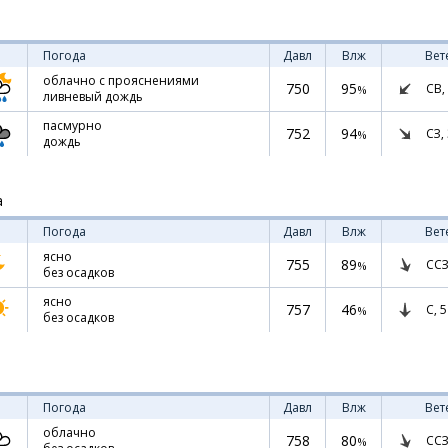
Погода
Давл
Влж
Вет
облачно с прояснениями
750
95
СВ,
%
ливневый дождь
пасмурно
752
94
СЗ,
%
дождь
а
Погода
Давл
Влж
Вет
ясно
755
89
ССЗ
%
без осадков
ясно
757
46
С,
5
%
без осадков
Погода
Давл
Влж
Вет
облачно
758
80
ССЗ
%