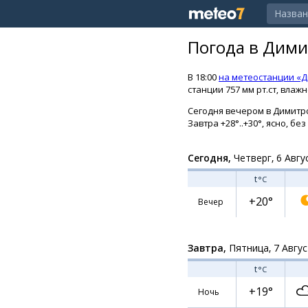
Погода в Дими
В 18:00
на метеостанции «
станции 757 мм рт.ст, влаж
Сегодня вечером в Димитров
Завтра +28°..+30°, ясно, бе
Сегодня,
Четверг, 6 Авгу
t
°C
+20°
Вечер
Завтра,
Пятница, 7 Авгу
t
°C
+19°
Ночь