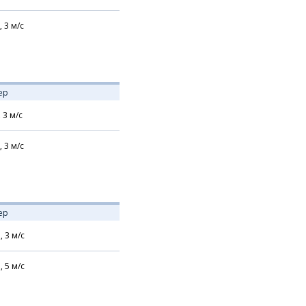
,
3
м/с
ер
,
3
м/с
,
3
м/с
ер
,
3
м/с
,
5
м/с