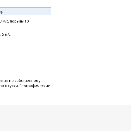
ер
3
м/с,
порывы 10
,
5
м/с
читан по собственному
а в сутки. Географические