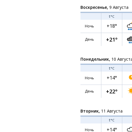
Воскресенье,
9 Августа
t
°C
+18°
Ночь
+21°
День
Понедельник,
10 Август
t
°C
+14°
Ночь
+22°
День
Вторник,
11 Августа
t
°C
+14°
Ночь