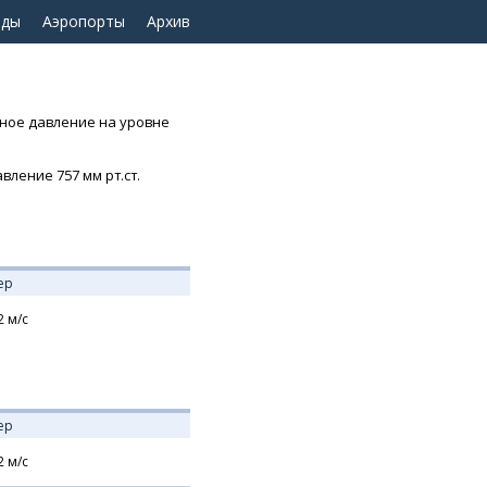
оды
Аэропорты
Архив
рное давление на уровне
вление 757 мм рт.ст.
ер
2
м/с
ер
2
м/с