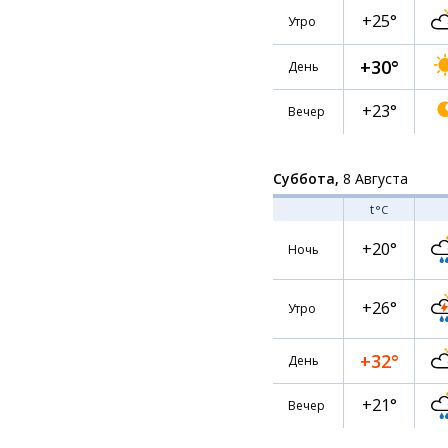
+25°
Утро
+30°
День
+23°
Вечер
Суббота,
8 Августа
t
°C
+20°
Ночь
+26°
Утро
+32°
День
+21°
Вечер