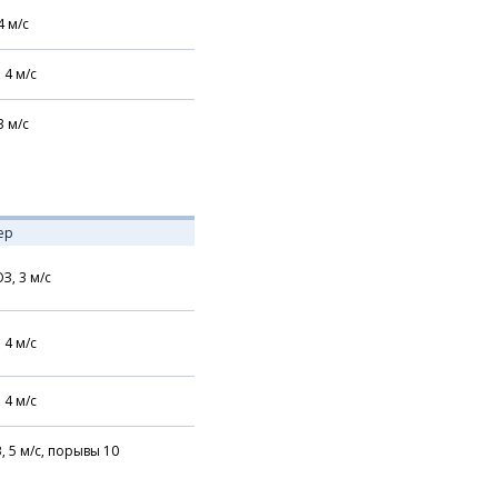
4
м/с
,
4
м/с
3
м/с
ер
З,
3
м/с
,
4
м/с
,
4
м/с
В,
5
м/с,
порывы 10