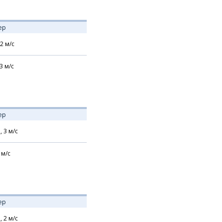
ер
2
м/с
3
м/с
ер
,
3
м/с
м/с
ер
,
2
м/с