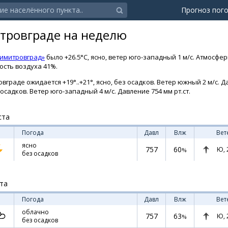
Прогноз пог
тровграде на неделю
Димитровград»
было +26.5°C, ясно, ветер юго-западный 1 м/с. Атмосфе
ность воздуха 41%.
граде ожидается +19°..+21°, ясно, без осадков. Ветер южный 2 м/с. Да
з осадков. Ветер юго-западный 4 м/с. Давление 754 мм рт.ст.
ста
Погода
Давл
Влж
Вет
ясно
757
60
Ю,
%
без осадков
ста
Погода
Давл
Влж
Вет
облачно
757
63
Ю,
%
без осадков