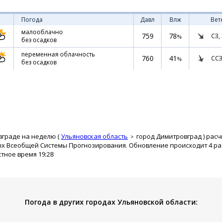
Погода
Давл
Влж
Вет
малооблачно
759
78
СЗ,
%
без осадков
переменная облачность
760
41
ССЗ
%
без осадков
вграде на неделю (
Ульяновская область
город Димитровград
) рас
ых Всеобщей Системы Прогнозирования. Обновление происходит 4 раз
стное время 19:28
Погода в других городах Ульяновской области: