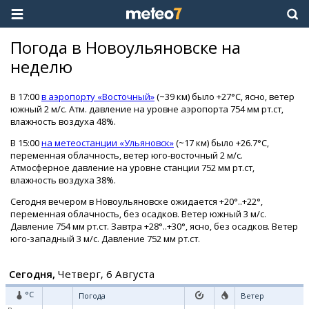
Погода в Новоульяновске на
неделю
В 17:00
в аэропорту «Восточный»
(~39 км) было +27°C, ясно, ветер
южный 2 м/с. Атм. давление на уровне аэропорта 754 мм рт.ст,
влажность воздуха 48%.
В 15:00
на метеостанции «Ульяновск»
(~17 км) было +26.7°C,
переменная облачность, ветер юго-восточный 2 м/с.
Атмосферное давление на уровне станции 752 мм рт.ст,
влажность воздуха 38%.
Сегодня вечером в Новоульяновске ожидается +20°..+22°,
переменная облачность, без осадков. Ветер южный 3 м/с.
Давление 754 мм рт.ст. Завтра +28°..+30°, ясно, без осадков. Ветер
юго-западный 3 м/с. Давление 752 мм рт.ст.
Сегодня,
Четверг, 6 Августа
°C
Погода
Ветер