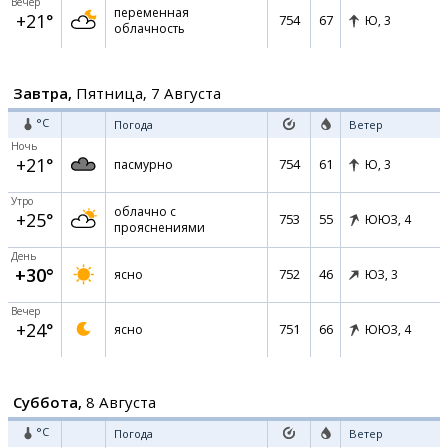
Вечер
переменная
+21°
754
67
Ю,
3
облачность
Завтра,
Пятница, 7 Августа
°C
Погода
Ветер
Ночь
+21°
754
61
пасмурно
Ю,
3
Утро
облачно с
+25°
753
55
ЮЮЗ,
4
прояснениями
День
+30°
752
46
ясно
ЮЗ,
3
Вечер
+24°
751
66
ясно
ЮЮЗ,
4
Суббота,
8 Августа
°C
Погода
Ветер