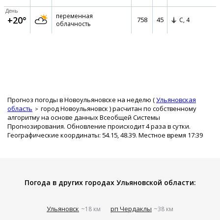
День
переменная
+20°
758
45
С,
4
облачность
Прогноз погоды в Новоульяновске на неделю (
Ульяновская
область
город Новоульяновск
) расчитан по собственному
алгоритму на основе данных Всеобщей Системы
Прогнозирования. Обновление происходит 4 раза в сутки.
Географические координаты: 54.15, 48.39. Местное время 17:39
Погода в других городах Ульяновской области:
Ульяновск
рп Чердаклы
~18 км
~38 км