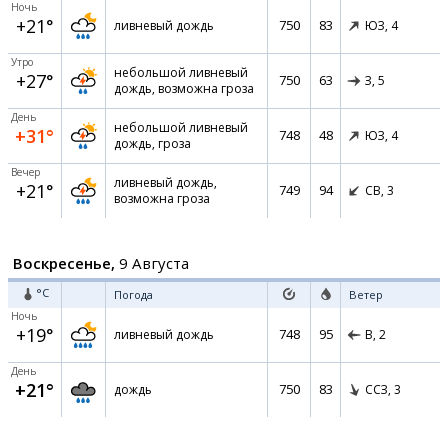
Ночь
+21°
750
83
ливневый дождь
ЮЗ,
4
Утро
небольшой ливневый
+27°
750
63
З,
5
дождь, возможна гроза
День
небольшой ливневый
+31°
748
48
ЮЗ,
4
дождь, гроза
Вечер
ливневый дождь,
+21°
749
94
СВ,
3
возможна гроза
Воскресенье,
9 Августа
°C
Погода
Ветер
Ночь
+19°
748
95
ливневый дождь
В,
2
День
+21°
750
83
дождь
ССЗ,
3