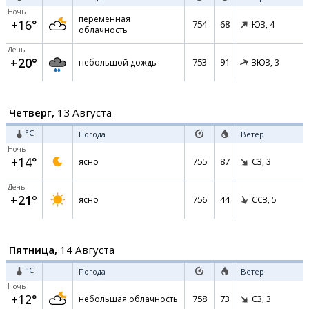
Ночь
переменная
+16°
754
68
ЮЗ,
4
облачность
День
+20°
753
91
небольшой дождь
ЗЮЗ,
3
Четверг,
13 Августа
°C
Погода
Ветер
Ночь
+14°
755
87
ясно
СЗ,
3
День
+21°
756
44
ясно
ССЗ,
5
Пятница,
14 Августа
°C
Погода
Ветер
Ночь
+12°
758
73
небольшая облачность
СЗ,
3