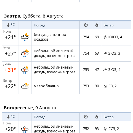
Завтра,
Суббота, 8 Августа
°C
Погода
Ветер
Ночь
без существенных
+21°
754
69
ЮЮЗ,
4
осадков
Утро
небольшой ливневый
+27°
754
63
ЗЮЗ,
3
дождь, возможна гроза
День
небольшой ливневый
+31°
753
47
ЗЮЗ,
4
дождь, возможна гроза
Вечер
+22°
753
90
малооблачно
СЗ,
2
Воскресенье,
9 Августа
°C
Погода
Ветер
Ночь
небольшой ливневый
+20°
752
93
ССЗ,
2
дождь, возможна гроза