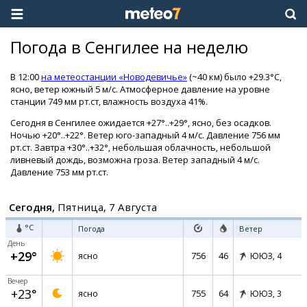
Погода в Сенгилее на неделю
В 12:00
на метеостанции «Новодевичье»
(~40 км) было +29.3°C,
ясно, ветер южный 5 м/с. Атмосферное давление на уровне
станции 749 мм рт.ст, влажность воздуха 41%.
Сегодня в Сенгилее ожидается +27°..+29°, ясно, без осадков.
Ночью +20°..+22°. Ветер юго-западный 4 м/с. Давление 756 мм
рт.ст. Завтра +30°..+32°, небольшая облачность, небольшой
ливневый дождь, возможна гроза. Ветер западный 4 м/с.
Давление 753 мм рт.ст.
Сегодня,
Пятница, 7 Августа
°C
Погода
Ветер
День
+29°
756
46
ясно
ЮЮЗ,
4
Вечер
+23°
755
64
ясно
ЮЮЗ,
3