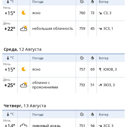
°C
Погода
Ветер
Ночь
+15°
760
73
ясно
СЗ,
3
День
+22°
759
45
небольшая облачность
ЗСЗ,
1
Среда,
12 Августа
°C
Погода
Ветер
Ночь
+15°
757
69
ясно
ЮЮВ,
3
День
облачно с
+25°
753
51
ЗЮЗ,
3
прояснениями
Четверг,
13 Августа
°C
Погода
Ветер
Ночь
+14°
751
94
ливневый дождь
ЗСЗ,
3