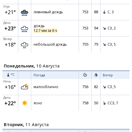
Утро
+21°
753
88
ливневый дождь
С,
3
День
дождь
+23°
753
94
СЗ,
2
12.7 мм за 6 ч
Вечер
+18°
755
79
небольшой дождь
СЗ,
5
Понедельник,
10 Августа
°C
Погода
Ветер
Ночь
+16°
756
82
малооблачно
СЗ,
5
День
+22°
758
50
ясно
ССЗ,
7
Вторник,
11 Августа