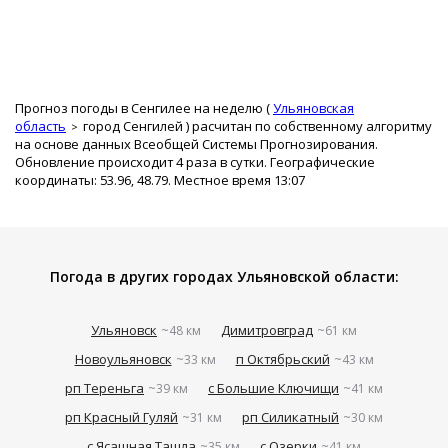
Прогноз погоды в Сенгилее на неделю (
Ульяновская
область
город Сенгилей
) расчитан по собственному алгоритму
на основе данных Всеобщей Системы Прогнозирования.
Обновление происходит 4 раза в сутки. Географические
координаты: 53.96, 48.79. Местное время 13:07
Погода в других городах Ульяновской области:
Ульяновск
Димитровград
~48 км
~61 км
Новоульяновск
п Октябрьский
~33 км
~43 км
рп Тереньга
с Большие Ключищи
~39 км
~41 км
рп Красный Гуляй
рп Силикатный
~31 км
~30 км
с Ясашная Ташла
с Озерки
~35 км
~41 км