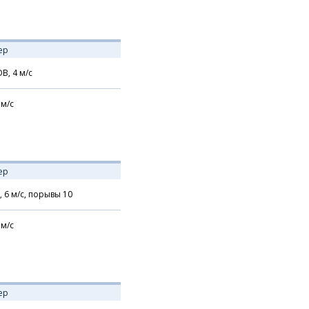
ер
В,
4
м/с
м/с
ер
,
6
м/с,
порывы 10
м/с
ер