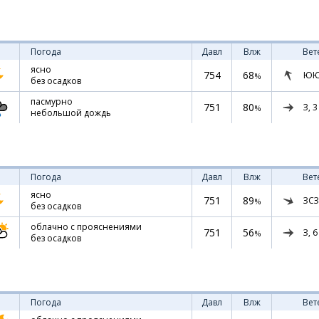
Погода
Давл
Влж
Вет
ясно
754
68
ЮЮ
%
без осадков
пасмурно
751
80
З,
3
%
небольшой дождь
Погода
Давл
Влж
Вет
ясно
751
89
ЗСЗ
%
без осадков
облачно с прояснениями
751
56
З,
6
%
без осадков
Погода
Давл
Влж
Вет