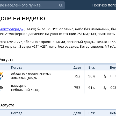
Прогноз пог
доле на неделю
Димитровград»
(~44 км) было +23.1°C, облачно, небо без изменений, б
/с. Атмосферное давление на уровне станции 753 мм рт.ст, влажность
ся +25°..+27°, облачно с прояснениями, ливневый дождь. Ночью +15°..
2 мм рт.ст. Завтра +21°..+23°, ясно, без осадков. Ветер северный 7 м/с.
Августа
Погода
Давл
Влж
Вет
облачно с прояснениями
752
90
ССЗ
%
ливневый дождь
пасмурно
753
91
ССЗ
%
небольшой дождь
 Августа
Погода
Давл
Влж
Вет