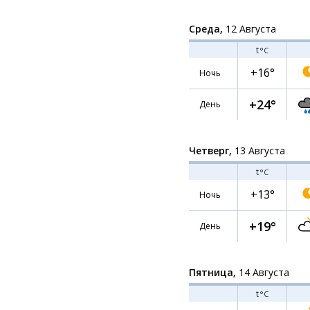
Среда,
12 Августа
t
°C
+16°
Ночь
+24°
День
Четверг,
13 Августа
t
°C
+13°
Ночь
+19°
День
Пятница,
14 Августа
t
°C