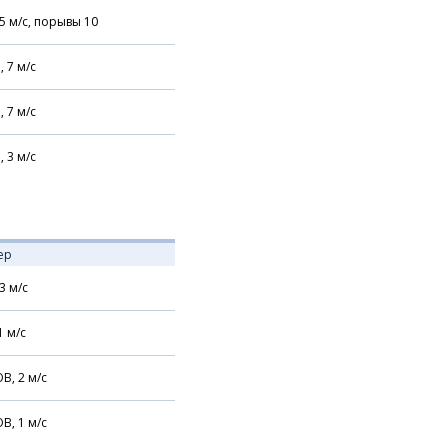
5
м/с,
порывы 10
,
7
м/с
,
7
м/с
,
3
м/с
ер
3
м/с
1
м/с
В,
2
м/с
В,
1
м/с