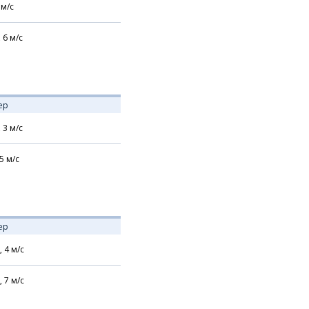
м/с
,
6
м/с
ер
,
3
м/с
5
м/с
ер
,
4
м/с
,
7
м/с