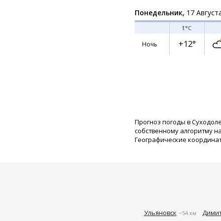
Понедельник,
17 Август
t
°C
+12°
Ночь
Прогноз погоды в Суходоле
собственному алгоритму н
Географические координаты:
Ульяновск
Димит
~54 км