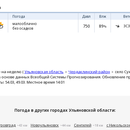
а
Погода
Давл
Влж
Вет
малооблачно
750
89
ЗСЗ
%
без осадков
 на неделю (
Ульяновская область
Чердаклинский район
село Су
а основе данных Всеобщей Системы Прогнозирования. Обновление про
 54.03, 49.03. Местное время 14:01
Погода в других городах Ульяновской области:
ровград
Новоульяновск
Сенгилей
с Никольск
~43 км
~44 км
~18 км