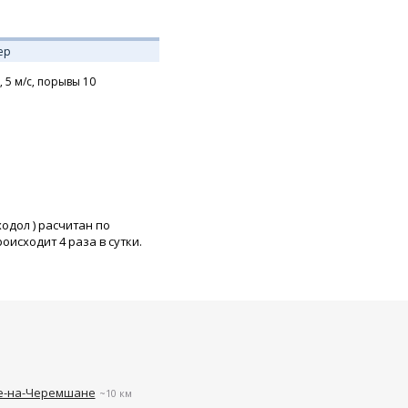
ер
,
5
м/с,
порывы 10
ходол
) расчитан по
исходит 4 раза в сутки.
ое-на-Черемшане
~10 км