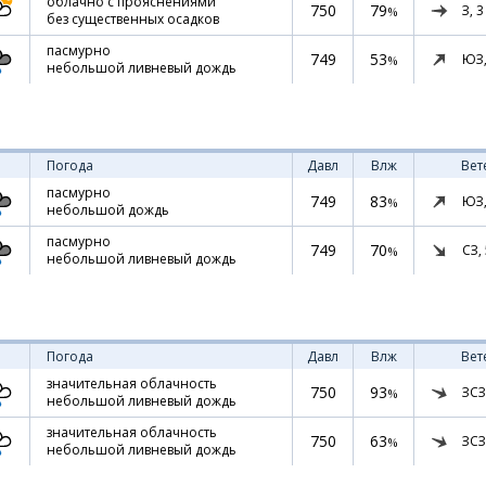
облачно с прояснениями
750
79
З,
3
%
без существенных осадков
пасмурно
749
53
ЮЗ
%
небольшой ливневый дождь
Погода
Давл
Влж
Вет
пасмурно
749
83
ЮЗ
%
небольшой дождь
пасмурно
749
70
СЗ,
%
небольшой ливневый дождь
Погода
Давл
Влж
Вет
значительная облачность
750
93
ЗСЗ
%
небольшой ливневый дождь
значительная облачность
750
63
ЗСЗ
%
небольшой ливневый дождь