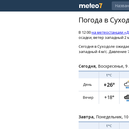
Погода в Сухо
В 12:00
на метеостанции «
осадки, ветер западный 2 м
Сегодня в Суходоле ожидает
западный 4 м/с. Давление 75
Сегодня,
Воскресенье, 9 
t
°C
+26°
День
+18°
Вечер
Завтра,
Понедельник, 10
t
°C