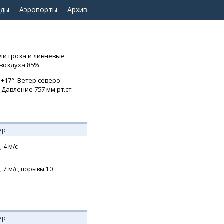
оды
Аэропорты
Архив
ыли гроза и ливневые
 воздуха 85%.
+17°. Ветер северо-
 Давление 757 мм рт.ст.
ер
,
4
м/с
,
7
м/с,
порывы 10
ер