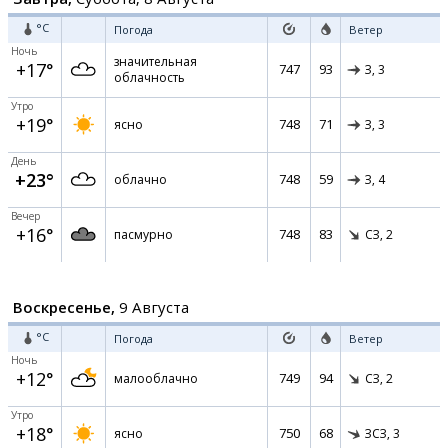
°C
Погода
Ветер
Ночь
значительная
+17°
747
93
З,
3
облачность
Утро
+19°
748
71
ясно
З,
3
День
+23°
748
59
облачно
З,
4
Вечер
+16°
748
83
пасмурно
СЗ,
2
Воскресенье,
9 Августа
°C
Погода
Ветер
Ночь
+12°
749
94
малооблачно
СЗ,
2
Утро
+18°
750
68
ясно
ЗСЗ,
3