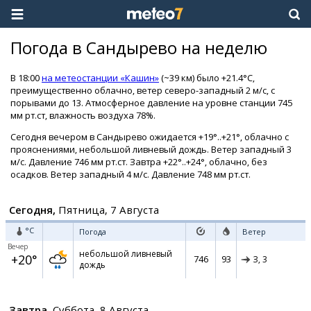
Погода в Сандырево на неделю
В 18:00
на метеостанции «Кашин»
(~39 км) было +21.4°C,
преимущественно облачно, ветер северо-западный 2 м/с, с
порывами до 13. Атмосферное давление на уровне станции 745
мм рт.ст, влажность воздуха 78%.
Сегодня вечером в Сандырево ожидается +19°..+21°, облачно с
прояснениями, небольшой ливневый дождь. Ветер западный 3
м/с. Давление 746 мм рт.ст. Завтра +22°..+24°, облачно, без
осадков. Ветер западный 4 м/с. Давление 748 мм рт.ст.
Сегодня,
Пятница, 7 Августа
°C
Погода
Ветер
Вечер
небольшой ливневый
+20°
746
93
З,
3
дождь
Завтра,
Суббота, 8 Августа