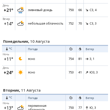
День
+21°
750
66
ливневый дождь
СЗ,
4
Вечер
+14°
752
70
небольшая облачность
СЗ,
3
Понедельник,
10 Августа
°C
Погода
Ветер
Ночь
+11°
754
81
ясно
З,
1
День
+24°
753
41
ясно
ЮЗ,
3
Вторник,
11 Августа
°C
Погода
Ветер
Ночь
переменная
+13°
750
77
Ю,
3
облачность