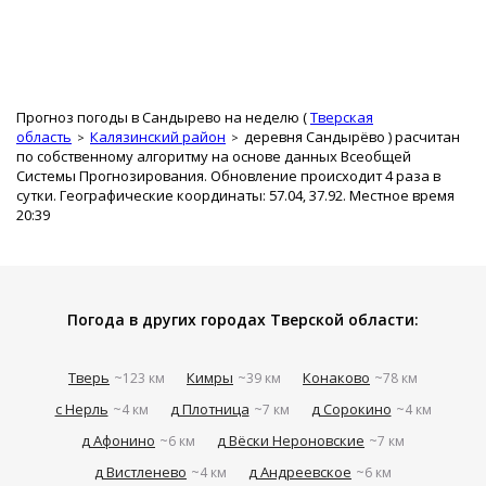
Прогноз погоды в Сандырево на неделю (
Тверская
область
Калязинский район
деревня Сандырёво
) расчитан
по собственному алгоритму на основе данных Всеобщей
Системы Прогнозирования. Обновление происходит 4 раза в
сутки. Географические координаты: 57.04, 37.92. Местное время
20:39
Погода в других городах Тверской области:
Тверь
Кимры
Конаково
~123 км
~39 км
~78 км
с Нерль
д Плотница
д Сорокино
~4 км
~7 км
~4 км
д Афонино
д Вёски Нероновские
~6 км
~7 км
д Вистленево
д Андреевское
~4 км
~6 км