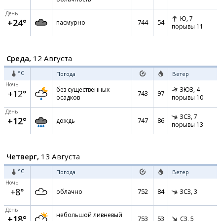
День
Ю,
7
+24°
744
54
пасмурно
порывы 11
Среда,
12 Августа
°C
Погода
Ветер
Ночь
без существенных
ЗЮЗ,
4
+12°
743
97
осадков
порывы 10
День
ЗСЗ,
7
+12°
747
86
дождь
порывы 13
Четверг,
13 Августа
°C
Погода
Ветер
Ночь
+8°
752
84
облачно
ЗСЗ,
3
День
небольшой ливневый
+18°
753
53
СЗ,
5