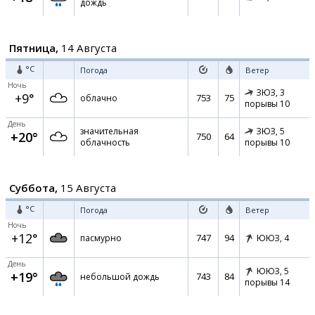
дождь
Пятница,
14 Августа
°C
Погода
Ветер
Ночь
ЗЮЗ,
3
+9°
753
75
облачно
порывы 10
День
значительная
ЗЮЗ,
5
+20°
750
64
облачность
порывы 10
Суббота,
15 Августа
°C
Погода
Ветер
Ночь
+12°
747
94
пасмурно
ЮЮЗ,
4
День
ЮЮЗ,
5
+19°
743
84
небольшой дождь
порывы 14