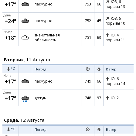
ЮЗ,
6
+17°
753
66
пасмурно
порывы 13
День
ЮЗ,
6
+24°
752
45
пасмурно
порывы 10
Вечер
значительная
Ю,
4
+18°
751
63
облачность
порывы 11
Вторник,
11 Августа
°C
Погода
Ветер
Ночь
Ю,
6
+17°
749
66
пасмурно
порывы 14
День
+17°
748
97
дождь
Ю,
2
Среда,
12 Августа
°C
Погода
Ветер