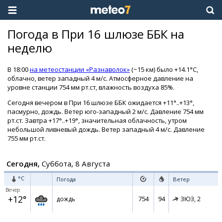
Погода в При 16 шлюзе ББК на
неделю
В 18:00
на метеостанции «Разнаволок»
(~15 км) было +14.1°C,
облачно, ветер западный 4 м/с. Атмосферное давление на
уровне станции 754 мм рт.ст, влажность воздуха 85%.
Сегодня вечером в При 16 шлюзе ББК ожидается +11°..+13°,
пасмурно, дождь. Ветер юго-западный 2 м/с. Давление 754 мм
рт.ст. Завтра +17°..+19°, значительная облачность, утром
небольшой ливневый дождь. Ветер западный 4 м/с. Давление
755 мм рт.ст.
Сегодня,
Суббота, 8 Августа
°C
Погода
Ветер
Вечер
+12°
754
94
дождь
ЗЮЗ,
2