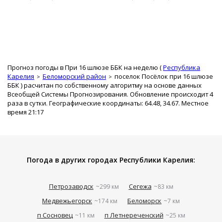
Прогноз погоды в При 16 шлюзе ББК на неделю (
Республика
Карелия
Беломорский район
поселок Посёлок при 16 шлюзе
ББК
) расчитан по собственному алгоритму на основе данных
Всеобщей Системы Прогнозирования. Обновление происходит 4
раза в сутки. Географические координаты: 64.48, 34.67. Местное
время 21:17
Погода в других городах Республики Карелия:
Петрозаводск
Сегежа
~299 км
~83 км
Медвежьегорск
Беломорск
~174 км
~7 км
п Сосновец
п Летнереченский
~11 км
~25 км