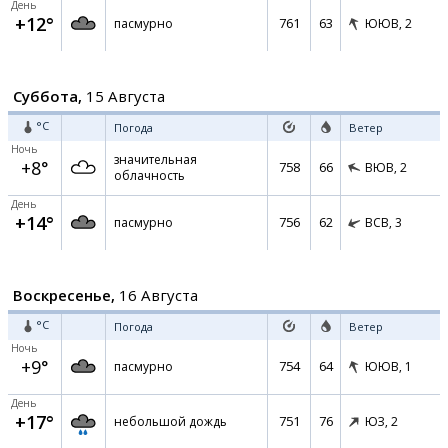
День
+12°
761
63
пасмурно
ЮЮВ,
2
Суббота,
15 Августа
°C
Погода
Ветер
Ночь
значительная
+8°
758
66
ВЮВ,
2
облачность
День
+14°
756
62
пасмурно
ВСВ,
3
Воскресенье,
16 Августа
°C
Погода
Ветер
Ночь
+9°
754
64
пасмурно
ЮЮВ,
1
День
+17°
751
76
небольшой дождь
ЮЗ,
2