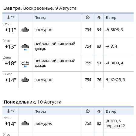
Завтра,
Воскресенье, 9 Августа
°C
Погода
Ветер
Ночь
+11°
754
94
пасмурно
ЗЮЗ,
3
Утро
небольшой ливневый
+13°
754
83
З,
4
дождь
День
небольшой ливневый
+18°
755
53
ЗЮЗ,
4
дождь
Вечер
+14°
754
76
пасмурно
ЮЮВ,
3
Понедельник,
10 Августа
°C
Погода
Ветер
Ночь
ЮЗ,
5
+14°
753
82
пасмурно
порывы 12
Утро