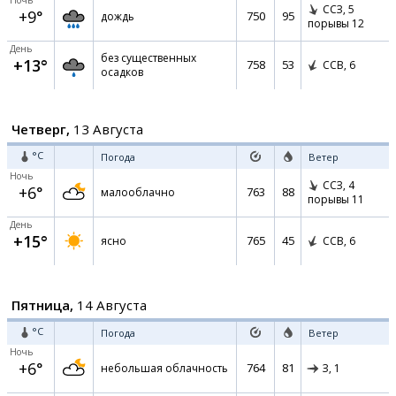
Ночь
ССЗ,
5
+9°
750
95
дождь
порывы 12
День
без существенных
+13°
758
53
ССВ,
6
осадков
Четверг,
13 Августа
°C
Погода
Ветер
Ночь
ССЗ,
4
+6°
763
88
малооблачно
порывы 11
День
+15°
765
45
ясно
ССВ,
6
Пятница,
14 Августа
°C
Погода
Ветер
Ночь
+6°
764
81
небольшая облачность
З,
1