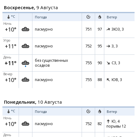
Воскресенье,
9 Августа
°C
Погода
Ветер
Ночь
+10°
751
97
пасмурно
ЗЮЗ,
3
Утро
+11°
752
95
пасмурно
З,
3
День
без существенных
+11°
755
90
СЗ,
3
осадков
Вечер
+10°
755
88
пасмурно
ЮВ,
3
Понедельник,
10 Августа
°C
Погода
Ветер
Ночь
Ю,
4
+10°
752
82
пасмурно
порывы 12
День