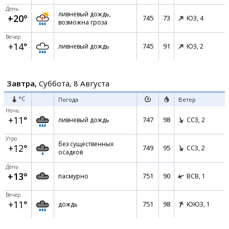
День
ливневый дождь,
+20°
745
73
ЮЗ,
4
возможна гроза
Вечер
+14°
745
91
ливневый дождь
ЮЗ,
2
Завтра,
Суббота, 8 Августа
°C
Погода
Ветер
Ночь
+11°
747
98
ливневый дождь
ССЗ,
2
Утро
без существенных
+12°
749
95
ССЗ,
2
осадков
День
+13°
751
90
пасмурно
ВСВ,
1
Вечер
+11°
751
98
дождь
ЮЮЗ,
1