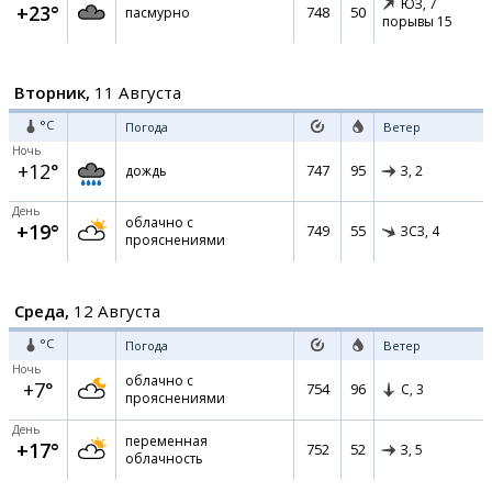
ЮЗ,
7
+23°
748
50
пасмурно
порывы 15
Вторник,
11 Августа
°C
Погода
Ветер
Ночь
+12°
747
95
дождь
З,
2
День
облачно с
+19°
749
55
ЗСЗ,
4
прояснениями
Среда,
12 Августа
°C
Погода
Ветер
Ночь
облачно с
+7°
754
96
С,
3
прояснениями
День
переменная
+17°
752
52
З,
5
облачность