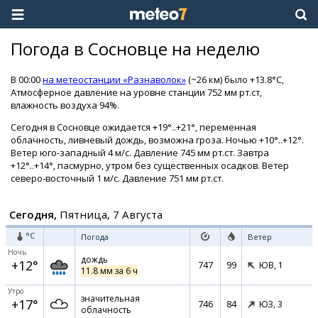
Погода в Сосновце на неделю
В 00:00
на метеостанции «Разнаволок»
(~26 км) было +13.8°C,
Атмосферное давление на уровне станции 752 мм рт.ст,
влажность воздуха 94%.
Сегодня в Сосновце ожидается +19°..+21°, переменная
облачность, ливневый дождь, возможна гроза. Ночью +10°..+12°.
Ветер юго-западный 4 м/с. Давление 745 мм рт.ст. Завтра
+12°..+14°, пасмурно, утром без существенных осадков. Ветер
северо-восточный 1 м/с. Давление 751 мм рт.ст.
Сегодня,
Пятница, 7 Августа
°C
Погода
Ветер
Ночь
дождь
+12°
747
99
ЮВ,
1
11.8 мм за 6 ч
Утро
значительная
+17°
746
84
ЮЗ,
3
облачность