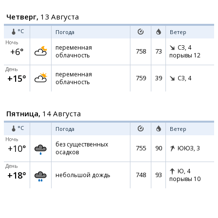
Четверг,
13 Августа
°C
Погода
Ветер
Ночь
переменная
СЗ,
4
+6°
758
73
облачность
порывы 12
День
переменная
+15°
759
39
СЗ,
4
облачность
Пятница,
14 Августа
°C
Погода
Ветер
Ночь
без существенных
+10°
755
90
ЮЮЗ,
3
осадков
День
Ю,
4
+18°
748
93
небольшой дождь
порывы 10