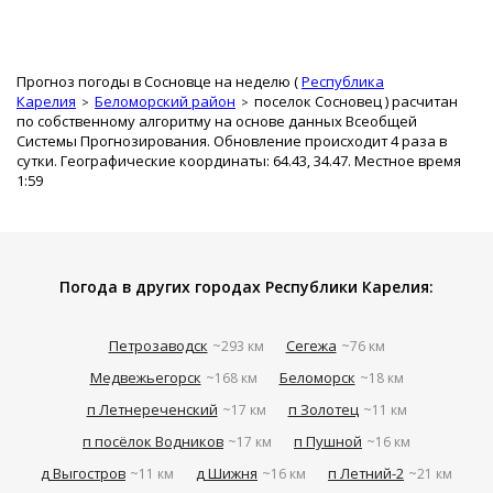
Прогноз погоды в Сосновце на неделю (
Республика
Карелия
Беломорский район
поселок Сосновец
) расчитан
по собственному алгоритму на основе данных Всеобщей
Системы Прогнозирования. Обновление происходит 4 раза в
сутки. Географические координаты: 64.43, 34.47. Местное время
1:59
Погода в других городах Республики Карелия:
Петрозаводск
Сегежа
~293 км
~76 км
Медвежьегорск
Беломорск
~168 км
~18 км
п Летнереченский
п Золотец
~17 км
~11 км
п посёлок Водников
п Пушной
~17 км
~16 км
д Выгостров
д Шижня
п Летний-2
~11 км
~16 км
~21 км