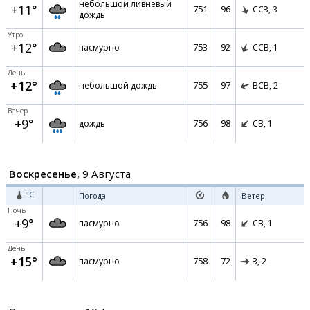
небольшой ливневый
+11°
751
96
ССЗ,
3
дождь
Утро
+12°
753
92
пасмурно
ССВ,
1
День
+12°
755
97
небольшой дождь
ВСВ,
2
Вечер
+9°
756
98
дождь
СВ,
1
Воскресенье,
9 Августа
°C
Погода
Ветер
Ночь
+9°
756
98
пасмурно
СВ,
1
День
+15°
758
72
пасмурно
З,
2