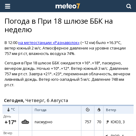
Погода в При 18 шлюзе ББК на
неделю
В 12:00
на метеостанции «Разнаволок»
(~12 км) было +16.3°C,
ветер южный 2 м/с. Атмосферное давление на уровне станции
757 мм рт.ст, влажность воздуха 74%.
Сегодня в При 18 шлюзе ББК ожидается +16°..+18°, пасмурно,
вечером дождь. Ночью +10°..+12°. Ветер южный 3 м/с. Давление
757 мм рт.ст. Завтра +21°..+23°, переменная облачность, вечером
ливневый дождь. Ветер юго-западный 5 м/с. Давление 748 мм
рт.ст.
Сегодня,
Четверг, 6 Августа
°C
Погода
Ветер
День
+17°
757
70
пасмурно
ЮЮЗ,
3
Вечер