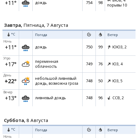
ВЮВ,
4
+11°
754
98
дождь
порывы 10
Завтра,
Пятница, 7 Августа
°C
Погода
Ветер
Ночь
+11°
750
99
дождь
ЮЮЗ,
2
Утро
переменная
+17°
749
76
ЮЗ,
4
облачность
День
небольшой ливневый
+22°
748
50
ЮЗ,
5
дождь, возможна гроза
Вечер
+13°
748
96
ливневый дождь
ССВ,
2
Суббота,
8 Августа
°C
Погода
Ветер
Ночь