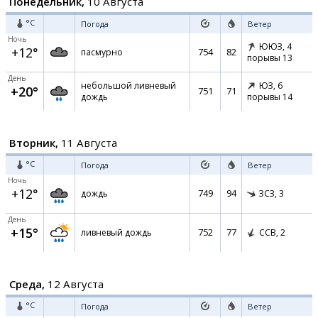
Понедельник,
10 Августа
°C
Погода
Ветер
Ночь
ЮЮЗ,
4
+12°
754
82
пасмурно
порывы 13
День
небольшой ливневый
ЮЗ,
6
+20°
751
71
дождь
порывы 14
Вторник,
11 Августа
°C
Погода
Ветер
Ночь
+12°
749
94
дождь
ЗСЗ,
3
День
+15°
752
77
ливневый дождь
ССВ,
2
Среда,
12 Августа
°C
Погода
Ветер