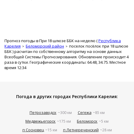
Прогноз погоды в При 18 шлюзе ББК на неделю (
Республика
Карелия
Беломорский район
поселок посёлок при 18 шлюзе
ББК
) расчитан по собственному алгоритму на основе данных
Всеобщей Системы Прогнозирования. Обновление происходит 4
раза в сутки. Географические координаты: 64.48, 34.75. Местное
время 12:34
Погода в других городах Республики Карелия:
Петрозаводск
Сегежа
~300 км
~85 км
Медвежьегорск
Беломорск
~175 км
~5 км
п Сосновец
п Летнереченский
~15 км
~28 км