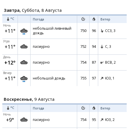
Завтра,
Суббота, 8 Августа
°C
Погода
Ветер
Ночь
небольшой ливневый
+11°
750
96
ССЗ,
3
дождь
Утро
+11°
752
94
пасмурно
С,
3
День
+12°
754
87
пасмурно
ВСВ,
2
Вечер
+11°
755
97
небольшой дождь
ЮЗ,
1
Воскресенье,
9 Августа
°C
Погода
Ветер
Ночь
+9°
754
95
пасмурно
ЮЗ,
2