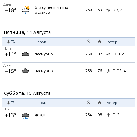
День
без существенных
+18°
760
63
ЗСЗ,
2
осадков
Пятница,
14 Августа
°C
Погода
Ветер
Ночь
+11°
760
87
пасмурно
ЗЮЗ,
2
День
+15°
758
76
пасмурно
ЮЮЗ,
4
Суббота,
15 Августа
°C
Погода
Ветер
Ночь
+13°
754
98
дождь
Ю,
3