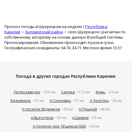
Прогноз погоды в Шуерецком на неделю (
Республика
Карелия
Беломорский район
село Шуерецкое
) расчитан по
собственному алгоритму на основе данных Всеобщей Системы
Прогнозирования. Обновление происходит 4 раза в сутки.
Географические координаты: 64.74, 34.71. Местное время 13:37
Погода в других городах Республики Карелия:
Петрозаводск
Сегежа
Кемь
~329 км
~113 км
~24 км
Беломорск
п Сосновец
п Золотец
~25 км
~37 км
~28 км
п посёлок Водников
п Пушной
~28 км
~46 км
д Выгостров
д Шижня
~29 км
~29 км
п посёлок при 18 шлюзе ББК
~29 км