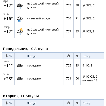
Утро
небольшой ливневый
+12°
755
88
ЗСЗ,
2
дождь
День
+16°
756
71
ливневый дождь
ЗСЗ,
2
Вечер
небольшой ливневый
+12°
757
89
ЮЗ,
2
дождь
Понедельник,
10 Августа
°C
Погода
Ветер
Ночь
+11°
755
89
пасмурно
Ю,
3
День
ЮЮЗ,
6
+23°
751
50
пасмурно
порывы 12
Вторник,
11 Августа
°C
Погода
Ветер