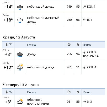
Ночь
+14°
749
95
небольшой дождь
ЮЗ,
4
День
небольшой ливневый
+18°
750
66
В,
1
дождь
Среда,
12 Августа
°C
Погода
Ветер
Ночь
ССВ,
9
+8°
756
94
дождь
порывы 14
День
+12°
761
51
небольшой дождь
ССВ,
4
Четверг,
13 Августа
°C
Погода
Ветер
Ночь
облачно с
+8°
761
85
З,
3
прояснениями