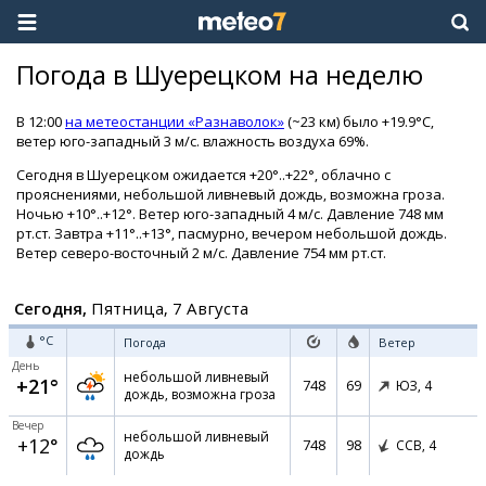
Погода в Шуерецком на неделю
В 12:00
на метеостанции «Разнаволок»
(~23 км) было +19.9°C,
ветер юго-западный 3 м/с. влажность воздуха 69%.
Сегодня в Шуерецком ожидается +20°..+22°, облачно с
прояснениями, небольшой ливневый дождь, возможна гроза.
Ночью +10°..+12°. Ветер юго-западный 4 м/с. Давление 748 мм
рт.ст. Завтра +11°..+13°, пасмурно, вечером небольшой дождь.
Ветер северо-восточный 2 м/с. Давление 754 мм рт.ст.
Сегодня,
Пятница, 7 Августа
°C
Погода
Ветер
День
небольшой ливневый
+21°
748
69
ЮЗ,
4
дождь, возможна гроза
Вечер
небольшой ливневый
+12°
748
98
ССВ,
4
дождь