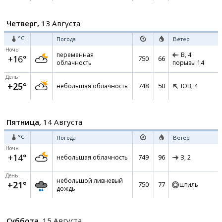
Четверг,
13 Августа
°C
Погода
Ветер
Ночь
переменная
В,
4
+16°
750
66
облачность
порывы 14
День
+25°
748
50
небольшая облачность
ЮВ,
4
Пятница,
14 Августа
°C
Погода
Ветер
Ночь
+14°
749
96
небольшая облачность
З,
2
День
небольшой ливневый
+21°
750
77
штиль
дождь
Суббота,
15 Августа