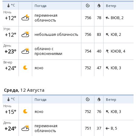
°C
Погода
Ветер
Ночь
переменная
+12°
756
78
ВЮВ,
2
облачность
Утро
+12°
756
83
небольшая облачность
ЮВ,
2
День
облачно с
+23°
754
40
ЮЮВ,
4
прояснениями
Вечер
+24°
752
47
ясно
ЮВ,
3
Среда,
12 Августа
°C
Погода
Ветер
Ночь
+15°
752
76
ясно
ЮВ,
3
День
переменная
+24°
751
37
В,
5
облачность