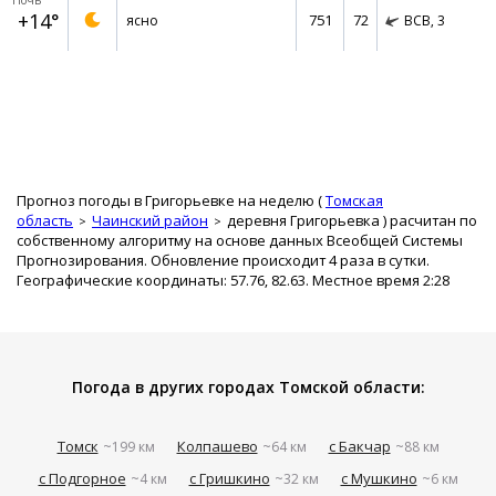
Ночь
+14°
751
72
ясно
ВСВ,
3
Прогноз погоды в Григорьевке на неделю (
Томская
область
Чаинский район
деревня Григорьевка
) расчитан по
собственному алгоритму на основе данных Всеобщей Системы
Прогнозирования. Обновление происходит 4 раза в сутки.
Географические координаты: 57.76, 82.63. Местное время 2:28
Погода в других городах Томской области:
Томск
Колпашево
с Бакчар
~199 км
~64 км
~88 км
с Подгорное
с Гришкино
с Мушкино
~4 км
~32 км
~6 км