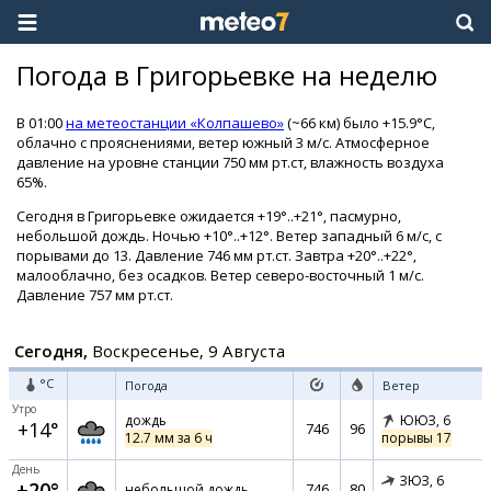
Погода в Григорьевке на неделю
В 01:00
на метеостанции «Колпашево»
(~66 км) было +15.9°C,
облачно с прояснениями, ветер южный 3 м/с. Атмосферное
давление на уровне станции 750 мм рт.ст, влажность воздуха
65%.
Сегодня в Григорьевке ожидается +19°..+21°, пасмурно,
небольшой дождь. Ночью +10°..+12°. Ветер западный 6 м/с, с
порывами до 13. Давление 746 мм рт.ст. Завтра +20°..+22°,
малооблачно, без осадков. Ветер северо-восточный 1 м/с.
Давление 757 мм рт.ст.
Сегодня,
Воскресенье, 9 Августа
°C
Погода
Ветер
Утро
дождь
ЮЮЗ,
6
+14°
746
96
12.7 мм за 6 ч
порывы 17
День
ЗЮЗ,
6
+20°
746
80
небольшой дождь