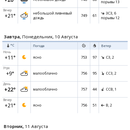
порывы 13
Вечер
небольшой ливневый
ЗСЗ,
6
+21°
749
61
дождь
порывы 12
Завтра,
Понедельник, 10 Августа
°C
Погода
Ветер
Ночь
+11°
753
97
ясно
СЗ,
2
Утро
+9°
756
95
малооблачно
ССЗ,
2
День
+22°
757
44
малооблачно
ССВ,
1
Вечер
+21°
756
51
ясно
В,
2
Вторник,
11 Августа