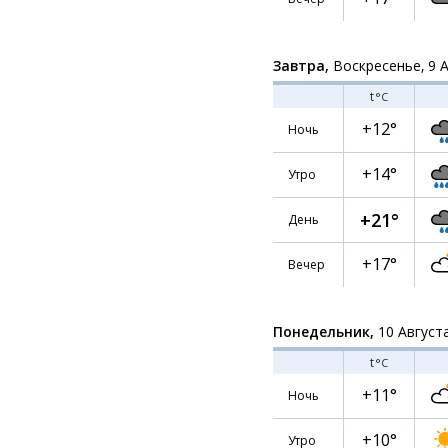
Завтра,
Воскресенье, 9 
t
°C
+12°
Ночь
+14°
Утро
+21°
День
+17°
Вечер
Понедельник,
10 Август
t
°C
+11°
Ночь
+10°
Утро