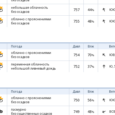
без осадков
небольшая облачность
757
44
ЮЮ
%
без осадков
облачно с прояснениями
755
48
ЮЮ
%
без осадков
Погода
Давл
Влж
Вет
облачно с прояснениями
754
70
ЮВ
%
без осадков
переменная облачность
752
37
Ю,
%
небольшой ливневый дождь
Погода
Давл
Влж
Вет
облачно с прояснениями
750
56
ЮЮ
%
без осадков
пасмурно
749
48
ВС
%
без существенных осадков