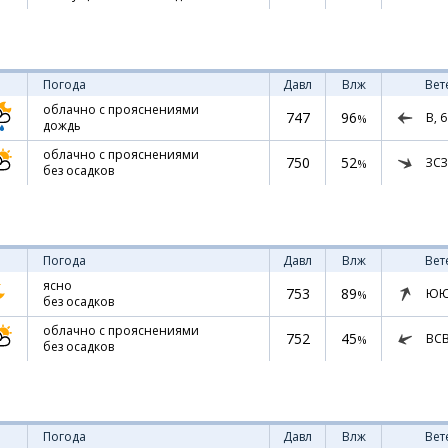
Погода
Давл
Влж
Вет
облачно с прояснениями
747
96
В,
6
%
дождь
облачно с прояснениями
750
52
ЗСЗ
%
без осадков
Погода
Давл
Влж
Вет
ясно
753
89
ЮЮ
%
без осадков
облачно с прояснениями
752
45
ВС
%
без осадков
Погода
Давл
Влж
Вет