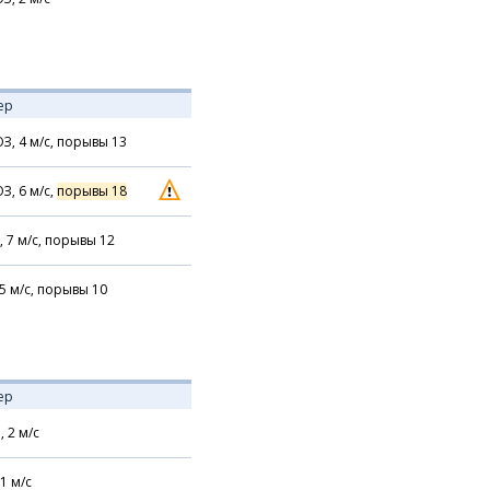
ер
З,
4
м/с,
порывы 13
З,
6
м/с,
порывы 18
,
7
м/с,
порывы 12
5
м/с,
порывы 10
ер
,
2
м/с
1
м/с