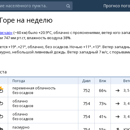
Прогноз пог
-Горе на неделю
акчар»
(~60 км) было +20.9°C, облачно с прояснениями, ветер юго-зап
 747 мм рт.ст, влажность воздуха 38%.
тся +19°..+21°, облачно, без осадков. Ночью +11°..+13°. Ветер западн
пасмурно, небольшой ливневый дождь. Ветер западный 7 м/с, с порывам
уста
Погода
Давл
Влж
Вет
переменная облачность
752
66
З,
5
%
без осадков
облачно
754
73
З,
4
%
без осадков
облачно
754
41
З,
4
%
без осадков
пасмурно
754
55
ЮЮ
%