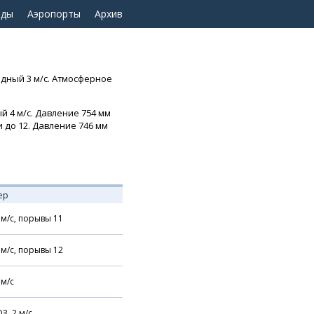
оды
Аэропорты
Архив
адный 3 м/с. Атмосферное
ый 4 м/с. Давление 754 мм
и до 12. Давление 746 мм
ер
м/с,
порывы 11
м/с,
порывы 12
м/с
З,
2
м/с