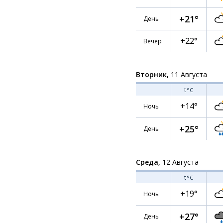
+21°
День
+22°
Вечер
Вторник,
11 Августа
t
°C
+14°
Ночь
+25°
День
Среда,
12 Августа
t
°C
+19°
Ночь
+27°
День