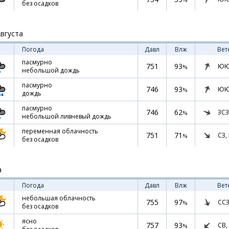
без осадков
Августа
Погода
Давл
Влж
Вет
пасмурно
751
93
ЮЮ
%
небольшой дождь
пасмурно
746
93
ЮЮ
%
дождь
пасмурно
746
62
ЗСЗ
%
небольшой ливневый дождь
переменная облачность
751
71
СЗ,
%
без осадков
а
Погода
Давл
Влж
Вет
небольшая облачность
755
97
ССЗ
%
без осадков
ясно
757
93
СВ,
%