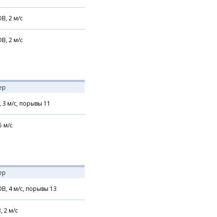
В,
2
м/с
В,
2
м/с
ер
,
3
м/с,
порывы 11
5
м/с
ер
В,
4
м/с,
порывы 13
В,
2
м/с