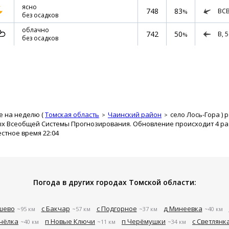
ясно
748
83
ВС
%
без осадков
облачно
742
50
В,
5
%
без осадков
е на неделю (
Томская область
Чаинский район
село Лось-Гора
) 
ых Всеобщей Системы Прогнозирования. Обновление происходит 4 раз
естное время 22:04
Погода в других городах Томской области:
шево
с Бакчар
с Подгорное
д Минеевка
~95 км
~57 км
~37 км
~40 км
чёлка
п Новые Ключи
п Черёмушки
с Светлянк
~40 км
~11 км
~34 км