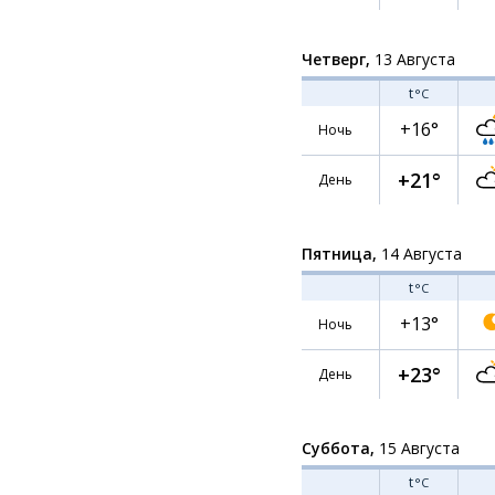
Четверг,
13 Августа
t
°C
+16°
Ночь
+21°
День
Пятница,
14 Августа
t
°C
+13°
Ночь
+23°
День
Суббота,
15 Августа
t
°C