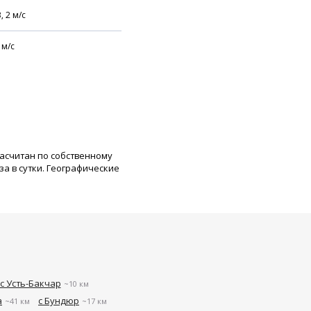
В,
2
м/с
м/с
расчитан по собственному
а в сутки. Географические
с Усть-Бакчар
~10 км
а
с Бундюр
~41 км
~17 км