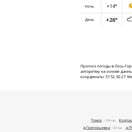
+14°
Ночь
+26°
День
Прогноз погоды в Лось-Гор
алгоритму на основе данн
координаты: 57.52, 82.27. М
Томск
Колпа
~199 км
д Григорьевка
д П
~33 км