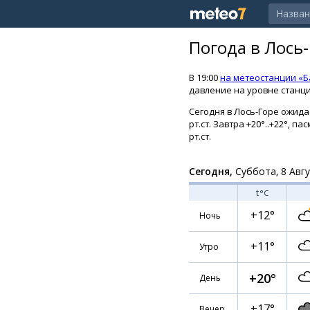
Погода в Лось
В 19:00
на метеостанции «Б
давление на уровне станции
Сегодня в Лось-Горе ожидае
рт.ст. Завтра +20°..+22°, 
рт.ст.
Сегодня,
Суббота, 8 Авг
t
°C
+12°
Ночь
+11°
Утро
+20°
День
+17°
Вечер