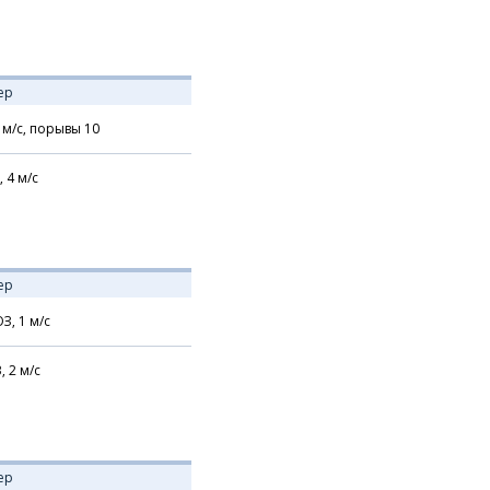
ер
м/с,
порывы 10
,
4
м/с
ер
З,
1
м/с
В,
2
м/с
ер